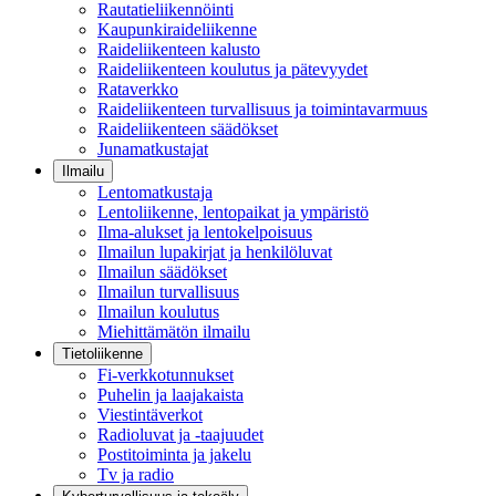
Rautatieliikennöinti
Kaupunkiraideliikenne
Raideliikenteen kalusto
Raideliikenteen koulutus ja pätevyydet
Rataverkko
Raideliikenteen turvallisuus ja toimintavarmuus
Raideliikenteen säädökset
Junamatkustajat
Ilmailu
Lentomatkustaja
Lentoliikenne, lentopaikat ja ympäristö
Ilma-alukset ja lentokelpoisuus
Ilmailun lupakirjat ja henkilöluvat
Ilmailun säädökset
Ilmailun turvallisuus
Ilmailun koulutus
Miehittämätön ilmailu
Tietoliikenne
Fi-verkkotunnukset
Puhelin ja laajakaista
Viestintäverkot
Radioluvat ja -taajuudet
Postitoiminta ja jakelu
Tv ja radio