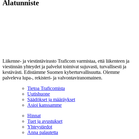
Alatunniste
Liikenne- ja viestintävirasto Traficom varmistaa, että liikenteen ja
viestinnän yhteydet ja palvelut toimivat sujuvasti, turvallisesti ja
kestävästi. Edistämme Suomen kyberturvallisuutta. Olemme
palveleva lupa-, rekisteri- ja valvontaviranomainen.
Tietoa Traficomista
Uutishuone
Säädökset ja määräykset
Asioi kanssamme
Hinnat
Tuet ja avustukset
Yhteystiedot
Anna palautetta