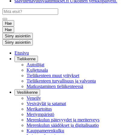
saavutettavuusvaatimukset.fi
Ulkoinen verkkopalvelu.
Hae
Hae
Siirry asiointiin
Siirry asiointiin
Etusivu
Tieliikenne
Autoilijat
Kuljetusala
Tieliikenteen muut yritykset
Tieliikenteen turvallisuus ja valvonta
Matkustaminen tieliikenteessä
Vesiliikenne
Veneily
Vesiväylät ja satamat
Merikartoitus
Meriympäristö
Merenkulun pätevyydet ja meriterveys
Merenkulun säädökset ja digitalisaatio
Kauppamerenkulku