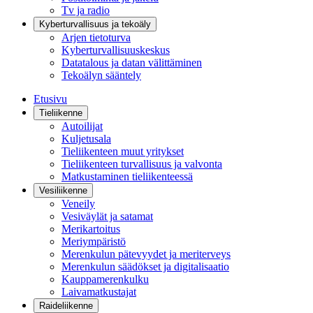
Tv ja radio
Kyberturvallisuus ja tekoäly
Arjen tietoturva
Kyberturvallisuuskeskus
Datatalous ja datan välittäminen
Tekoälyn sääntely
Etusivu
Tieliikenne
Autoilijat
Kuljetusala
Tieliikenteen muut yritykset
Tieliikenteen turvallisuus ja valvonta
Matkustaminen tieliikenteessä
Vesiliikenne
Veneily
Vesiväylät ja satamat
Merikartoitus
Meriympäristö
Merenkulun pätevyydet ja meriterveys
Merenkulun säädökset ja digitalisaatio
Kauppamerenkulku
Laivamatkustajat
Raideliikenne