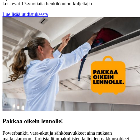
koskevat 17-vuotiaita henkilöauton kuljettajia.
Lue lisää uudistuksesta
Pakkaa oikein lennolle!
Powerbankit, vara-akut ja sähkösavukkeet aina mukaan
matkustamoon. Tarkista litiumakullisten laitteiden pakkausohjeet