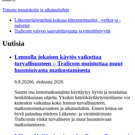
Tutustu muutoksiin ja aikatauluihin
Liikennejärjestelmä kokoaa liikennemuodot, -verkot ja -
palvelut
Traficom valvoo saavutettavuutta ja esteettömyyttä
Uutisia
Lennolla jokaisen käytös vaikuttaa
turvallisuuteen – Traficom muistuttaa muut
huomioivasta matkustamisesta
6.8.2026
6. elokuuta 2026
Suurin osa lentomatkustajista käyttäytyy hyvin ja noudattaa
henkilökunnan ohjeita. Yksikin häiriökäyttäytymistilanne voi
kuitenkin vaikuttaa koko lennon turvallisuuteen,
matkustusmukavuuteen ja aikatauluihin. Ennen lentoa on
hyvä palauttaa mieleen Liikenne- ja viestintävirasto
Traficomin vinkit turvalliseen ja muut huomioivaan
matkustamiseen.