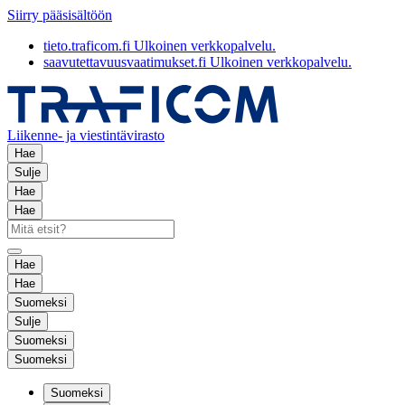
Siirry pääsisältöön
tieto.traficom.fi
Ulkoinen verkkopalvelu.
saavutettavuusvaatimukset.fi
Ulkoinen verkkopalvelu.
Liikenne- ja viestintävirasto
Hae
Sulje
Hae
Hae
Hae
Hae
Suomeksi
Sulje
Suomeksi
Suomeksi
Suomeksi