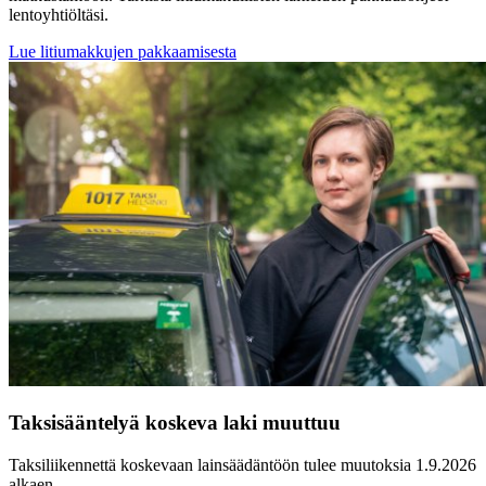
lentoyhtiöltäsi.
Lue litiumakkujen pakkaamisesta
Taksisääntelyä koskeva laki muuttuu
Taksiliikennettä koskevaan lainsäädäntöön tulee muutoksia 1.9.2026
alkaen.