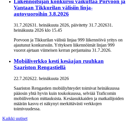
Liikennöitsijän konkurssi vaikuttaa Porvoon ja
Vantaan Tikkurilan välisiin linja-
autovuoroihin 3.8.2026
31.7.2026
31. heinäkuuta 2026
, päivitetty
31.7.2026
31.
heinäkuuta 2026
klo
15.45
Porvoon ja Tikkurilan välistä linjaa 999 liikennöivä yritys on
ajautunut konkurssiin. Yrityksen liikennöimät linjan 999
vuorot ajetaan viimeisen kerran perjantaina 31.7.2026.
Mobiiliverkko kesti kesäajan ruuhkan
Saariston Rengastiellä
22.7.2026
22. heinäkuuta 2026
Saariston Rengastien mobiiliyhteydet toimivat heinäkuussa
pääosin yhtä hyvin kuin toukokuussa, selviää Traficomin
mobiiliverkon mittauksista. Kesäasukkaiden ja matkailijoiden
määrän kasvu ei näkynyt merkittävästi verkkojen
toimivuudessa.
Kaikki uutiset