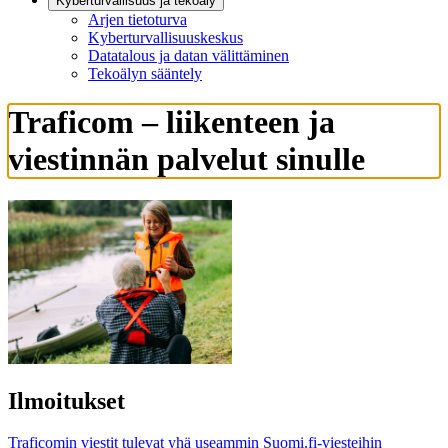
Kyberturvallisuus ja tekoäly
Arjen tietoturva
Kyberturvallisuuskeskus
Datatalous ja datan välittäminen
Tekoälyn sääntely
Traficom – liikenteen ja
viestinnän palvelut sinulle
Ilmoitukset
Traficomin viestit tulevat yhä useammin Suomi.fi-viesteihin