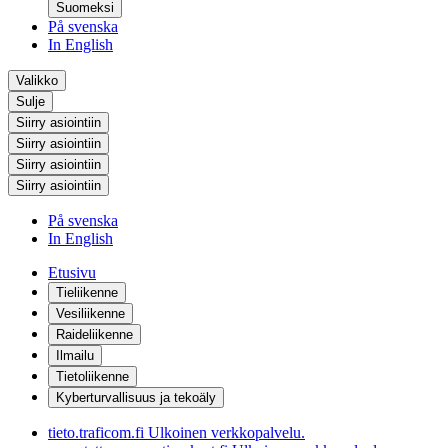
Suomeksi
På svenska
In English
Valikko
Sulje
Siirry asiointiin
Siirry asiointiin
Siirry asiointiin
Siirry asiointiin
På svenska
In English
Etusivu
Tieliikenne
Vesiliikenne
Raideliikenne
Ilmailu
Tietoliikenne
Kyberturvallisuus ja tekoäly
tieto.traficom.fi
Ulkoinen verkkopalvelu.