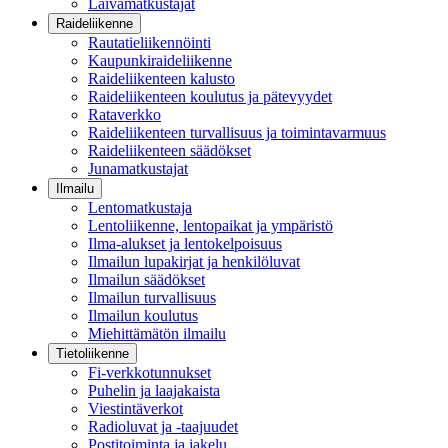
Laivamatkustajat
Raideliikenne
Rautatieliikennöinti
Kaupunkiraideliikenne
Raideliikenteen kalusto
Raideliikenteen koulutus ja pätevyydet
Rataverkko
Raideliikenteen turvallisuus ja toimintavarmuus
Raideliikenteen säädökset
Junamatkustajat
Ilmailu
Lentomatkustaja
Lentoliikenne, lentopaikat ja ympäristö
Ilma-alukset ja lentokelpoisuus
Ilmailun lupakirjat ja henkilöluvat
Ilmailun säädökset
Ilmailun turvallisuus
Ilmailun koulutus
Miehittämätön ilmailu
Tietoliikenne
Fi-verkkotunnukset
Puhelin ja laajakaista
Viestintäverkot
Radioluvat ja -taajuudet
Postitoiminta ja jakelu