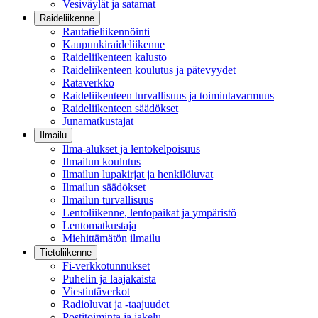
Vesiväylät ja satamat
Raideliikenne
Rautatieliikennöinti
Kaupunkiraideliikenne
Raideliikenteen kalusto
Raideliikenteen koulutus ja pätevyydet
Rataverkko
Raideliikenteen turvallisuus ja toimintavarmuus
Raideliikenteen säädökset
Junamatkustajat
Ilmailu
Ilma-alukset ja lentokelpoisuus
Ilmailun koulutus
Ilmailun lupakirjat ja henkilöluvat
Ilmailun säädökset
Ilmailun turvallisuus
Lentoliikenne, lentopaikat ja ympäristö
Lentomatkustaja
Miehittämätön ilmailu
Tietoliikenne
Fi-verkkotunnukset
Puhelin ja laajakaista
Viestintäverkot
Radioluvat ja -taajuudet
Postitoiminta ja jakelu