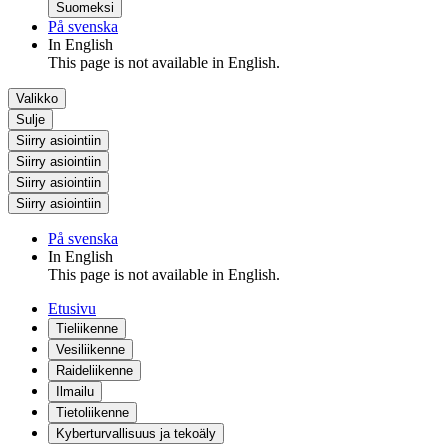
Suomeksi
På svenska
In English
This page is not available in English.
Valikko
Sulje
Siirry asiointiin
Siirry asiointiin
Siirry asiointiin
Siirry asiointiin
På svenska
In English
This page is not available in English.
Etusivu
Tieliikenne
Vesiliikenne
Raideliikenne
Ilmailu
Tietoliikenne
Kyberturvallisuus ja tekoäly