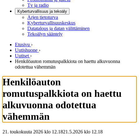
Tv ja radio
Kyberturvallisuus ja tekoäly
Arjen tietoturva
Kyberturvallisuuskeskus
Datatalous ja datan välittäminen
Tekoälyn sääntely
Etusivu
›
Uutishuone
›
Uutiset
›
Henkilöauton romutuspalkkiota on haettu alkuvuonna
odotettua vähemmän
Henkilöauton
romutuspalkkiota on haettu
alkuvuonna odotettua
vähemmän
21. toukokuuta 2026 klo 12.18
21.5.2026
klo
12.18