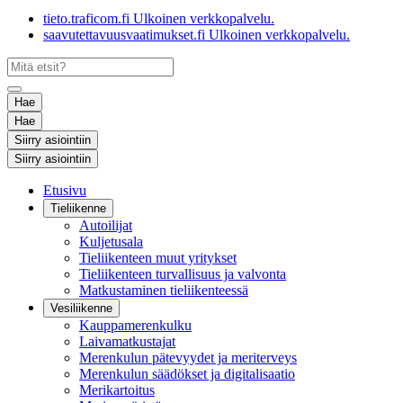
tieto.traficom.fi
Ulkoinen verkkopalvelu.
saavutettavuusvaatimukset.fi
Ulkoinen verkkopalvelu.
Hae
Hae
Siirry asiointiin
Siirry asiointiin
Etusivu
Tieliikenne
Autoilijat
Kuljetusala
Tieliikenteen muut yritykset
Tieliikenteen turvallisuus ja valvonta
Matkustaminen tieliikenteessä
Vesiliikenne
Kauppamerenkulku
Laivamatkustajat
Merenkulun pätevyydet ja meriterveys
Merenkulun säädökset ja digitalisaatio
Merikartoitus