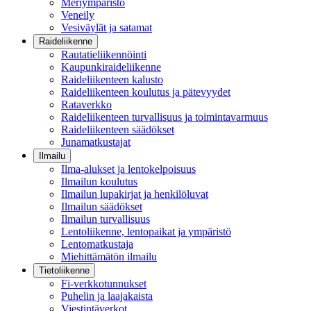
Meriympäristö
Veneily
Vesiväylät ja satamat
Raideliikenne
Rautatieliikennöinti
Kaupunkiraideliikenne
Raideliikenteen kalusto
Raideliikenteen koulutus ja pätevyydet
Rataverkko
Raideliikenteen turvallisuus ja toimintavarmuus
Raideliikenteen säädökset
Junamatkustajat
Ilmailu
Ilma-alukset ja lentokelpoisuus
Ilmailun koulutus
Ilmailun lupakirjat ja henkilöluvat
Ilmailun säädökset
Ilmailun turvallisuus
Lentoliikenne, lentopaikat ja ympäristö
Lentomatkustaja
Miehittämätön ilmailu
Tietoliikenne
Fi-verkkotunnukset
Puhelin ja laajakaista
Viestintäverkot