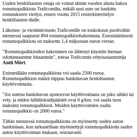
Uuden henkilöauton ostaja on voinut tämän vuoden alusta hakea
romutuspalkkiota Traficomilta, mikäli uusi auto on hankittu
romutukseen viedyn, ennen vuotta 2015 ensirekisteröidyn
henkilöauton tilalle.
Liikenne- ja viestintävirasto Traficomille on toukokuun puoliväliin
mennessä saapunut 894 romutuspalkkiohakemusta. Euromääräisesti
romutuspalkkiota on maksettu 1,4 miljoonan euron verran.
"Romutuspalkkioiden hakeminen on lähtenyt käyntiin hieman
odottamaamme hitaammin", toteaa Traficomin erityisasiantuntija
Antti Mört
.
Enimmillään romutuspalkkiota voi saada 2500 euroa.
Romutuspalkkion määrä riippuu hankittavan henkilöauton
käyttövoimasta.
"Jos uutena hankittavan ajoneuvon käyttövoimana on joko sähkö tai
vety, ja niiden hiilidioksidipäästöt ovat 0 g/km, voi saada tuon
maksimi romutuspalkkion. Muiden käyttövoimien osalta
romutuspalkkio on 2000 euroa."
Tähän mennessä romutuspalkkioita on myönnetty uuden auton
hankintaan, kun tarkastellaan myönnettyjä romutuspalkkioita uuden
auton käyttövoiman mukaan, seuraavasti: