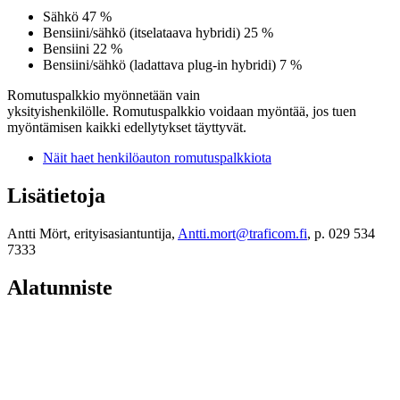
Sähkö 47 %
Bensiini/sähkö (itselataava hybridi) 25 %
Bensiini 22 %
Bensiini/sähkö (ladattava plug-in hybridi) 7 %
Romutuspalkkio myönnetään vain
yksityishenkilölle. Romutuspalkkio voidaan myöntää, jos tuen
myöntämisen kaikki edellytykset täyttyvät.
Näit haet henkilöauton romutuspalkkiota
Lisätietoja
Antti Mört, erityisasiantuntija,
Antti.mort@traficom.fi
, p. 029 534
7333
Alatunniste