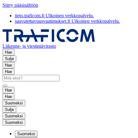
Siirry pääsisältöön
tieto.traficom.fi
Ulkoinen verkkopalvelu.
saavutettavuusvaatimukset.fi
Ulkoinen verkkopalvelu.
Liikenne- ja viestintävirasto
Hae
Sulje
Hae
Hae
Hae
Hae
Suomeksi
Sulje
Suomeksi
Suomeksi
Suomeksi