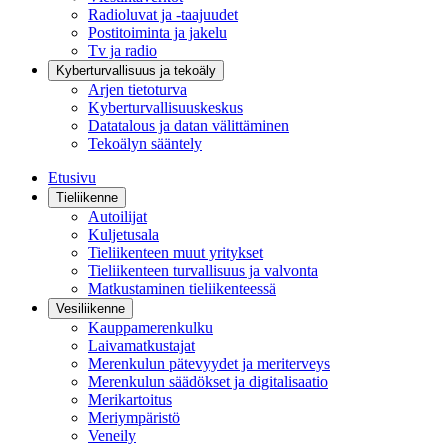
Radioluvat ja -taajuudet
Postitoiminta ja jakelu
Tv ja radio
Kyberturvallisuus ja tekoäly
Arjen tietoturva
Kyberturvallisuuskeskus
Datatalous ja datan välittäminen
Tekoälyn sääntely
Etusivu
Tieliikenne
Autoilijat
Kuljetusala
Tieliikenteen muut yritykset
Tieliikenteen turvallisuus ja valvonta
Matkustaminen tieliikenteessä
Vesiliikenne
Kauppamerenkulku
Laivamatkustajat
Merenkulun pätevyydet ja meriterveys
Merenkulun säädökset ja digitalisaatio
Merikartoitus
Meriympäristö
Veneily