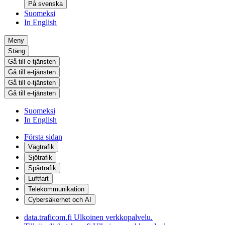
På svenska
Suomeksi
In English
Meny
Stäng
Gå till e-tjänsten
Gå till e-tjänsten
Gå till e-tjänsten
Gå till e-tjänsten
Suomeksi
In English
Första sidan
Vägtrafik
Sjötrafik
Spårtrafik
Luftfart
Telekommunikation
Cybersäkerhet och AI
data.traficom.fi
Ulkoinen verkkopalvelu.