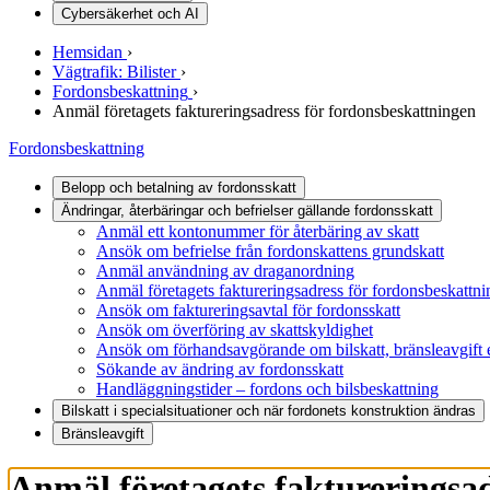
Cybersäkerhet och AI
Hemsidan
›
Vägtrafik: Bilister
›
Fordonsbeskattning
›
Anmäl företagets faktureringsadress för fordonsbeskattningen
Fordonsbeskattning
Belopp och betalning av fordonsskatt
Ändringar, återbäringar och befrielser gällande fordonsskatt
Anmäl ett kontonummer för återbäring av skatt
Ansök om befrielse från fordonskattens grundskatt
Anmäl användning av draganordning
Anmäl företagets faktureringsadress för fordonsbeskattn
Ansök om faktureringsavtal för fordonsskatt
Ansök om överföring av skattskyldighet
Ansök om förhandsavgörande om bilskatt, bränsleavgift e
Sökande av ändring av fordonsskatt
Handläggningstider – fordons och bilsbeskattning
Bilskatt i specialsituationer och när fordonets konstruktion ändras
Bränsleavgift
Anmäl företagets faktureringsa