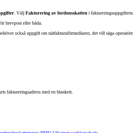
pgifter
. Välj
Fakturering av fordonsskatten
i faktureringsuppgiftern
ör brevpost eller båda.
behöver också uppgift om nätfakturaförmedlaren, det vill säga operatöre
ts faktureringsadress med en blankett.
 fordonsbeskattningen (PDF)
Ulkoinen verkkopalvelu.