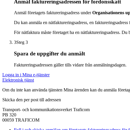
Anmäl faktureringsadressen för fordonsskatt
Anmäl företagets faktureringsadress under
Organisationens up
Du kan anmäla en nätfaktureringsadress, en faktureringsadress f
För nätfaktura måste företaget ha en nätfaktureringsadress. Du 
3
Steg 3
Spara de uppgifter du anmält
Faktureringsadressen gäller tills vidare från anmälningsdagen.
Logga in i Mina e-tjänster
Elektronisk tjänst
Om du inte kan använda tjänsten Mina ärenden kan du anmäla företage
Skicka den per post till adressen
Transport- och kommunikationsverket Traficom
PB 320
00059 TRAFICOM
Fyll i och skicka anmälan om företagets faktureringsadress för