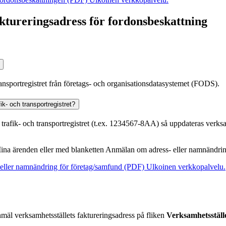
aktureringsadress för fordonsbeskattning
ansportregistret från företags- och organisationsdatasystemet (FODS).
ik- och transportregistret?
trafik- och transportregistret (t.ex. 1234567-8AA) så uppdateras verks
 Mina ärenden eller med blanketten Anmälan om adress- eller namnändri
- eller namnändring för företag/samfund (PDF)
Ulkoinen verkkopalvelu.
mäl verksamhetsställets faktureringsadress på fliken
Verksamhetsstäl