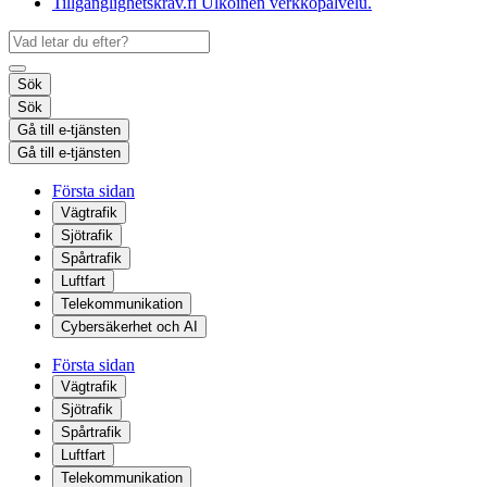
Tillgänglighetskrav.fi
Ulkoinen verkkopalvelu.
Sök
Sök
Gå till e-tjänsten
Gå till e-tjänsten
Första sidan
Vägtrafik
Sjötrafik
Spårtrafik
Luftfart
Telekommunikation
Cybersäkerhet och AI
Första sidan
Vägtrafik
Sjötrafik
Spårtrafik
Luftfart
Telekommunikation