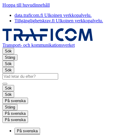
Hoppa till huvudinnehåll
data.traficom.fi
Ulkoinen verkkopalvelu.
Tillgänglighetskrav.fi
Ulkoinen verkkopalvelu.
Transport- och kommunikationsverket
Sök
Stäng
Sök
Sök
Sök
Sök
På svenska
Stäng
På svenska
På svenska
På svenska