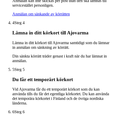
Anmälan kan inte skickas per post utan den ska lämnas till
servicestället personligen.
Anmälan om sänkande av körrätten
4
Steg 4
Lämna in ditt körkort till Ajovarma
Lämna in ditt körkort till Ajovarma samtidigt som du lämnar
in anmälan om sänkning av körrätt.
Din sänkta körrätt träder genast i kraft när du har lämnat in
anmälan.
5
Steg 5
Du får ett temporärt körkort
Vid Ajovarma får du ett temporärt körkort som du kan
använda tills du får det egentliga körkortet. Du kan använda
det temporära körkortet i Finland och de övriga nordiska
länderna.
6
Steg 6