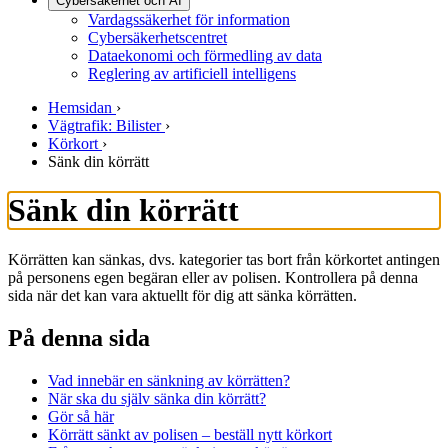
Cybersäkerhet och AI
Vardagssäkerhet för information
Cybersäkerhetscentret
Dataekonomi och förmedling av data
Reglering av artificiell intelligens
Hemsidan
›
Vägtrafik: Bilister
›
Körkort
›
Sänk din körrätt
Sänk din körrätt
Körrätten kan sänkas, dvs. kategorier tas bort från körkortet antingen
på personens egen begäran eller av polisen. Kontrollera på denna
sida när det kan vara aktuellt för dig att sänka körrätten.
På denna sida
Vad innebär en sänkning av körrätten?
När ska du själv sänka din körrätt?
Gör så här
Körrätt sänkt av polisen – beställ nytt körkort