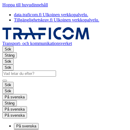
Hoppa till huvudinnehåll
data.traficom.fi
Ulkoinen verkkopalvelu.
Tillgänglighetskrav.fi
Ulkoinen verkkopalvelu.
Transport- och kommunikationsverket
Sök
Stäng
Sök
Sök
Sök
Sök
På svenska
Stäng
På svenska
På svenska
På svenska