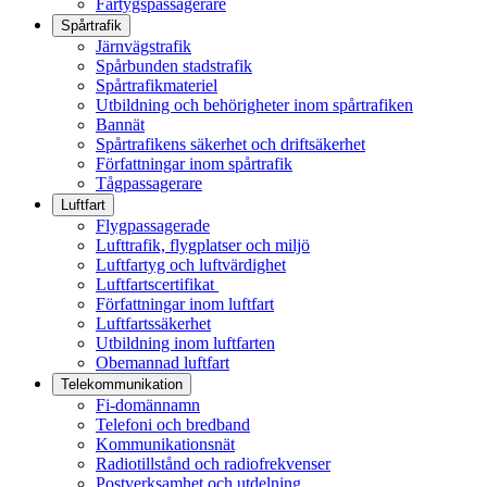
Fartygspassagerare
Spårtrafik
Järnvägstrafik
Spårbunden stadstrafik
Spårtrafikmateriel
Utbildning och behörigheter inom spårtrafiken
Bannät
Spårtrafikens säkerhet och driftsäkerhet
Författningar inom spårtrafik
Tågpassagerare
Luftfart
Flygpassagerade
Lufttrafik, flygplatser och miljö
Luftfartyg och luftvärdighet
Luftfartscertifikat
Författningar inom luftfart
Luftfartssäkerhet
Utbildning inom luftfarten
Obemannad luftfart
Telekommunikation
Fi-domännamn
Telefoni och bredband
Kommunikationsnät
Radiotillstånd och radiofrekvenser
Postverksamhet och utdelning