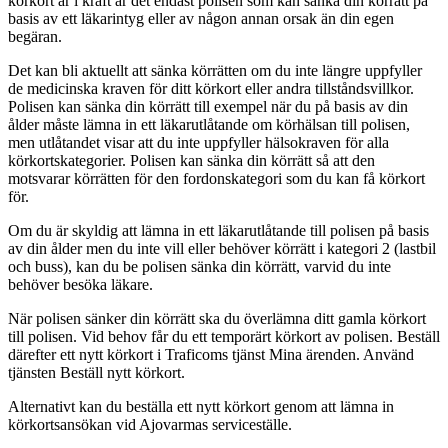
körkort är i kraft är det endast polisen som kan sänka din körrätt på
basis av ett läkarintyg eller av någon annan orsak än din egen
begäran.
Det kan bli aktuellt att sänka körrätten om du inte längre uppfyller
de medicinska kraven för ditt körkort eller andra tillståndsvillkor.
Polisen kan sänka din körrätt till exempel när du på basis av din
ålder måste lämna in ett läkarutlåtande om körhälsan till polisen,
men utlåtandet visar att du inte uppfyller hälsokraven för alla
körkortskategorier. Polisen kan sänka din körrätt så att den
motsvarar körrätten för den fordonskategori som du kan få körkort
för.
Om du är skyldig att lämna in ett läkarutlåtande till polisen på basis
av din ålder men du inte vill eller behöver körrätt i kategori 2 (lastbil
och buss), kan du be polisen sänka din körrätt, varvid du inte
behöver besöka läkare.
När polisen sänker din körrätt ska du överlämna ditt gamla körkort
till polisen. Vid behov får du ett temporärt körkort av polisen. Beställ
därefter ett nytt körkort i Traficoms tjänst Mina ärenden. Använd
tjänsten Beställ nytt körkort.
Alternativt kan du beställa ett nytt körkort genom att lämna in
körkortsansökan vid Ajovarmas serviceställe.