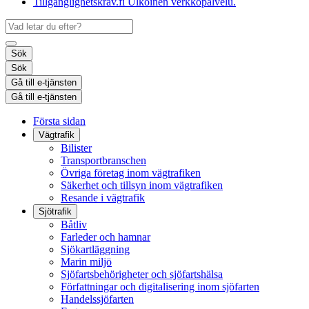
Tillgänglighetskrav.fi
Ulkoinen verkkopalvelu.
Sök
Sök
Gå till e-tjänsten
Gå till e-tjänsten
Första sidan
Vägtrafik
Bilister
Transportbranschen
Övriga företag inom vägtrafiken
Säkerhet och tillsyn inom vägtrafiken
Resande i vägtrafik
Sjötrafik
Båtliv
Farleder och hamnar
Sjökartläggning
Marin miljö
Sjöfartsbehörigheter och sjöfartshälsa
Författningar och digitalisering inom sjöfarten
Handelssjöfarten