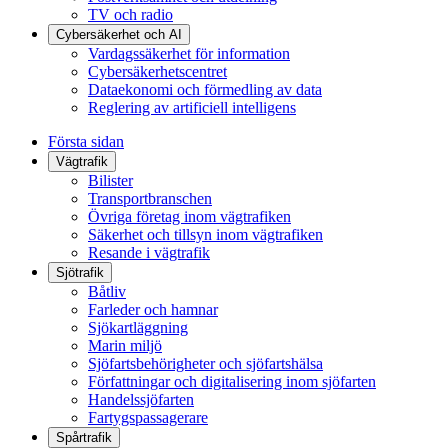
TV och radio
Cybersäkerhet och AI
Vardagssäkerhet för information
Cybersäkerhetscentret
Dataekonomi och förmedling av data
Reglering av artificiell intelligens
Första sidan
Vägtrafik
Bilister
Transportbranschen
Övriga företag inom vägtrafiken
Säkerhet och tillsyn inom vägtrafiken
Resande i vägtrafik
Sjötrafik
Båtliv
Farleder och hamnar
Sjökartläggning
Marin miljö
Sjöfartsbehörigheter och sjöfartshälsa
Författningar och digitalisering inom sjöfarten
Handelssjöfarten
Fartygspassagerare
Spårtrafik