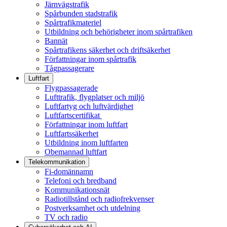
Järnvägstrafik
Spårbunden stadstrafik
Spårtrafikmateriel
Utbildning och behörigheter inom spårtrafiken
Bannät
Spårtrafikens säkerhet och driftsäkerhet
Författningar inom spårtrafik
Tågpassagerare
Luftfart
Flygpassagerade
Lufttrafik, flygplatser och miljö
Luftfartyg och luftvärdighet
Luftfartscertifikat
Författningar inom luftfart
Luftfartssäkerhet
Utbildning inom luftfarten
Obemannad luftfart
Telekommunikation
Fi-domännamn
Telefoni och bredband
Kommunikationsnät
Radiotillstånd och radiofrekvenser
Postverksamhet och utdelning
TV och radio