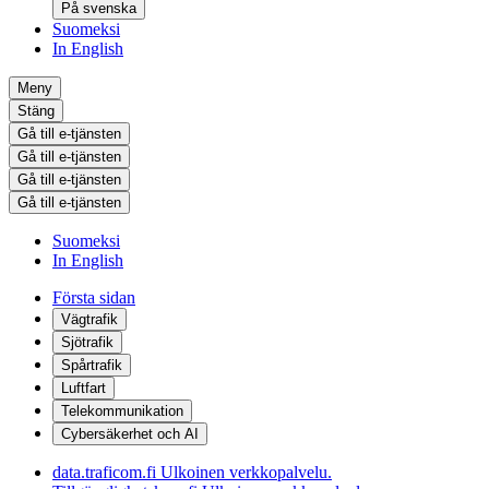
På svenska
Suomeksi
In English
Meny
Stäng
Gå till e-tjänsten
Gå till e-tjänsten
Gå till e-tjänsten
Gå till e-tjänsten
Suomeksi
In English
Första sidan
Vägtrafik
Sjötrafik
Spårtrafik
Luftfart
Telekommunikation
Cybersäkerhet och AI
data.traficom.fi
Ulkoinen verkkopalvelu.