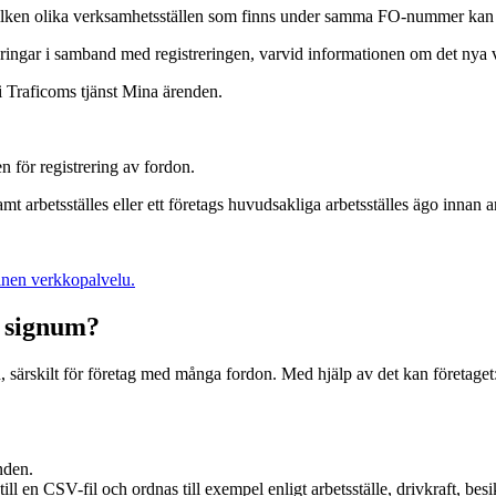
lken olika verksamhetsställen som finns under samma FO-nummer kan skil
eringar i samband med registreringen, varvid informationen om det nya ver
i Traficoms tjänst Mina ärenden.
en för registrering av fordon.
samt arbetsställes eller ett företags huvudsakliga arbetsställes ägo innan a
nen verkkopalvelu.
s signum?
, särskilt för företag med många fordon. Med hjälp av det kan företaget
nden.
ll en CSV-fil och ordnas till exempel enligt arbetsställe, drivkraft, besi