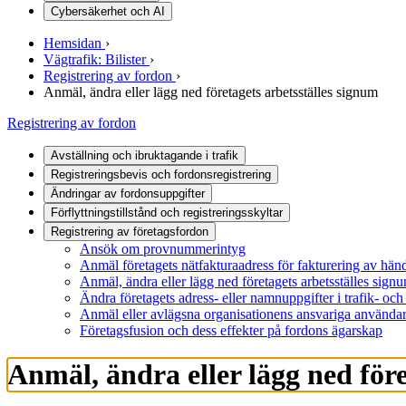
Cybersäkerhet och AI
Hemsidan
›
Vägtrafik: Bilister
›
Registrering av fordon
›
Anmäl, ändra eller lägg ned företagets arbetsställes signum
Registrering av fordon
Avställning och ibruktagande i trafik
Registreringsbevis och fordonsregistrering
Ändringar av fordonsuppgifter
Förflyttningstillstånd och registreringsskyltar
Registrering av företagsfordon
Ansök om provnummerintyg
Anmäl företagets nätfakturaadress för fakturering av händ
Anmäl, ändra eller lägg ned företagets arbetsställes sign
Ändra företagets adress- eller namnuppgifter i trafik- och 
Anmäl eller avlägsna organisationens ansvariga användare
Företagsfusion och dess effekter på fordons ägarskap
Anmäl, ändra eller lägg ned före