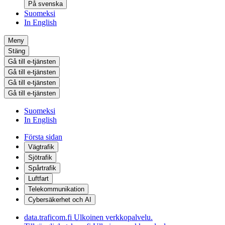
På svenska
Suomeksi
In English
Meny
Stäng
Gå till e-tjänsten
Gå till e-tjänsten
Gå till e-tjänsten
Gå till e-tjänsten
Suomeksi
In English
Första sidan
Vägtrafik
Sjötrafik
Spårtrafik
Luftfart
Telekommunikation
Cybersäkerhet och AI
data.traficom.fi
Ulkoinen verkkopalvelu.