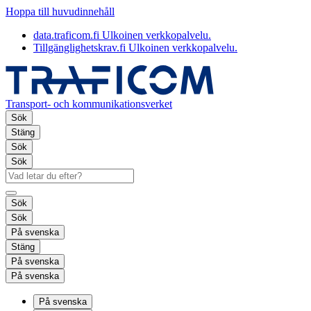
Hoppa till huvudinnehåll
data.traficom.fi
Ulkoinen verkkopalvelu.
Tillgänglighetskrav.fi
Ulkoinen verkkopalvelu.
Transport- och kommunikationsverket
Sök
Stäng
Sök
Sök
Sök
Sök
På svenska
Stäng
På svenska
På svenska
På svenska