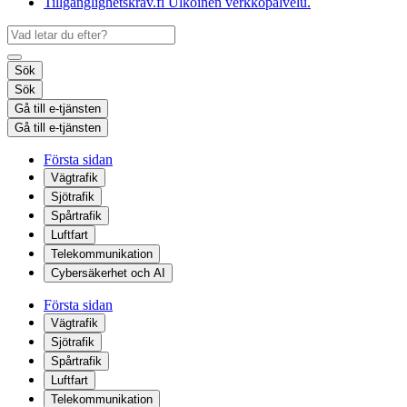
Tillgänglighetskrav.fi
Ulkoinen verkkopalvelu.
Sök
Sök
Gå till e-tjänsten
Gå till e-tjänsten
Första sidan
Vägtrafik
Sjötrafik
Spårtrafik
Luftfart
Telekommunikation
Cybersäkerhet och AI
Första sidan
Vägtrafik
Sjötrafik
Spårtrafik
Luftfart
Telekommunikation