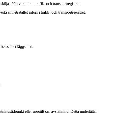
jas från varandra i trafik- och transportregistret.
ksamhetsstället införs i trafik- och transportregistret.
rbetsstället läggs ned.
:
ktningstidpunkt eller uppgift om avställning. Detta underlättar