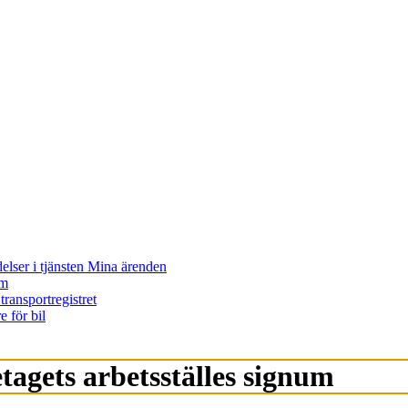
elser i tjänsten Mina ärenden
um
transportregistret
 för bil
tagets arbetsställes signum