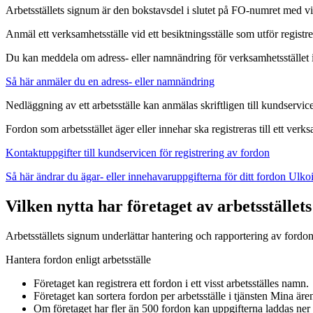
Arbetsställets signum är den bokstavsdel i slutet på FO-numret med vi
Anmäl ett verksamhetsställe vid ett besiktningsställe som utför registr
Du kan meddela om adress- eller namnändring för verksamhetsstället 
Så här anmäler du en adress- eller namnändring
Nedläggning av ett arbetsställe kan anmälas skriftligen till kundservic
Fordon som arbetsstället äger eller innehar ska registreras till ett verk
Kontaktuppgifter till kundservicen för registrering av fordon
Så här ändrar du ägar- eller innehavaruppgifterna för ditt fordon
Ulkoi
Vilken nytta har företaget av arbetsstället
Arbetsställets signum underlättar hantering och rapportering av fordon
Hantera fordon enligt arbetsställe
Företaget kan registrera ett fordon i ett visst arbetsställes namn.
Företaget kan sortera fordon per arbetsställe i tjänsten Mina äre
Om företaget har fler än 500 fordon kan uppgifterna laddas ner ti