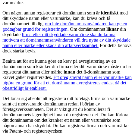
varumärke.
Om någon annan registrerar ett domännamn som är
identiskt
med
ditt skyddade namn eller varumärke, kan du kräva och få
domännamnet till dig,
om inte domännamnsanvändaren kan ge en
godtagbar grund för registreringen.
Om domännamnet
liknar
din
skyddade
firma eller ditt skyddade varumärke ska du kunna
motivera att domännamnsanvändaren vill dra nytta av ditt skyddade
namn eller märke eller skada din affärsverksamhet.
För detta behövs
dock starka bevis.
Beakta att för att kunna göra ett krav på avregistrering av ett
domännamn som kränker din firma eller ditt varumärke måste du ha
registrerat ditt namn eller märke
innan
det fi-domännamn som
kravet gäller registrerades.
Ett oregistrerat namn eller varumärke kan
utgöra en grund för att ett domännamn avregistreras endast då det
obestridligt är etablerat.
Det lönar sig absolut att registrera ditt företags firma och varumärke
samt ett motsvarande domännamn redan i början av
företagsverksamheten. Det är viktigt att du kontrollerar fi-
domännamnets lagenlighet innan du registrerar det. Du kan förlora
ditt domännamn om det kränker ett namn eller varumärke som
någon annan har skyddat. Du kan registrera firman och varumärket
via Patent- och registerstyrelsen.