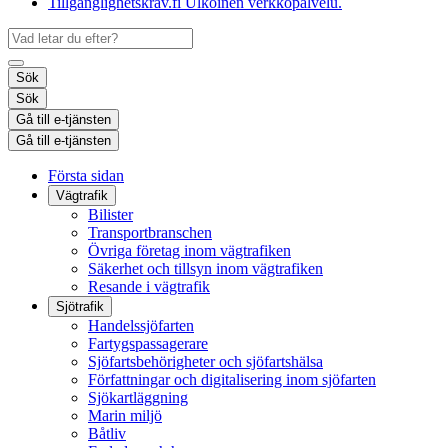
Tillgänglighetskrav.fi
Ulkoinen verkkopalvelu.
Sök
Sök
Gå till e-tjänsten
Gå till e-tjänsten
Första sidan
Vägtrafik
Bilister
Transportbranschen
Övriga företag inom vägtrafiken
Säkerhet och tillsyn inom vägtrafiken
Resande i vägtrafik
Sjötrafik
Handelssjöfarten
Fartygspassagerare
Sjöfartsbehörigheter och sjöfartshälsa
Författningar och digitalisering inom sjöfarten
Sjökartläggning
Marin miljö
Båtliv