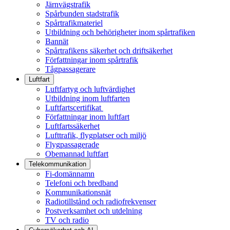
Järnvägstrafik
Spårbunden stadstrafik
Spårtrafikmateriel
Utbildning och behörigheter inom spårtrafiken
Bannät
Spårtrafikens säkerhet och driftsäkerhet
Författningar inom spårtrafik
Tågpassagerare
Luftfart
Luftfartyg och luftvärdighet
Utbildning inom luftfarten
Luftfartscertifikat
Författningar inom luftfart
Luftfartssäkerhet
Lufttrafik, flygplatser och miljö
Flygpassagerade
Obemannad luftfart
Telekommunikation
Fi-domännamn
Telefoni och bredband
Kommunikationsnät
Radiotillstånd och radiofrekvenser
Postverksamhet och utdelning
TV och radio