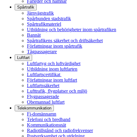
Farleder och hamnar
Spårtrafik
Järnvägstrafik
Spårbunden stadstrafik
Spårtrafikmateriel
Utbildning och behörigheter inom spårtrafiken
Bannät
Spårtrafikens säkerhet och driftsäkerhet
Författningar inom spårtrafik
Tågpassagerare
Luftfart
Luftfartyg och luftvärdighet
Utbildning inom luftfarten
Luftfartscertifikat
Författningar inom luftfart
Luftfartssäkerhet
Lufttrafik, flygplatser och miljö
Flygpassagerade
Obemannad luftfart
Telekommunikation
Fi-domännamn
Telefoni och bredband
Kommunikationsnät
Radiotillstånd och radiofrekvenser
Postverksamhet och utdelning