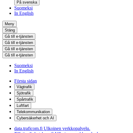
På svenska
Suomeksi
In English
Meny
Stäng
Gå till e-tjänsten
Gå till e-tjänsten
Gå till e-tjänsten
Gå till e-tjänsten
Suomeksi
In English
Första sidan
Vägtrafik
Sjötrafik
Spårtrafik
Luftfart
Telekommunikation
Cybersäkerhet och AI
data.traficom.fi
Ulkoinen verkkopalvelu.