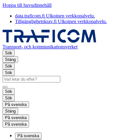
Hoppa till huvudinnehåll
data.traficom.fi
Ulkoinen verkkopalvelu.
Tillgänglighetskrav.fi
Ulkoinen verkkopalvelu.
Transport- och kommunikationsverket
Sök
Stäng
Sök
Sök
Sök
Sök
På svenska
Stäng
På svenska
På svenska
På svenska