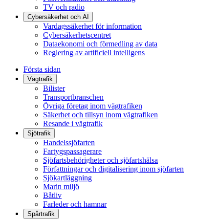
TV och radio
Cybersäkerhet och AI
Vardagssäkerhet för information
Cybersäkerhetscentret
Dataekonomi och förmedling av data
Reglering av artificiell intelligens
Första sidan
Vägtrafik
Bilister
Transportbranschen
Övriga företag inom vägtrafiken
Säkerhet och tillsyn inom vägtrafiken
Resande i vägtrafik
Sjötrafik
Handelssjöfarten
Fartygspassagerare
Sjöfartsbehörigheter och sjöfartshälsa
Författningar och digitalisering inom sjöfarten
Sjökartläggning
Marin miljö
Båtliv
Farleder och hamnar
Spårtrafik