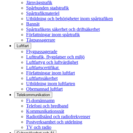
Järnvägstrafik
Spårbunden stadstrafik
Spårtrafikmateriel
Utbildning och behörigheter inom spårtrafiken
Bannät
Spårtrafikens säkerhet och driftsäkerhet
Författningar inom spårtrafik
Tågpassagerare
Luftfart
Flygpassagerade
Lufttrafik, flygplatser och miljö
Luftfartyg och luftvärdighet
Luftfartscertifikat
Författningar inom luftfart
Luftfartssäkerhet
Utbildning inom luftfarten
Obemannad luftfart
Telekommunikation
Fi-domännamn
Telefoni och bredband
Kommunikationsnät
Radiotillstånd och radiofrekvenser
Postverksamhet och utdelning
TV och radio