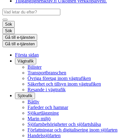
Tillgänglighetskrav.fi
Ulkoinen verkkopalvelu.
Sök
Sök
Gå till e-tjänsten
Gå till e-tjänsten
Första sidan
Vägtrafik
Bilister
Transportbranschen
Övriga företag inom vägtrafiken
Säkerhet och tillsyn inom vägtrafiken
Resande i vägtrafik
Sjötrafik
Båtliv
Farleder och hamnar
Sjökartläggning
Marin miljö
Sjöfartsbehörigheter och sjöfartshälsa
Författningar och digitalisering inom sjöfarten
Handelssjöfarten