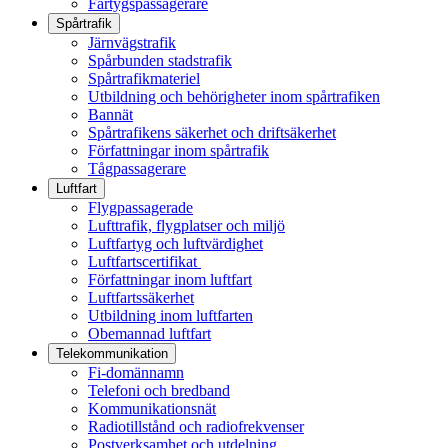
Fartygspassagerare
Spårtrafik
Järnvägstrafik
Spårbunden stadstrafik
Spårtrafikmateriel
Utbildning och behörigheter inom spårtrafiken
Bannät
Spårtrafikens säkerhet och driftsäkerhet
Författningar inom spårtrafik
Tågpassagerare
Luftfart
Flygpassagerade
Lufttrafik, flygplatser och miljö
Luftfartyg och luftvärdighet
Luftfartscertifikat
Författningar inom luftfart
Luftfartssäkerhet
Utbildning inom luftfarten
Obemannad luftfart
Telekommunikation
Fi-domännamn
Telefoni och bredband
Kommunikationsnät
Radiotillstånd och radiofrekvenser
Postverksamhet och utdelning