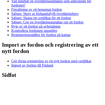
Vad innebär en överlåtelseanmälan som antecknats för
fordonet?
Försäljning av ett begagnat fordon
Säljare: Skriv ut förhandsifyllt överlåtelsebrev
Säljare: Skapa ett certifikat för ett fordon
Säljare: Gör en överlåtelseanmälan om ett fordon
Byte av ett fordon på avbetalning
Kontrollera fordonets uppgifter
Registreringsställen för fordon på kartan
Import av fordon och registrering av ett
nytt fordon
Gör första registrering av ett nytt fordon med certifikat
Import av fordon till Finland
Sidfot