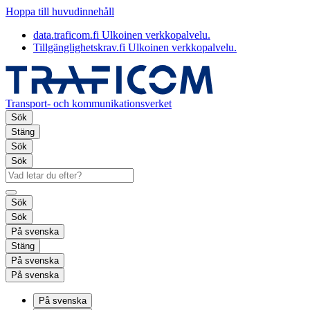
Hoppa till huvudinnehåll
data.traficom.fi
Ulkoinen verkkopalvelu.
Tillgänglighetskrav.fi
Ulkoinen verkkopalvelu.
Transport- och kommunikationsverket
Sök
Stäng
Sök
Sök
Sök
Sök
På svenska
Stäng
På svenska
På svenska
På svenska