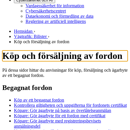
Cybersäkerhet och AI
Vardagssäkerhet för information
Cybersäkerhetscentret
Dataekonomi och förmedling av data
Reglering av artificiell intelligens
Hemsidan
›
Vägtrafik: Bilister
›
Köp och försäljning av fordon
Köp och försäljning av fordon
På dessa sidor hittar du anvisningar för köp, försäljning och ägarbyte
av ett begagnat fordon.
Begagnat fordon
Köp av ett begagnat fordon
Kontrollera giltigheten och uppgifterna för fordonets certifikat
Köpare: Gör ägarbyte på basis av överlåtelseanmälan
Köpare: Gör ägarbyte för ett fordon med certifikat
Köpare: Gör ägarbyte med registreringsbevisets
anmälningsdel