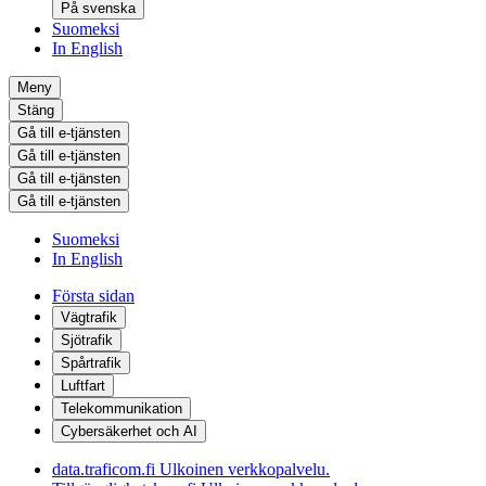
På svenska
Suomeksi
In English
Meny
Stäng
Gå till e-tjänsten
Gå till e-tjänsten
Gå till e-tjänsten
Gå till e-tjänsten
Suomeksi
In English
Första sidan
Vägtrafik
Sjötrafik
Spårtrafik
Luftfart
Telekommunikation
Cybersäkerhet och AI
data.traficom.fi
Ulkoinen verkkopalvelu.