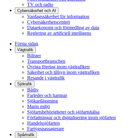
TV och radio
Cybersäkerhet och AI
Vardagssäkerhet för information
Cybersäkerhetscentret
Dataekonomi och förmedling av data
Reglering av artificiell intelligens
Första sidan
Vägtrafik
Bilister
Transportbranschen
Övriga företag inom vägtrafiken
Säkerhet och tillsyn inom vägtrafiken
Resande i vägtrafik
Sjötrafik
Båtliv
Farleder och hamnar
Sjökartläggning
Marin miljö
Sjöfartsbehörigheter och sjöfartshälsa
Författningar och digitalisering inom sjöfarten
Handelssjöfarten
Fartygspassagerare
Spårtrafik