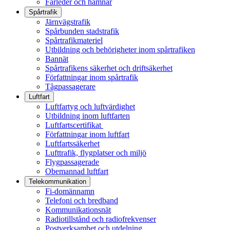
Farleder och hamnar
Spårtrafik
Järnvägstrafik
Spårbunden stadstrafik
Spårtrafikmateriel
Utbildning och behörigheter inom spårtrafiken
Bannät
Spårtrafikens säkerhet och driftsäkerhet
Författningar inom spårtrafik
Tågpassagerare
Luftfart
Luftfartyg och luftvärdighet
Utbildning inom luftfarten
Luftfartscertifikat
Författningar inom luftfart
Luftfartssäkerhet
Lufttrafik, flygplatser och miljö
Flygpassagerade
Obemannad luftfart
Telekommunikation
Fi-domännamn
Telefoni och bredband
Kommunikationsnät
Radiotillstånd och radiofrekvenser
Postverksamhet och utdelning