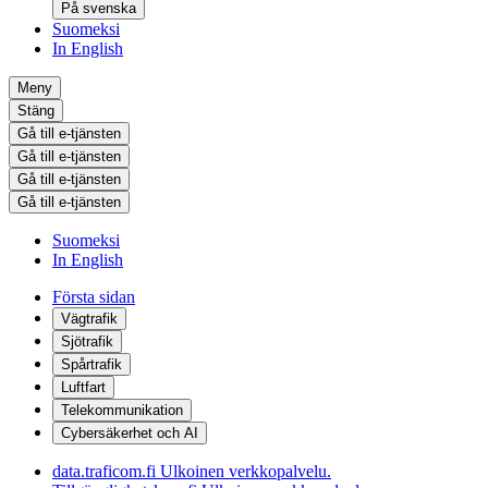
På svenska
Suomeksi
In English
Meny
Stäng
Gå till e-tjänsten
Gå till e-tjänsten
Gå till e-tjänsten
Gå till e-tjänsten
Suomeksi
In English
Första sidan
Vägtrafik
Sjötrafik
Spårtrafik
Luftfart
Telekommunikation
Cybersäkerhet och AI
data.traficom.fi
Ulkoinen verkkopalvelu.