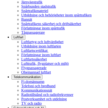
Järnvägstrafik
Spårbunden stadstrafik
Spårtrafikmateriel
Utbildning och behörigheter inom spårtrafiken
Bannät
Spårtrafikens säkerhet och driftsäkerhet
Författningar inom spårtrafik
Tågpassagerare
Luftfart
Luftfartyg och luftvärdighet
Utbildning inom luftfarten
Luftfartscertifikat
Författningar inom luftfart
Luftfartssäkerhet
Lufttrafik, flygplatser och miljö
Flygpassagerade
Obemannad luftfart
Telekommunikation
Fi-domännamn
Telefoni och bredband
Kommunikationsnät
Radiotillstånd och radiofrekvenser
Postverksamhet och utdelning
TV och radio