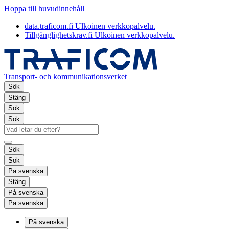
Hoppa till huvudinnehåll
data.traficom.fi
Ulkoinen verkkopalvelu.
Tillgänglighetskrav.fi
Ulkoinen verkkopalvelu.
Transport- och kommunikationsverket
Sök
Stäng
Sök
Sök
Sök
Sök
På svenska
Stäng
På svenska
På svenska
På svenska