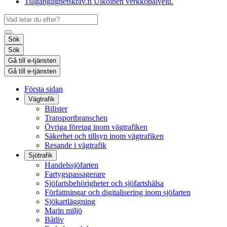
Tillgänglighetskrav.fi
Ulkoinen verkkopalvelu.
Sök
Sök
Gå till e-tjänsten
Gå till e-tjänsten
Första sidan
Vägtrafik
Bilister
Transportbranschen
Övriga företag inom vägtrafiken
Säkerhet och tillsyn inom vägtrafiken
Resande i vägtrafik
Sjötrafik
Handelssjöfarten
Fartygspassagerare
Sjöfartsbehörigheter och sjöfartshälsa
Författningar och digitalisering inom sjöfarten
Sjökartläggning
Marin miljö
Båtliv