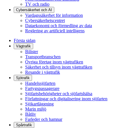
TV och radio
Cybersäkerhet och AI
Vardagssäkerhet för information
Cybersäkerhetscentret
Dataekonomi och förmedling av data
Reglering av artificiell intelligens
Första sidan
Vägtrafik
Bilister
Transportbranschen
Övriga företag inom vägtrafiken
Säkerhet och tillsyn inom vägtrafiken
Resande i vägtrafik
Sjötrafik
Handelssjöfarten
Fartygspassagerare
Sjöfartsbehörigheter och sjöfartshälsa
Författningar och digitalisering inom sjöfarten
Sjökartläggning
Marin miljö
Båtliv
Farleder och hamnar
Spårtrafik