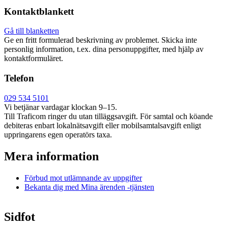
Kontaktblankett
Gå till blanketten
Ge en fritt formulerad beskrivning av problemet. Skicka inte
personlig information, t.ex. dina personuppgifter, med hjälp av
kontaktformuläret.
Telefon
029 534 5101
Vi betjänar vardagar klockan 9–15.
Till Traficom ringer du utan tilläggsavgift. För samtal och köande
debiteras enbart lokalnätsavgift eller mobilsamtalsavgift enligt
uppringarens egen operatörs taxa.
Mera information
Förbud mot utlämnande av uppgifter
Bekanta dig med Mina ärenden -tjänsten
Sidfot