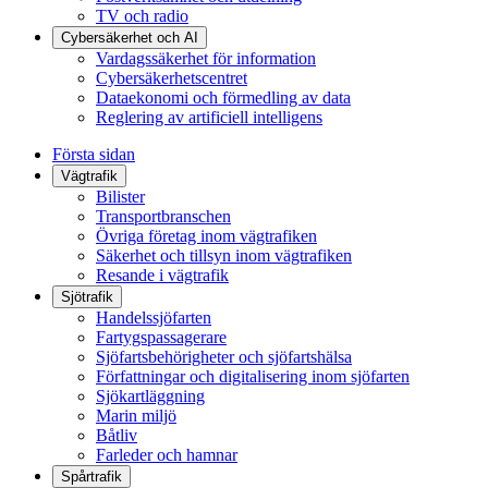
TV och radio
Cybersäkerhet och AI
Vardagssäkerhet för information
Cybersäkerhetscentret
Dataekonomi och förmedling av data
Reglering av artificiell intelligens
Första sidan
Vägtrafik
Bilister
Transportbranschen
Övriga företag inom vägtrafiken
Säkerhet och tillsyn inom vägtrafiken
Resande i vägtrafik
Sjötrafik
Handelssjöfarten
Fartygspassagerare
Sjöfartsbehörigheter och sjöfartshälsa
Författningar och digitalisering inom sjöfarten
Sjökartläggning
Marin miljö
Båtliv
Farleder och hamnar
Spårtrafik