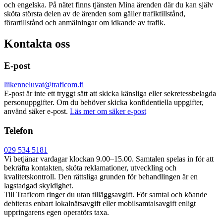
och engelska. På nätet finns tjänsten Mina ärenden där du kan själv
sköta största delen av de ärenden som gäller trafiktillstånd,
förartillstånd och anmälningar om idkande av trafik.
Kontakta oss
E-post
liikenneluvat@traficom.fi
E-post är inte ett tryggt sätt att skicka känsliga eller sekretessbelagda
personuppgifter. Om du behöver skicka konfidentiella uppgifter,
använd säker e-post.
Läs mer om säker e-post
Telefon
029 534 5181
Vi betjänar vardagar klockan 9.00–15.00. Samtalen spelas in för att
bekräfta kontakten, sköta reklamationer, utveckling och
kvalitetskontroll. Den rättsliga grunden för behandlingen är en
lagstadgad skyldighet.
Till Traficom ringer du utan tilläggsavgift. För samtal och köande
debiteras enbart lokalnätsavgift eller mobilsamtalsavgift enligt
uppringarens egen operatörs taxa.