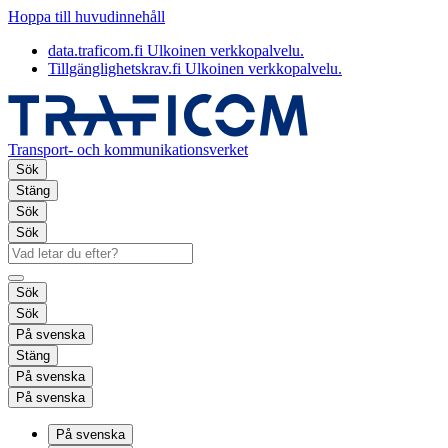
Hoppa till huvudinnehåll
data.traficom.fi
Ulkoinen verkkopalvelu.
Tillgänglighetskrav.fi
Ulkoinen verkkopalvelu.
Transport- och kommunikationsverket
Sök
Stäng
Sök
Sök
Sök
Sök
På svenska
Stäng
På svenska
På svenska
På svenska