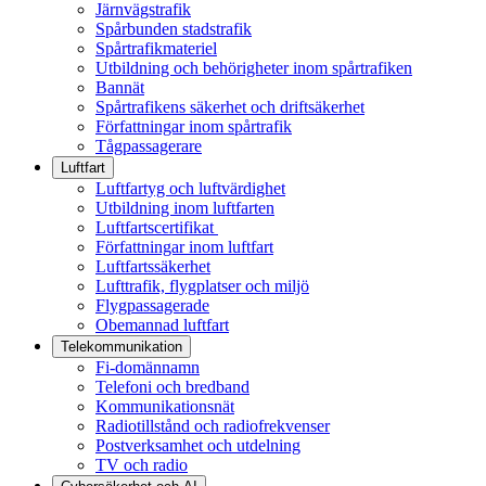
Järnvägstrafik
Spårbunden stadstrafik
Spårtrafikmateriel
Utbildning och behörigheter inom spårtrafiken
Bannät
Spårtrafikens säkerhet och driftsäkerhet
Författningar inom spårtrafik
Tågpassagerare
Luftfart
Luftfartyg och luftvärdighet
Utbildning inom luftfarten
Luftfartscertifikat
Författningar inom luftfart
Luftfartssäkerhet
Lufttrafik, flygplatser och miljö
Flygpassagerade
Obemannad luftfart
Telekommunikation
Fi-domännamn
Telefoni och bredband
Kommunikationsnät
Radiotillstånd och radiofrekvenser
Postverksamhet och utdelning
TV och radio