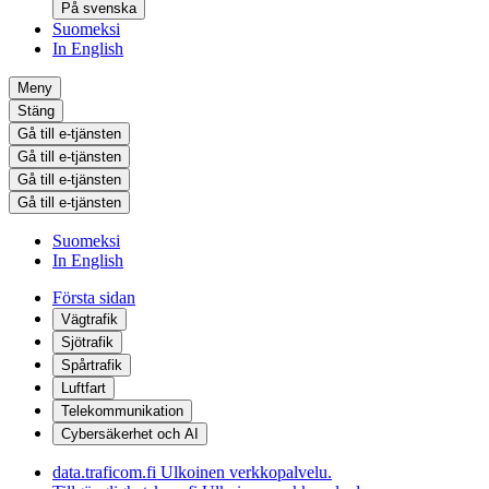
På svenska
Suomeksi
In English
Meny
Stäng
Gå till e-tjänsten
Gå till e-tjänsten
Gå till e-tjänsten
Gå till e-tjänsten
Suomeksi
In English
Första sidan
Vägtrafik
Sjötrafik
Spårtrafik
Luftfart
Telekommunikation
Cybersäkerhet och AI
data.traficom.fi
Ulkoinen verkkopalvelu.