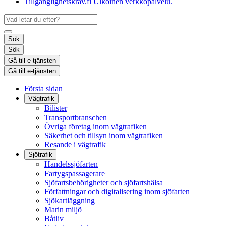
Tillgänglighetskrav.fi
Ulkoinen verkkopalvelu.
Sök
Sök
Gå till e-tjänsten
Gå till e-tjänsten
Första sidan
Vägtrafik
Bilister
Transportbranschen
Övriga företag inom vägtrafiken
Säkerhet och tillsyn inom vägtrafiken
Resande i vägtrafik
Sjötrafik
Handelssjöfarten
Fartygspassagerare
Sjöfartsbehörigheter och sjöfartshälsa
Författningar och digitalisering inom sjöfarten
Sjökartläggning
Marin miljö
Båtliv