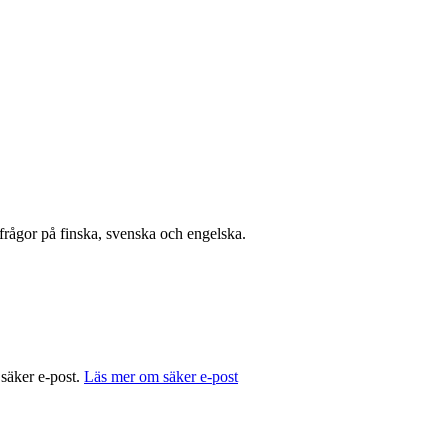
 frågor på finska, svenska och engelska.
 säker e-post.
Läs mer om säker e-post