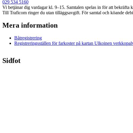
029 534 5160
Vi betjänar dig vardagar kl. 9–15. Samtalen spelas in för att bekräfta 
Till Traficom ringer du utan tilläggsavgift. För samtal och köande debi
Mera information
Båtregistrering
Registreringsställen för farkoster på kartan
Ulkoinen verkkopalv
Sidfot