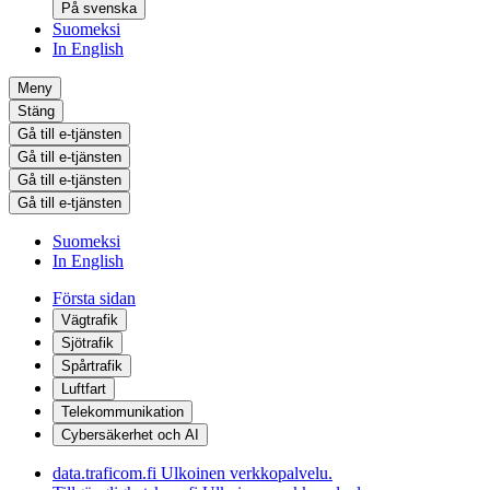
På svenska
Suomeksi
In English
Meny
Stäng
Gå till e-tjänsten
Gå till e-tjänsten
Gå till e-tjänsten
Gå till e-tjänsten
Suomeksi
In English
Första sidan
Vägtrafik
Sjötrafik
Spårtrafik
Luftfart
Telekommunikation
Cybersäkerhet och AI
data.traficom.fi
Ulkoinen verkkopalvelu.