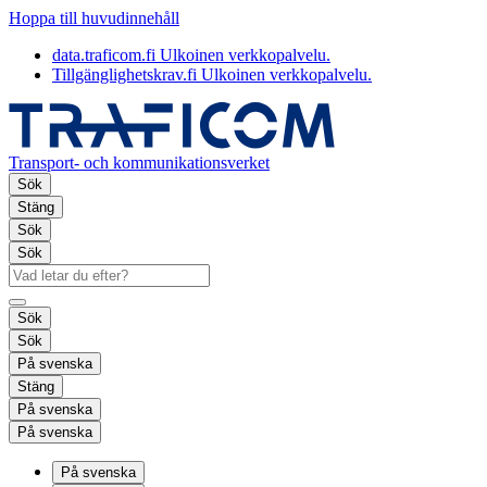
Hoppa till huvudinnehåll
data.traficom.fi
Ulkoinen verkkopalvelu.
Tillgänglighetskrav.fi
Ulkoinen verkkopalvelu.
Transport- och kommunikationsverket
Sök
Stäng
Sök
Sök
Sök
Sök
På svenska
Stäng
På svenska
På svenska
På svenska