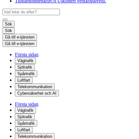
Tillgänglighetskrav.fi
Ulkoinen verkkopalvelu.
Sök
Sök
Gå till e-tjänsten
Gå till e-tjänsten
Första sidan
Vägtrafik
Sjötrafik
Spårtrafik
Luftfart
Telekommunikation
Cybersäkerhet och AI
Första sidan
Vägtrafik
Sjötrafik
Spårtrafik
Luftfart
Telekommunikation