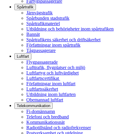
Fartygspassagerare
Spårtrafik
Järnvägstrafik
Spårbunden stadstrafik
Spårtrafikmateriel
Utbildning och behörigheter inom spårtrafiken
Bannät
Spårtrafikens säkerhet och driftsäkerhet
Författningar inom spårtrafik
Tågpassagerare
Luftfart
Flygpassagerade
Lufttrafik, flygplatser och miljö
Luftfartyg och luftvärdighet
Luftfartscertifikat
Författningar inom luftfart
Luftfartssäkerhet
Utbildning inom luftfarten
Obemannad luftfart
Telekommunikation
Fi-domännamn
Telefoni och bredband
Kommunikationsnät
Radiotillstånd och radiofrekvenser
Postverksamhet och utdelning