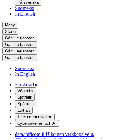
På svenska
Suomeksi
In English
Meny
Stäng
Gå till e-tjänsten
Gå till e-tjänsten
Gå till e-tjänsten
Gå till e-tjänsten
Suomeksi
In English
Första sidan
Vägtrafik
Sjötrafik
Spårtrafik
Luftfart
Telekommunikation
Cybersäkerhet och AI
data.traficom.fi
Ulkoinen verkkopalvelu.