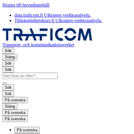
Hoppa till huvudinnehåll
data.traficom.fi
Ulkoinen verkkopalvelu.
Tillgänglighetskrav.fi
Ulkoinen verkkopalvelu.
Transport- och kommunikationsverket
Sök
Stäng
Sök
Sök
Sök
Sök
På svenska
Stäng
På svenska
På svenska
På svenska