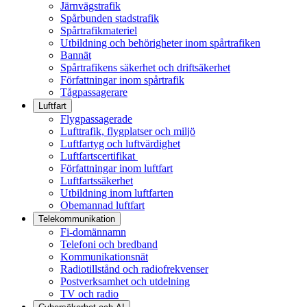
Järnvägstrafik
Spårbunden stadstrafik
Spårtrafikmateriel
Utbildning och behörigheter inom spårtrafiken
Bannät
Spårtrafikens säkerhet och driftsäkerhet
Författningar inom spårtrafik
Tågpassagerare
Luftfart
Flygpassagerade
Lufttrafik, flygplatser och miljö
Luftfartyg och luftvärdighet
Luftfartscertifikat
Författningar inom luftfart
Luftfartssäkerhet
Utbildning inom luftfarten
Obemannad luftfart
Telekommunikation
Fi-domännamn
Telefoni och bredband
Kommunikationsnät
Radiotillstånd och radiofrekvenser
Postverksamhet och utdelning
TV och radio