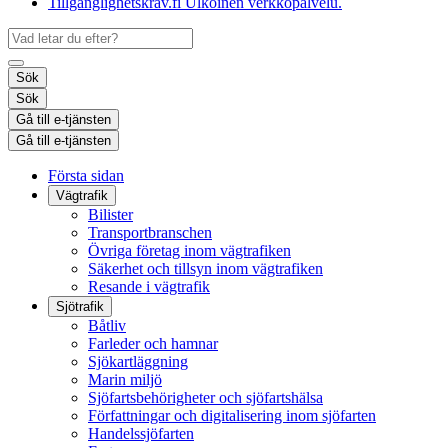
Tillgänglighetskrav.fi
Ulkoinen verkkopalvelu.
Sök
Sök
Gå till e-tjänsten
Gå till e-tjänsten
Första sidan
Vägtrafik
Bilister
Transportbranschen
Övriga företag inom vägtrafiken
Säkerhet och tillsyn inom vägtrafiken
Resande i vägtrafik
Sjötrafik
Båtliv
Farleder och hamnar
Sjökartläggning
Marin miljö
Sjöfartsbehörigheter och sjöfartshälsa
Författningar och digitalisering inom sjöfarten
Handelssjöfarten