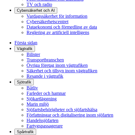
TV och radio
Cybersäkerhet och AI
Vardagssäkerhet för information
Cybersäkerhetscentret
Dataekonomi och förmedling av data
Reglering av artificiell intelligens
Första sidan
Vägtrafik
Bilister
Transportbranschen
Övriga företag inom vägtrafiken
Säkerhet och tillsyn inom vägtrafiken
Resande i vägtrafik
Sjötrafik
Båtliv
Farleder och hamnar
Sjökartläggning
Marin miljö
Sjöfartsbehörigheter och sjöfartshälsa
Författningar och digitalisering inom sjöfarten
Handelssjöfarten
Fartygspassagerare
Spårtrafik