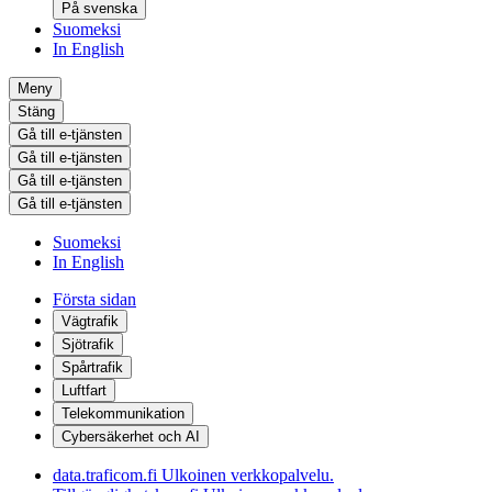
På svenska
Suomeksi
In English
Meny
Stäng
Gå till e-tjänsten
Gå till e-tjänsten
Gå till e-tjänsten
Gå till e-tjänsten
Suomeksi
In English
Första sidan
Vägtrafik
Sjötrafik
Spårtrafik
Luftfart
Telekommunikation
Cybersäkerhet och AI
data.traficom.fi
Ulkoinen verkkopalvelu.