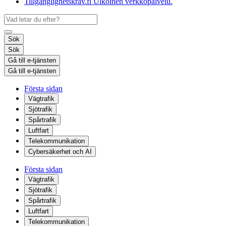
Tillgänglighetskrav.fi
Ulkoinen verkkopalvelu.
Sök
Sök
Gå till e-tjänsten
Gå till e-tjänsten
Första sidan
Vägtrafik
Sjötrafik
Spårtrafik
Luftfart
Telekommunikation
Cybersäkerhet och AI
Första sidan
Vägtrafik
Sjötrafik
Spårtrafik
Luftfart
Telekommunikation