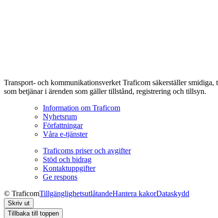
Transport- och kommunikationsverket Traficom säkerställer smidiga, t
som betjänar i ärenden som gäller tillstånd, registrering och tillsyn.
Information om Traficom
Nyhetsrum
Författningar
Våra e-tjänster
Traficoms priser och avgifter
Stöd och bidrag
Kontaktuppgifter
Ge respons
© Traficom
Tillgänglighetsutlåtande
Hantera kakor
Dataskydd
Skriv ut
Tillbaka till toppen