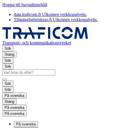
Hoppa till huvudinnehåll
data.traficom.fi
Ulkoinen verkkopalvelu.
Tillgänglighetskrav.fi
Ulkoinen verkkopalvelu.
Transport- och kommunikationsverket
Sök
Stäng
Sök
Sök
Sök
Sök
På svenska
Stäng
På svenska
På svenska
På svenska