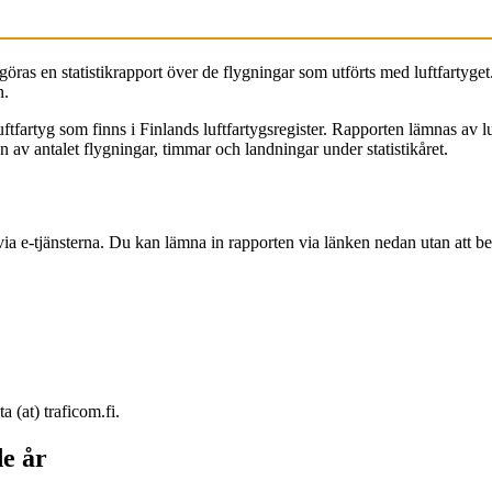
n göras en statistikrapport över de flygningar som utförts med luftfartyge
n.
artyg som finns i Finlands luftfartygsregister. Rapporten lämnas av luftf
n av antalet flygningar, timmar och landningar under statistikåret.
 e-tjänsterna. Du kan lämna in rapporten via länken nedan utan att beh
 (at) traficom.fi.
de år