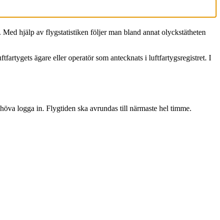
t. Med hjälp av flygstatistiken följer man bland annat olyckstätheten
artygets ägare eller operatör som antecknats i luftfartygsregistret. I
öva logga in. Flygtiden ska avrundas till närmaste hel timme.