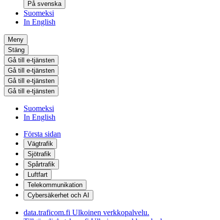
På svenska
Suomeksi
In English
Meny
Stäng
Gå till e-tjänsten
Gå till e-tjänsten
Gå till e-tjänsten
Gå till e-tjänsten
Suomeksi
In English
Första sidan
Vägtrafik
Sjötrafik
Spårtrafik
Luftfart
Telekommunikation
Cybersäkerhet och AI
data.traficom.fi
Ulkoinen verkkopalvelu.