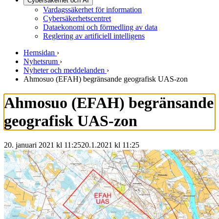
Cybersäkerhet och AI
Vardagssäkerhet för information
Cybersäkerhetscentret
Dataekonomi och förmedling av data
Reglering av artificiell intelligens
Hemsidan
›
Nyhetsrum
›
Nyheter och meddelanden
›
Ahmosuo (EFAH) begränsande geografisk UAS-zon
Ahmosuo (EFAH) begränsande
geografisk UAS-zon
20. januari 2021 kl 11:25
20.1.2021
kl
11:25