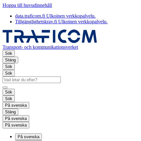
Hoppa till huvudinnehåll
data.traficom.fi
Ulkoinen verkkopalvelu.
Tillgänglighetskrav.fi
Ulkoinen verkkopalvelu.
Transport- och kommunikationsverket
Sök
Stäng
Sök
Sök
Sök
Sök
På svenska
Stäng
På svenska
På svenska
På svenska