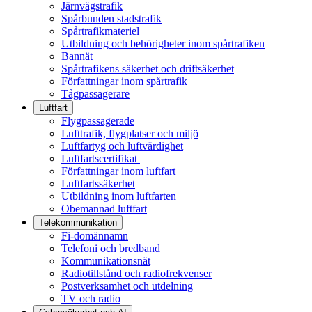
Järnvägstrafik
Spårbunden stadstrafik
Spårtrafikmateriel
Utbildning och behörigheter inom spårtrafiken
Bannät
Spårtrafikens säkerhet och driftsäkerhet
Författningar inom spårtrafik
Tågpassagerare
Luftfart
Flygpassagerade
Lufttrafik, flygplatser och miljö
Luftfartyg och luftvärdighet
Luftfartscertifikat
Författningar inom luftfart
Luftfartssäkerhet
Utbildning inom luftfarten
Obemannad luftfart
Telekommunikation
Fi-domännamn
Telefoni och bredband
Kommunikationsnät
Radiotillstånd och radiofrekvenser
Postverksamhet och utdelning
TV och radio