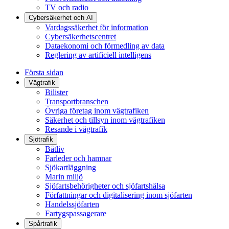
TV och radio
Cybersäkerhet och AI
Vardagssäkerhet för information
Cybersäkerhetscentret
Dataekonomi och förmedling av data
Reglering av artificiell intelligens
Första sidan
Vägtrafik
Bilister
Transportbranschen
Övriga företag inom vägtrafiken
Säkerhet och tillsyn inom vägtrafiken
Resande i vägtrafik
Sjötrafik
Båtliv
Farleder och hamnar
Sjökartläggning
Marin miljö
Sjöfartsbehörigheter och sjöfartshälsa
Författningar och digitalisering inom sjöfarten
Handelssjöfarten
Fartygspassagerare
Spårtrafik