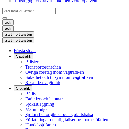
Tillgänglighetskrav.fi
Ulkoinen verkkopalvelu.
Sök
Sök
Gå till e-tjänsten
Gå till e-tjänsten
Första sidan
Vägtrafik
Bilister
Transportbranschen
Övriga företag inom vägtrafiken
Säkerhet och tillsyn inom vägtrafiken
Resande i vägtrafik
Sjötrafik
Båtliv
Farleder och hamnar
Sjökartläggning
Marin miljö
Sjöfartsbehörigheter och sjöfartshälsa
Författningar och digitalisering inom sjöfarten
Handelssjöfarten