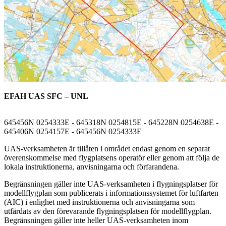
EFAH UAS SFC – UNL
645456N 0254333E - 645318N 0254815E - 645228N 0254638E -
645406N 0254157E - 645456N 0254333E
UAS-verksamheten är tillåten i området endast genom en separat
överenskommelse med flygplatsens operatör eller genom att följa de
lokala instruktionerna, anvisningarna och förfarandena.
Begränsningen gäller inte UAS-verksamheten i flygningsplatser för
modellflygplan som publicerats i informationssystemet för luftfarten
(AIC) i enlighet med instruktionerna och anvisningarna som
utfärdats av den förevarande flygningsplatsen för modellflygplan.
Begränsningen gäller inte heller UAS-verksamheten inom