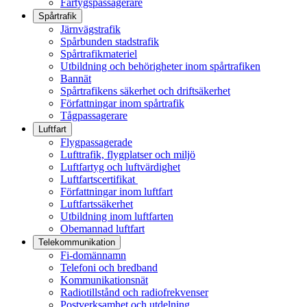
Fartygspassagerare
Spårtrafik
Järnvägstrafik
Spårbunden stadstrafik
Spårtrafikmateriel
Utbildning och behörigheter inom spårtrafiken
Bannät
Spårtrafikens säkerhet och driftsäkerhet
Författningar inom spårtrafik
Tågpassagerare
Luftfart
Flygpassagerade
Lufttrafik, flygplatser och miljö
Luftfartyg och luftvärdighet
Luftfartscertifikat
Författningar inom luftfart
Luftfartssäkerhet
Utbildning inom luftfarten
Obemannad luftfart
Telekommunikation
Fi-domännamn
Telefoni och bredband
Kommunikationsnät
Radiotillstånd och radiofrekvenser
Postverksamhet och utdelning