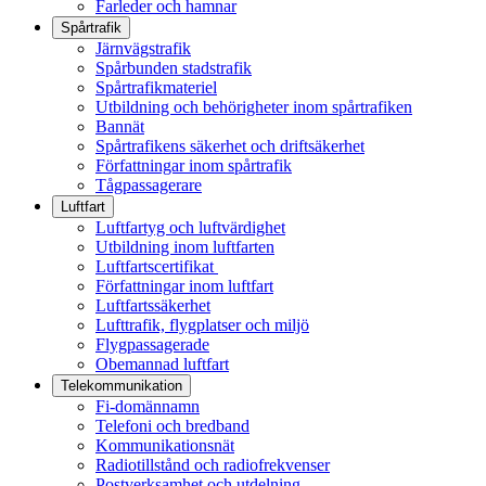
Farleder och hamnar
Spårtrafik
Järnvägstrafik
Spårbunden stadstrafik
Spårtrafikmateriel
Utbildning och behörigheter inom spårtrafiken
Bannät
Spårtrafikens säkerhet och driftsäkerhet
Författningar inom spårtrafik
Tågpassagerare
Luftfart
Luftfartyg och luftvärdighet
Utbildning inom luftfarten
Luftfartscertifikat
Författningar inom luftfart
Luftfartssäkerhet
Lufttrafik, flygplatser och miljö
Flygpassagerade
Obemannad luftfart
Telekommunikation
Fi-domännamn
Telefoni och bredband
Kommunikationsnät
Radiotillstånd och radiofrekvenser
Postverksamhet och utdelning