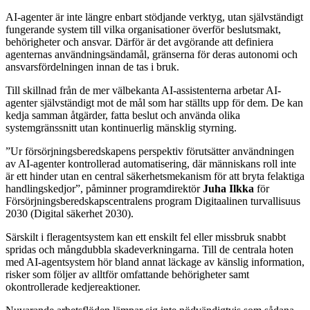
AI-agenter är inte längre enbart stödjande verktyg, utan självständigt
fungerande system till vilka organisationer överför beslutsmakt,
behörigheter och ansvar. Därför är det avgörande att definiera
agenternas användningsändamål, gränserna för deras autonomi och
ansvarsfördelningen innan de tas i bruk.
Till skillnad från de mer välbekanta AI-assistenterna arbetar AI-
agenter självständigt mot de mål som har ställts upp för dem. De kan
kedja samman åtgärder, fatta beslut och använda olika
systemgränssnitt utan kontinuerlig mänsklig styrning.
”Ur försörjningsberedskapens perspektiv förutsätter användningen
av AI-agenter kontrollerad automatisering, där människans roll inte
är ett hinder utan en central säkerhetsmekanism för att bryta felaktiga
handlingskedjor”, påminner programdirektör
Juha Ilkka
för
Försörjningsberedskapscentralens program Digitaalinen turvallisuus
2030 (Digital säkerhet 2030).
Särskilt i fleragentsystem kan ett enskilt fel eller missbruk snabbt
spridas och mångdubbla skadeverkningarna. Till de centrala hoten
med AI-agentsystem hör bland annat läckage av känslig information,
risker som följer av alltför omfattande behörigheter samt
okontrollerade kedjereaktioner.