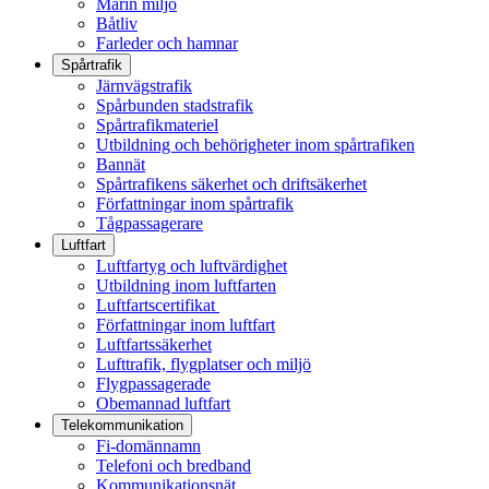
Marin miljö
Båtliv
Farleder och hamnar
Spårtrafik
Järnvägstrafik
Spårbunden stadstrafik
Spårtrafikmateriel
Utbildning och behörigheter inom spårtrafiken
Bannät
Spårtrafikens säkerhet och driftsäkerhet
Författningar inom spårtrafik
Tågpassagerare
Luftfart
Luftfartyg och luftvärdighet
Utbildning inom luftfarten
Luftfartscertifikat
Författningar inom luftfart
Luftfartssäkerhet
Lufttrafik, flygplatser och miljö
Flygpassagerade
Obemannad luftfart
Telekommunikation
Fi-domännamn
Telefoni och bredband
Kommunikationsnät