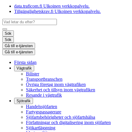
data.traficom.fi
Ulkoinen verkkopalvelu.
Tillgänglighetskrav.fi
Ulkoinen verkkopalvelu.
Sök
Sök
Gå till e-tjänsten
Gå till e-tjänsten
Första sidan
Vägtrafik
Bilister
Transportbranschen
Övriga företag inom vägtrafiken
Säkerhet och tillsyn inom vägtrafiken
Resande i vägtrafik
Sjötrafik
Handelssjöfarten
Fartygspassagerare
Sjöfartsbehörigheter och sjöfartshälsa
Författningar och digitalisering inom sjöfarten
Sjökartläggning