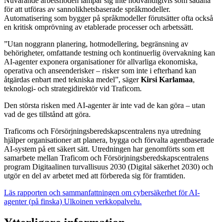
Nuvarande arbetsflöden lämpar sig inte nödvändigtvis som sådana
för att utföras av sannolikhetsbaserade språkmodeller.
Automatisering som bygger på språkmodeller förutsätter ofta också
en kritisk omprövning av etablerade processer och arbetssätt.
”Utan noggrann planering, hotmodellering, begränsning av
behörigheter, omfattande testning och kontinuerlig övervakning kan
AI-agenter exponera organisationer för allvarliga ekonomiska,
operativa och anseenderisker – risker som inte i efterhand kan
åtgärdas enbart med tekniska medel”, säger
Kirsi Karlamaa
,
teknologi- och strategidirektör vid Traficom.
Den största risken med AI-agenter är inte vad de kan göra – utan
vad de ges tillstånd att göra.
Traficoms och Försörjningsberedskapscentralens nya utredning
hjälper organisationer att planera, bygga och förvalta agentbaserade
AI-system på ett säkert sätt. Utredningen har genomförts som ett
samarbete mellan Traficom och Försörjningsberedskapscentralens
program Digitaalinen turvallisuus 2030 (Digital säkerhet 2030) och
utgör en del av arbetet med att förbereda sig för framtiden.
Läs rapporten och sammanfattningen om cybersäkerhet för AI-
agenter (på finska)
Ulkoinen verkkopalvelu.