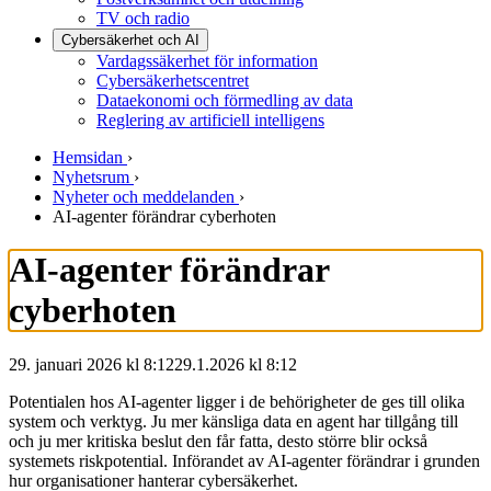
TV och radio
Cybersäkerhet och AI
Vardagssäkerhet för information
Cybersäkerhetscentret
Dataekonomi och förmedling av data
Reglering av artificiell intelligens
Hemsidan
›
Nyhetsrum
›
Nyheter och meddelanden
›
AI-agenter förändrar cyberhoten
AI-agenter förändrar
cyberhoten
29. januari 2026 kl 8:12
29.1.2026
kl
8:12
Potentialen hos AI-agenter ligger i de behörigheter de ges till olika
system och verktyg. Ju mer känsliga data en agent har tillgång till
och ju mer kritiska beslut den får fatta, desto större blir också
systemets riskpotential. Införandet av AI-agenter förändrar i grunden
hur organisationer hanterar cybersäkerhet.