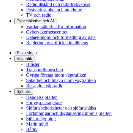
Radiotillstånd och radiofrekvenser
Postverksamhet och utdelning
TV och radio
Cybersäkerhet och AI
Vardagssäkerhet för information
Cybersäkerhetscentret
Dataekonomi och förmedling av data
Reglering av artificiell intelligens
Första sidan
Vägtrafik
Bilister
Transportbranschen
Övriga företag inom vägtrafiken
Säkerhet och tillsyn inom vägtrafiken
Resande i vägtrafik
Sjötrafik
Handelssjöfarten
Fartygspassagerare
Sjöfartsbehörigheter och sjöfartshälsa
Författningar och digitalisering inom sjöfarten
Sjökartläggning
Marin miljö
Båtliv