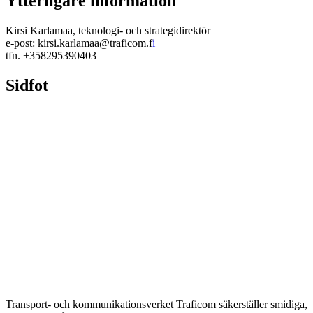
Ytterligare information
Kirsi Karlamaa, teknologi- och strategidirektör
e-post: kirsi.karlamaa@traficom.f
i
tfn. +358295390403
Sidfot
Transport- och kommunikationsverket Traficom säkerställer smidiga,