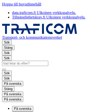
Hoppa till huvudinnehåll
data.traficom.fi
Ulkoinen verkkopalvelu.
Tillgänglighetskrav.fi
Ulkoinen verkkopalvelu.
Transport- och kommunikationsverket
Sök
Stäng
Sök
Sök
Sök
Sök
På svenska
Stäng
På svenska
På svenska
På svenska