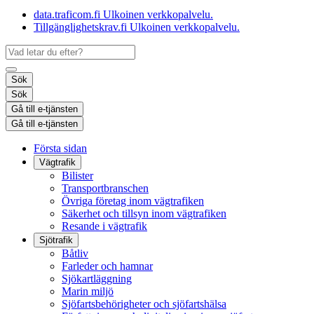
data.traficom.fi
Ulkoinen verkkopalvelu.
Tillgänglighetskrav.fi
Ulkoinen verkkopalvelu.
Sök
Sök
Gå till e-tjänsten
Gå till e-tjänsten
Första sidan
Vägtrafik
Bilister
Transportbranschen
Övriga företag inom vägtrafiken
Säkerhet och tillsyn inom vägtrafiken
Resande i vägtrafik
Sjötrafik
Båtliv
Farleder och hamnar
Sjökartläggning
Marin miljö
Sjöfartsbehörigheter och sjöfartshälsa