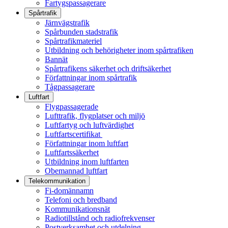
Fartygspassagerare
Spårtrafik
Järnvägstrafik
Spårbunden stadstrafik
Spårtrafikmateriel
Utbildning och behörigheter inom spårtrafiken
Bannät
Spårtrafikens säkerhet och driftsäkerhet
Författningar inom spårtrafik
Tågpassagerare
Luftfart
Flygpassagerade
Lufttrafik, flygplatser och miljö
Luftfartyg och luftvärdighet
Luftfartscertifikat
Författningar inom luftfart
Luftfartssäkerhet
Utbildning inom luftfarten
Obemannad luftfart
Telekommunikation
Fi-domännamn
Telefoni och bredband
Kommunikationsnät
Radiotillstånd och radiofrekvenser
Postverksamhet och utdelning