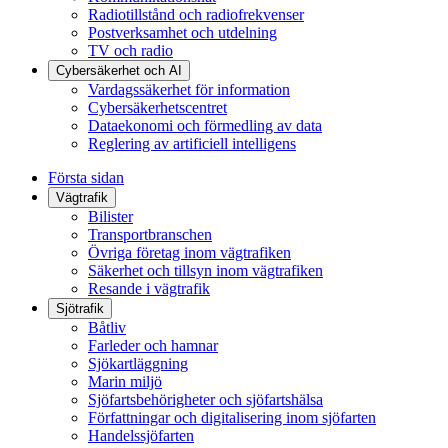
Radiotillstånd och radiofrekvenser
Postverksamhet och utdelning
TV och radio
Cybersäkerhet och AI
Vardagssäkerhet för information
Cybersäkerhetscentret
Dataekonomi och förmedling av data
Reglering av artificiell intelligens
Första sidan
Vägtrafik
Bilister
Transportbranschen
Övriga företag inom vägtrafiken
Säkerhet och tillsyn inom vägtrafiken
Resande i vägtrafik
Sjötrafik
Båtliv
Farleder och hamnar
Sjökartläggning
Marin miljö
Sjöfartsbehörigheter och sjöfartshälsa
Författningar och digitalisering inom sjöfarten
Handelssjöfarten