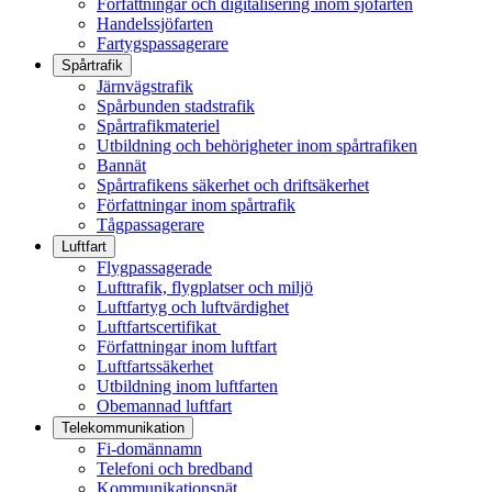
Författningar och digitalisering inom sjöfarten
Handelssjöfarten
Fartygspassagerare
Spårtrafik
Järnvägstrafik
Spårbunden stadstrafik
Spårtrafikmateriel
Utbildning och behörigheter inom spårtrafiken
Bannät
Spårtrafikens säkerhet och driftsäkerhet
Författningar inom spårtrafik
Tågpassagerare
Luftfart
Flygpassagerade
Lufttrafik, flygplatser och miljö
Luftfartyg och luftvärdighet
Luftfartscertifikat
Författningar inom luftfart
Luftfartssäkerhet
Utbildning inom luftfarten
Obemannad luftfart
Telekommunikation
Fi-domännamn
Telefoni och bredband
Kommunikationsnät