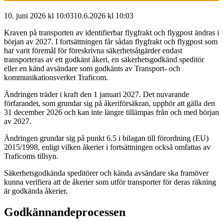
10. juni 2026 kl 10:03
10.6.2026
kl
10:03
Kraven på transporten av identifierbar flygfrakt och flygpost ändras i
början av 2027. I fortsättningen får sådan flygfrakt och flygpost som
har varit föremål för föreskrivna säkerhetsåtgärder endast
transporteras av ett godkänt åkeri, en säkerhetsgodkänd speditör
eller en känd avsändare som godkänts av Transport- och
kommunikationsverket Traficom.
Ändringen träder i kraft den 1 januari 2027. Det nuvarande
förfarandet, som grundar sig på åkeriförsäkran, upphör att gälla den
31 december 2026 och kan inte längre tillämpas från och med början
av 2027.
Ändringen grundar sig på punkt 6.5 i bilagan till förordning (EU)
2015/1998, enligt vilken åkerier i fortsättningen också omfattas av
Traficoms tillsyn.
Säkerhetsgodkända speditörer och kända avsändare ska framöver
kunna verifiera att de åkerier som utför transporter för deras räkning
är godkända åkerier.
Godkännandeprocessen