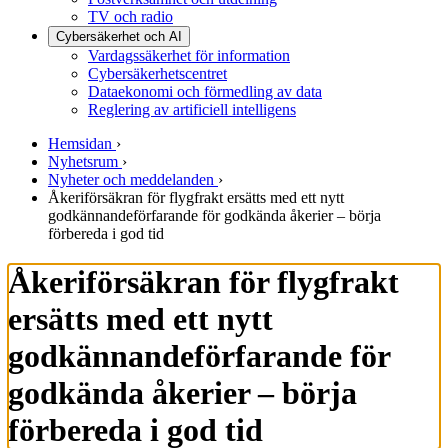
TV och radio
Cybersäkerhet och AI
Vardagssäkerhet för information
Cybersäkerhetscentret
Dataekonomi och förmedling av data
Reglering av artificiell intelligens
Hemsidan
›
Nyhetsrum
›
Nyheter och meddelanden
›
Åkeriförsäkran för flygfrakt ersätts med ett nytt
godkännandeförfarande för godkända åkerier – börja
förbereda i god tid
Åkeriförsäkran för flygfrakt
ersätts med ett nytt
godkännandeförfarande för
godkända åkerier – börja
förbereda i god tid