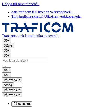
Hoppa till huvudinnehåll
data.traficom.fi
Ulkoinen verkkopalvelu.
Tillgänglighetskrav.fi
Ulkoinen verkkopalvelu.
Transport- och kommunikationsverket
Sök
Stäng
Sök
Sök
Sök
Sök
På svenska
Stäng
På svenska
På svenska
På svenska