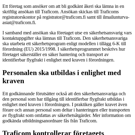
Ett företag som ansöker om att bli godkänt åkeri ska lämna in en
skriftlig ansökan till Traficom. Ansökan skickas till Traficoms
registratorskontor på registrator@traficom.fi samt till ilmailunturva-
asiat@traficom.fi.
I samband med ansökan ska företaget utse en säkerhetsansvarig vars
kontaktuppgifter ska lämnas till Traficom. Den säkerhetsansvariga
ska utarbeta ett säkerhetsprogram enligt modellen i tillägg 6-K till
förordning (EU) 2015/1998. I säkerhetsprogrammet beskrivs hur
företaget säkerställer en säker hantering och transport av
identifierbar flygfrakt i enlighet med kraven i förordningen.
Personalen ska utbildas i enlighet med
kraven
Ett godkännande förutsätter också att den säkerhetsansvariga och
den personal som har tillgång till identifierbar flygfrakt utbildas i
enlighet med kraven i förordningen. I praktiken gäller kravet även
förare och annan personal som deltar i hanteringen eller transporten
av flygfrakt som omfattas av säkerhetsåtgärder. Mer information om
godkända utbildningsanordnare fås från Traficom.
Traficom kontrollerar företagets