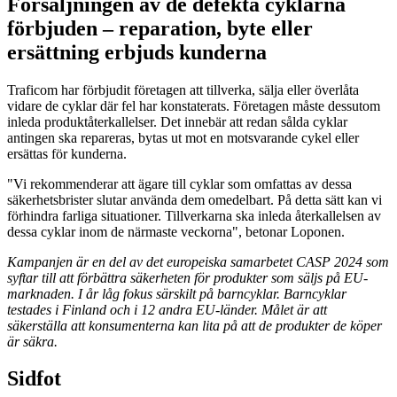
Försäljningen av de defekta cyklarna
förbjuden – reparation, byte eller
ersättning erbjuds kunderna
Traficom har förbjudit företagen att tillverka, sälja eller överlåta
vidare de cyklar där fel har konstaterats. Företagen måste dessutom
inleda produktåterkallelser. Det innebär att redan sålda cyklar
antingen ska repareras, bytas ut mot en motsvarande cykel eller
ersättas för kunderna.
"Vi rekommenderar att ägare till cyklar som omfattas av dessa
säkerhetsbrister slutar använda dem omedelbart. På detta sätt kan vi
förhindra farliga situationer. Tillverkarna ska inleda återkallelsen av
dessa cyklar inom de närmaste veckorna", betonar Loponen.
Kampanjen är en del av det europeiska samarbetet CASP 2024 som
syftar till att förbättra säkerheten för produkter som säljs på EU-
marknaden. I år låg fokus särskilt på barncyklar. Barncyklar
testades i Finland och i 12 andra EU-länder. Målet är att
säkerställa att konsumenterna kan lita på att de produkter de köper
är säkra.
Sidfot