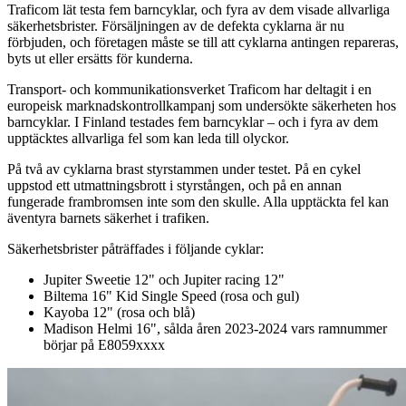
Traficom lät testa fem barncyklar, och fyra av dem visade allvarliga
säkerhetsbrister. Försäljningen av de defekta cyklarna är nu
förbjuden, och företagen måste se till att cyklarna antingen repareras,
byts ut eller ersätts för kunderna.
Transport- och kommunikationsverket Traficom har deltagit i en
europeisk marknadskontrollkampanj som undersökte säkerheten hos
barncyklar. I Finland testades fem barncyklar – och i fyra av dem
upptäcktes allvarliga fel som kan leda till olyckor.
På två av cyklarna brast styrstammen under testet. På en cykel
uppstod ett utmattningsbrott i styrstången, och på en annan
fungerade frambromsen inte som den skulle. Alla upptäckta fel kan
äventyra barnets säkerhet i trafiken.
Säkerhetsbrister påträffades i följande cyklar:
Jupiter Sweetie 12" och Jupiter racing 12"
Biltema 16" Kid Single Speed (rosa och gul)
Kayoba 12" (rosa och blå)
Madison Helmi 16", sålda åren 2023-2024 vars ramnummer
börjar på E8059xxxx