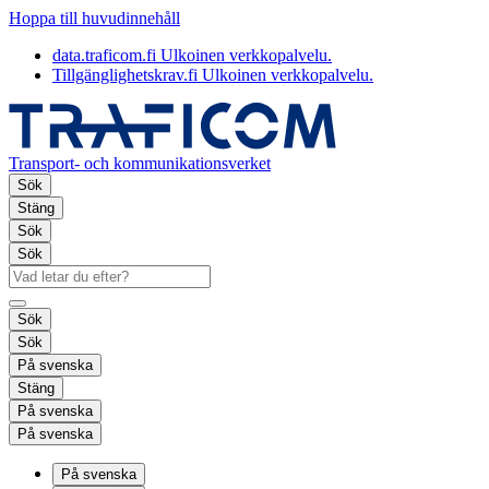
Hoppa till huvudinnehåll
data.traficom.fi
Ulkoinen verkkopalvelu.
Tillgänglighetskrav.fi
Ulkoinen verkkopalvelu.
Transport- och kommunikationsverket
Sök
Stäng
Sök
Sök
Sök
Sök
På svenska
Stäng
På svenska
På svenska
På svenska