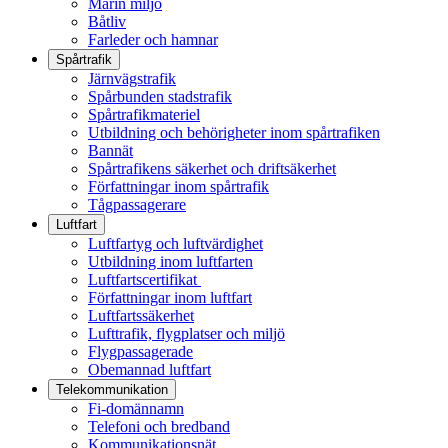
Marin miljö
Båtliv
Farleder och hamnar
Spårtrafik
Järnvägstrafik
Spårbunden stadstrafik
Spårtrafikmateriel
Utbildning och behörigheter inom spårtrafiken
Bannät
Spårtrafikens säkerhet och driftsäkerhet
Författningar inom spårtrafik
Tågpassagerare
Luftfart
Luftfartyg och luftvärdighet
Utbildning inom luftfarten
Luftfartscertifikat
Författningar inom luftfart
Luftfartssäkerhet
Lufttrafik, flygplatser och miljö
Flygpassagerade
Obemannad luftfart
Telekommunikation
Fi-domännamn
Telefoni och bredband
Kommunikationsnät