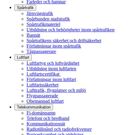
Farleder och hamnar
Spårtrafik
Järnvägstrafik
Spårbunden stadstrafik
Spårtrafikmateriel
Utbildning och behörigheter inom spårtrafiken
Bannät
Spårtrafikens säkerhet och driftsäkerhet
Författningar inom spårtrafik
Tågpassagerare
Luftfart
Luftfartyg och luftvärdighet
Utbildning inom luftfarten
Luftfartscertifikat
Författningar inom luftfart
Luftfartssäkerhet
Lufttrafik, flygplatser och miljö
Flygpassagerade
Obemannad luftfart
Telekommunikation
Fi-domännamn
Telefoni och bredband
Kommunikationsnät
Radiotillstånd och radiofrekvenser
Postverksamhet och utdelning