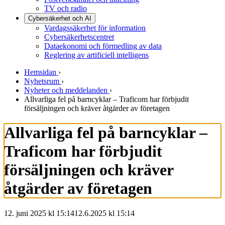
TV och radio
Cybersäkerhet och AI
Vardagssäkerhet för information
Cybersäkerhetscentret
Dataekonomi och förmedling av data
Reglering av artificiell intelligens
Hemsidan
›
Nyhetsrum
›
Nyheter och meddelanden
›
Allvarliga fel på barncyklar – Traficom har förbjudit
försäljningen och kräver åtgärder av företagen
Allvarliga fel på barncyklar –
Traficom har förbjudit
försäljningen och kräver
åtgärder av företagen
12. juni 2025 kl 15:14
12.6.2025
kl
15:14