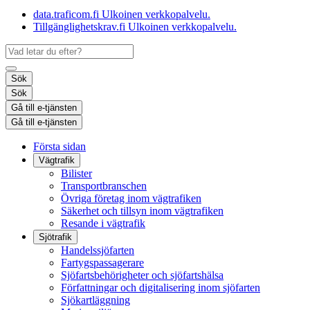
data.traficom.fi
Ulkoinen verkkopalvelu.
Tillgänglighetskrav.fi
Ulkoinen verkkopalvelu.
Sök
Sök
Gå till e-tjänsten
Gå till e-tjänsten
Första sidan
Vägtrafik
Bilister
Transportbranschen
Övriga företag inom vägtrafiken
Säkerhet och tillsyn inom vägtrafiken
Resande i vägtrafik
Sjötrafik
Handelssjöfarten
Fartygspassagerare
Sjöfartsbehörigheter och sjöfartshälsa
Författningar och digitalisering inom sjöfarten
Sjökartläggning