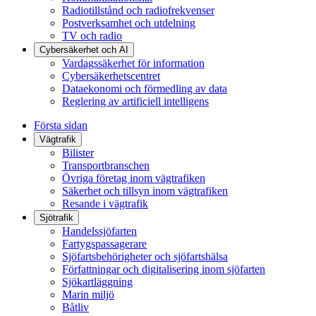
Radiotillstånd och radiofrekvenser
Postverksamhet och utdelning
TV och radio
Cybersäkerhet och AI
Vardagssäkerhet för information
Cybersäkerhetscentret
Dataekonomi och förmedling av data
Reglering av artificiell intelligens
Första sidan
Vägtrafik
Bilister
Transportbranschen
Övriga företag inom vägtrafiken
Säkerhet och tillsyn inom vägtrafiken
Resande i vägtrafik
Sjötrafik
Handelssjöfarten
Fartygspassagerare
Sjöfartsbehörigheter och sjöfartshälsa
Författningar och digitalisering inom sjöfarten
Sjökartläggning
Marin miljö
Båtliv