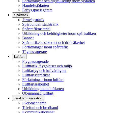
Författningar och digitalisering inom sjöfarten
Handelssjöfarten
Fartygspassagerare
Spårtrafik
Järnvägstrafik
Spårbunden stadstrafik
Spårtrafikmateriel
Utbildning och behörigheter inom spårtrafiken
Bannät
Spårtrafikens säkerhet och driftsäkerhet
Författningar inom spårtrafik
Tågpassagerare
Luftfart
Flygpassagerade
Lufttrafik, flygplatser och miljö
Luftfartyg och luftvärdighet
Luftfartscertifikat
Författningar inom luftfart
Luftfartssäkerhet
Utbildning inom luftfarten
Obemannad luftfart
Telekommunikation
Fi-domännamn
Telefoni och bredband
Kommunikationsnät