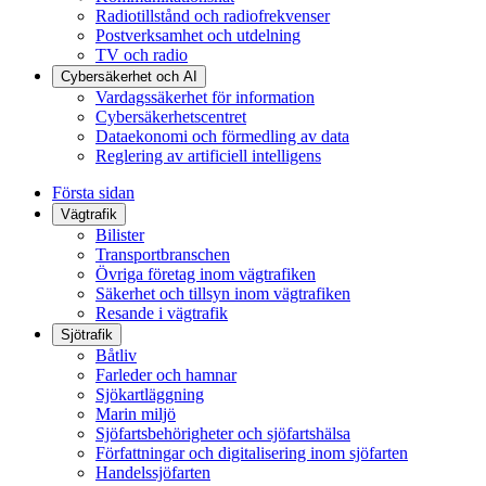
Radiotillstånd och radiofrekvenser
Postverksamhet och utdelning
TV och radio
Cybersäkerhet och AI
Vardagssäkerhet för information
Cybersäkerhetscentret
Dataekonomi och förmedling av data
Reglering av artificiell intelligens
Första sidan
Vägtrafik
Bilister
Transportbranschen
Övriga företag inom vägtrafiken
Säkerhet och tillsyn inom vägtrafiken
Resande i vägtrafik
Sjötrafik
Båtliv
Farleder och hamnar
Sjökartläggning
Marin miljö
Sjöfartsbehörigheter och sjöfartshälsa
Författningar och digitalisering inom sjöfarten
Handelssjöfarten