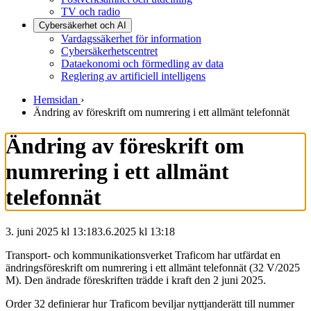
TV och radio
Cybersäkerhet och AI
Vardagssäkerhet för information
Cybersäkerhetscentret
Dataekonomi och förmedling av data
Reglering av artificiell intelligens
Hemsidan
›
Ändring av föreskrift om numrering i ett allmänt telefonnät
Ändring av föreskrift om
numrering i ett allmänt
telefonnät
3. juni 2025 kl 13:18
3.6.2025
kl
13:18
Transport- och kommunikationsverket Traficom har utfärdat en
ändringsföreskrift om numrering i ett allmänt telefonnät (32 V/2025
M). Den ändrade föreskriften trädde i kraft den 2 juni 2025.
Order 32 definierar hur Traficom beviljar nyttjanderätt till nummer