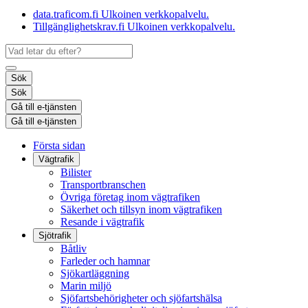
data.traficom.fi
Ulkoinen verkkopalvelu.
Tillgänglighetskrav.fi
Ulkoinen verkkopalvelu.
Sök
Sök
Gå till e-tjänsten
Gå till e-tjänsten
Första sidan
Vägtrafik
Bilister
Transportbranschen
Övriga företag inom vägtrafiken
Säkerhet och tillsyn inom vägtrafiken
Resande i vägtrafik
Sjötrafik
Båtliv
Farleder och hamnar
Sjökartläggning
Marin miljö
Sjöfartsbehörigheter och sjöfartshälsa