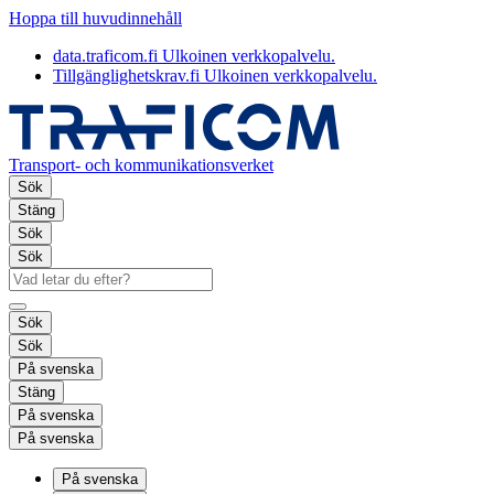
Hoppa till huvudinnehåll
data.traficom.fi
Ulkoinen verkkopalvelu.
Tillgänglighetskrav.fi
Ulkoinen verkkopalvelu.
Transport- och kommunikationsverket
Sök
Stäng
Sök
Sök
Sök
Sök
På svenska
Stäng
På svenska
På svenska
På svenska