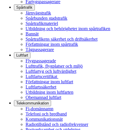
Fartygspassagerare
Spårtrafik
Järnvägstrafik
Spårbunden stadstrafik
Spårtrafikmateriel
Utbildning och behörigheter inom spårtrafiken
Bannät
Spårtrafikens säkerhet och driftsäkerhet
Författningar inom spårtrafik
Tågpassagerare
Luftfart
Flygpassagerade
Lufttrafik, flygplatser och miljö
Luftfartyg och luftvärdighet
Luftfartscertifikat
Författningar inom luftfart
Luftfartssäkerhet
Utbildning inom luftfarten
Obemannad luftfart
Telekommunikation
Fi-domännamn
Telefoni och bredband
Kommunikationsnät
Radiotillstånd och radiofrekvenser
Postverksamhet och utdelning