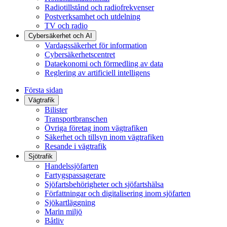
Radiotillstånd och radiofrekvenser
Postverksamhet och utdelning
TV och radio
Cybersäkerhet och AI
Vardagssäkerhet för information
Cybersäkerhetscentret
Dataekonomi och förmedling av data
Reglering av artificiell intelligens
Första sidan
Vägtrafik
Bilister
Transportbranschen
Övriga företag inom vägtrafiken
Säkerhet och tillsyn inom vägtrafiken
Resande i vägtrafik
Sjötrafik
Handelssjöfarten
Fartygspassagerare
Sjöfartsbehörigheter och sjöfartshälsa
Författningar och digitalisering inom sjöfarten
Sjökartläggning
Marin miljö
Båtliv