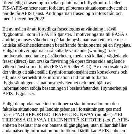
förenhetliga fraseologin mellan piloterna och flygkontroll- eller
FIS-/AFIS-enheter samt förbättra piloternas situationsmedvetenhet
när de får AFIS-tjänst. Ändringarna i fraseologin införs från och
med 1 december 2022.
Ett av målen är att förtydliga fraseologins användning i såväl
flygkontroll- som FIS-/AFIS-tjänster. I motiveringarna till EASA:s
ändringar anses säkerheten på landningsbanan vara ett av de mest
kritiska säkerhetselementen beträffande funktionerna på en flygplats.
Enligt motiveringarna är så kallade varnande (warning) fraser
motiverade med tanke på säkerheten, medan så kallade vägledande
fraser (direct) kan orsaka förvirring på operatörens sida angående
vilken tjänst som erbjuds (FIS/AFIS eller ATC). Av den orsaken är
det viktigt att säkerställa flyginformationstjänstens konsekvens och
erbjuda säkerhetskritisk information i tid för att förbättra
flygbesättningens situationsmedvetenhet och med hjälp av
informationen stödja besättningen i beslutsfattandet, i synnerhet på
AFIS-flygplatser.
Enligt de uppdaterade instruktionerna ska information om den
faktiska situationen på landningsbanan i fortsättningen ges med
frasen ”NO REPORTED TRAFFIC RUNWAY (number)”/"EI
TIEDOSSA OLEVAA LIIKENNETTÄ KIITOTIE (kod)". AFIS-
enheten beslutar inte om banans tillgänglighet, utan tillhandahåller
ändamålsenlig information om trafiken. Därtill kan AFIS-enheten