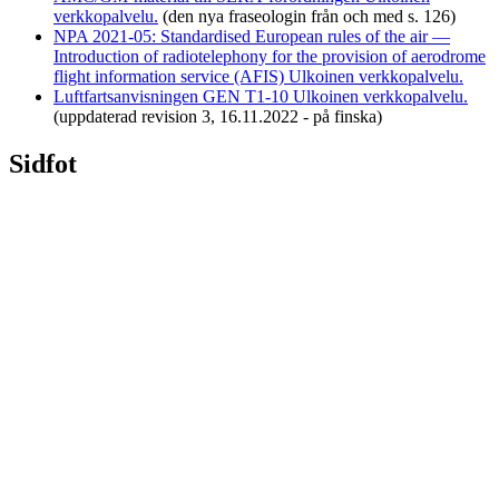
verkkopalvelu.
(den nya fraseologin från och med s. 126)
NPA 2021-05: Standardised European rules of the air —
Introduction of radiotelephony for the provision of aerodrome
flight information service (AFIS)
Ulkoinen verkkopalvelu.
Luftfartsanvisningen GEN T1-10
Ulkoinen verkkopalvelu.
(uppdaterad revision 3, 16.11.2022 - på finska)
Sidfot