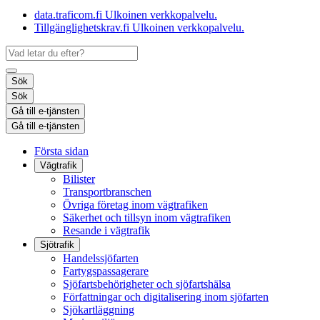
data.traficom.fi
Ulkoinen verkkopalvelu.
Tillgänglighetskrav.fi
Ulkoinen verkkopalvelu.
Sök
Sök
Gå till e-tjänsten
Gå till e-tjänsten
Första sidan
Vägtrafik
Bilister
Transportbranschen
Övriga företag inom vägtrafiken
Säkerhet och tillsyn inom vägtrafiken
Resande i vägtrafik
Sjötrafik
Handelssjöfarten
Fartygspassagerare
Sjöfartsbehörigheter och sjöfartshälsa
Författningar och digitalisering inom sjöfarten
Sjökartläggning