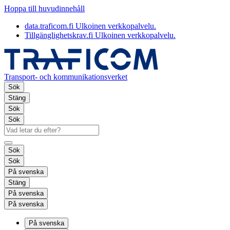
Hoppa till huvudinnehåll
data.traficom.fi
Ulkoinen verkkopalvelu.
Tillgänglighetskrav.fi
Ulkoinen verkkopalvelu.
Transport- och kommunikationsverket
Sök
Stäng
Sök
Sök
Sök
Sök
På svenska
Stäng
På svenska
På svenska
På svenska