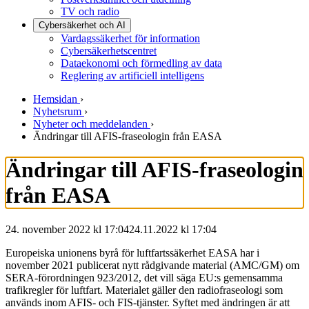
TV och radio
Cybersäkerhet och AI
Vardagssäkerhet för information
Cybersäkerhetscentret
Dataekonomi och förmedling av data
Reglering av artificiell intelligens
Hemsidan
›
Nyhetsrum
›
Nyheter och meddelanden
›
Ändringar till AFIS-fraseologin från EASA
Ändringar till AFIS-fraseologin
från EASA
24. november 2022 kl 17:04
24.11.2022
kl
17:04
Europeiska unionens byrå för luftfartssäkerhet EASA har i
november 2021 publicerat nytt rådgivande material (AMC/GM) om
SERA-förordningen 923/2012, det vill säga EU:s gemensamma
trafikregler för luftfart. Materialet gäller den radiofraseologi som
används inom AFIS- och FIS-tjänster. Syftet med ändringen är att