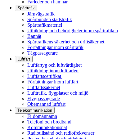
Farleder och hamnar
Spårtrafik
Järnvägstrafik
Spårbunden stadstrafik
Spårtrafikmateriel
Utbildning och behörigheter inom spårtrafiken
Bannät
Spårtrafikens säkerhet och driftsäkerhet
Författningar inom spårtrafik
Tågpassagerare
Luftfart
Luftfartyg och luftvärdighet
Utbildning inom luftfarten
Luftfartscertifikat
Författningar inom luftfart
Luftfartssäkerhet
Lufttrafik, flygplatser och miljö
Flygpassagerade
Obemannad luftfart
Telekommunikation
Fi-domännamn
Telefoni och bredband
Kommunikationsnät
Radiotillstånd och radiofrekvenser
Postverksamhet och utdelning