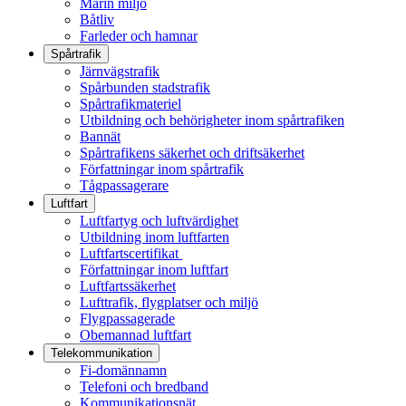
Marin miljö
Båtliv
Farleder och hamnar
Spårtrafik
Järnvägstrafik
Spårbunden stadstrafik
Spårtrafikmateriel
Utbildning och behörigheter inom spårtrafiken
Bannät
Spårtrafikens säkerhet och driftsäkerhet
Författningar inom spårtrafik
Tågpassagerare
Luftfart
Luftfartyg och luftvärdighet
Utbildning inom luftfarten
Luftfartscertifikat
Författningar inom luftfart
Luftfartssäkerhet
Lufttrafik, flygplatser och miljö
Flygpassagerade
Obemannad luftfart
Telekommunikation
Fi-domännamn
Telefoni och bredband
Kommunikationsnät