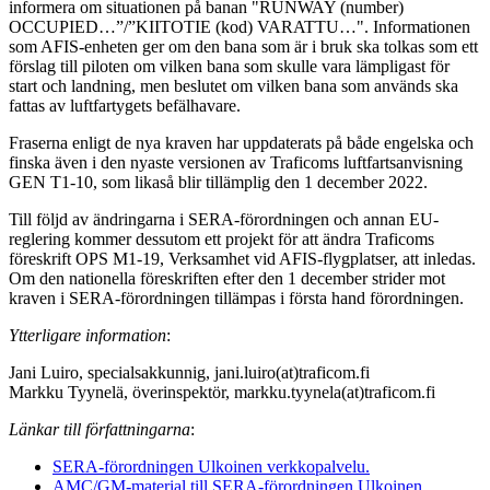
informera om situationen på banan "RUNWAY (number)
OCCUPIED…”/”KIITOTIE (kod) VARATTU…". Informationen
som AFIS-enheten ger om den bana som är i bruk ska tolkas som ett
förslag till piloten om vilken bana som skulle vara lämpligast för
start och landning, men beslutet om vilken bana som används ska
fattas av luftfartygets befälhavare.
Fraserna enligt de nya kraven har uppdaterats på både engelska och
finska även i den nyaste versionen av Traficoms luftfartsanvisning
GEN T1-10, som likaså blir tillämplig den 1 december 2022.
Till följd av ändringarna i SERA-förordningen och annan EU-
reglering kommer dessutom ett projekt för att ändra Traficoms
föreskrift OPS M1-19, Verksamhet vid AFIS-flygplatser, att inledas.
Om den nationella föreskriften efter den 1 december strider mot
kraven i SERA-förordningen tillämpas i första hand förordningen.
Ytterligare information
:
Jani Luiro, specialsakkunnig, jani.luiro(at)traficom.fi
Markku Tyynelä, överinspektör, markku.tyynela(at)traficom.fi
Länkar till författningarna
:
SERA-förordningen
Ulkoinen verkkopalvelu.
AMC/GM-material till SERA-förordningen
Ulkoinen