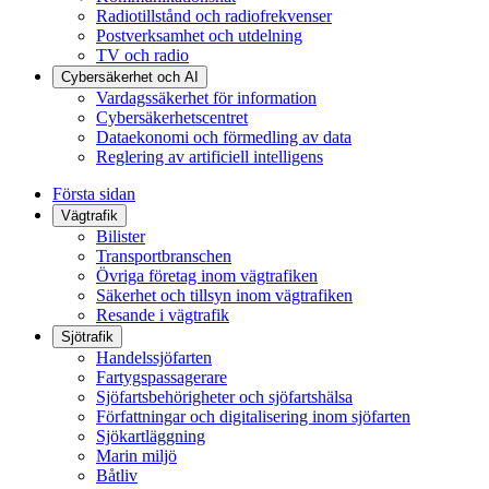
Radiotillstånd och radiofrekvenser
Postverksamhet och utdelning
TV och radio
Cybersäkerhet och AI
Vardagssäkerhet för information
Cybersäkerhetscentret
Dataekonomi och förmedling av data
Reglering av artificiell intelligens
Första sidan
Vägtrafik
Bilister
Transportbranschen
Övriga företag inom vägtrafiken
Säkerhet och tillsyn inom vägtrafiken
Resande i vägtrafik
Sjötrafik
Handelssjöfarten
Fartygspassagerare
Sjöfartsbehörigheter och sjöfartshälsa
Författningar och digitalisering inom sjöfarten
Sjökartläggning
Marin miljö
Båtliv