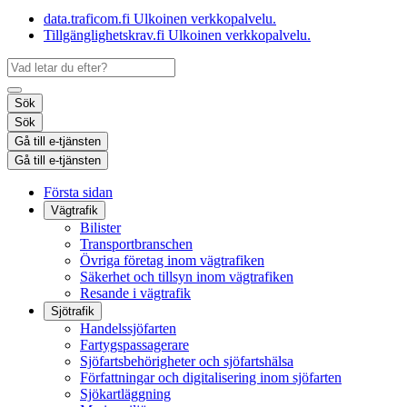
data.traficom.fi
Ulkoinen verkkopalvelu.
Tillgänglighetskrav.fi
Ulkoinen verkkopalvelu.
Sök
Sök
Gå till e-tjänsten
Gå till e-tjänsten
Första sidan
Vägtrafik
Bilister
Transportbranschen
Övriga företag inom vägtrafiken
Säkerhet och tillsyn inom vägtrafiken
Resande i vägtrafik
Sjötrafik
Handelssjöfarten
Fartygspassagerare
Sjöfartsbehörigheter och sjöfartshälsa
Författningar och digitalisering inom sjöfarten
Sjökartläggning