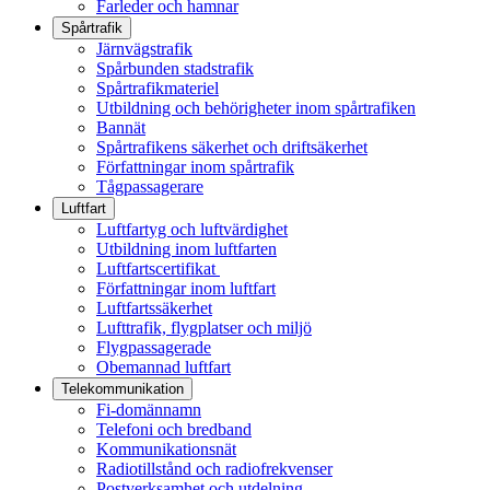
Farleder och hamnar
Spårtrafik
Järnvägstrafik
Spårbunden stadstrafik
Spårtrafikmateriel
Utbildning och behörigheter inom spårtrafiken
Bannät
Spårtrafikens säkerhet och driftsäkerhet
Författningar inom spårtrafik
Tågpassagerare
Luftfart
Luftfartyg och luftvärdighet
Utbildning inom luftfarten
Luftfartscertifikat
Författningar inom luftfart
Luftfartssäkerhet
Lufttrafik, flygplatser och miljö
Flygpassagerade
Obemannad luftfart
Telekommunikation
Fi-domännamn
Telefoni och bredband
Kommunikationsnät
Radiotillstånd och radiofrekvenser
Postverksamhet och utdelning