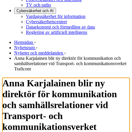
TV och radio
Cybersäkerhet och AI
Vardagssäkerhet för information
Cybersäkerhetscentret
Dataekonomi och förmedling av data
Reglering av artificiell intelligens
Hemsidan
›
Nyhetsrum
›
Nyheter och meddelanden
›
Anna Karjalainen blir ny direktör för kommunikation och
samhällsrelationer vid Transport- och kommunikationsverket
Traficom
Anna Karjalainen blir ny
direktör för kommunikation
och samhällsrelationer vid
Transport- och
kommunikationsverket