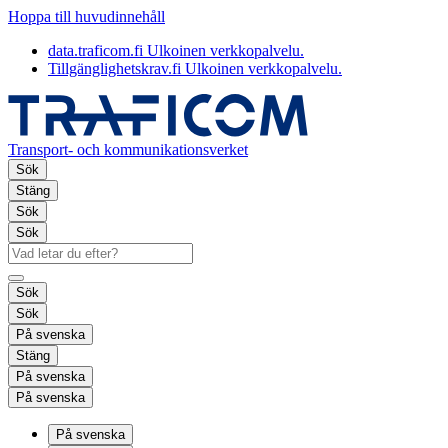
Hoppa till huvudinnehåll
data.traficom.fi
Ulkoinen verkkopalvelu.
Tillgänglighetskrav.fi
Ulkoinen verkkopalvelu.
Transport- och kommunikationsverket
Sök
Stäng
Sök
Sök
Sök
Sök
På svenska
Stäng
På svenska
På svenska
På svenska