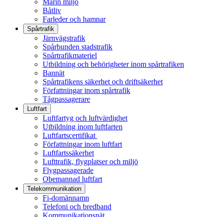
Marin miljö
Båtliv
Farleder och hamnar
Spårtrafik
Järnvägstrafik
Spårbunden stadstrafik
Spårtrafikmateriel
Utbildning och behörigheter inom spårtrafiken
Bannät
Spårtrafikens säkerhet och driftsäkerhet
Författningar inom spårtrafik
Tågpassagerare
Luftfart
Luftfartyg och luftvärdighet
Utbildning inom luftfarten
Luftfartscertifikat
Författningar inom luftfart
Luftfartssäkerhet
Lufttrafik, flygplatser och miljö
Flygpassagerade
Obemannad luftfart
Telekommunikation
Fi-domännamn
Telefoni och bredband
Kommunikationsnät