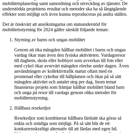
mobilitetsplanering samt samordning och utveckling av tjänster. De
understödda projektens resultat och metoder ska ha så långtgående
effekter som möjligt och även kunna reproduceras på andra ställen.
Det är önskvärt att ansökningarna om statsunderstöd för
mobilitetsstyrning för 2024 gäller särskilt följande teman:
Styrning av barns och ungas mobilitet
Genom att öka mängden hållbar mobilitet i barns och ungas
vardag ökar man även den fysiska aktiviteten. Vardagsresor
till daghem, skola eller hobbyer som avverkas till fots eller
med cykel ökar avsevärt mängden rörelse under dagen. Även
användningen av kollektivtrafik startar oftast med en
promenad eller cykeltur till hållplatsen och ökar på så sätt
mängden aktivitet och antalet steg per dag. Inom temat
finansieras projekt som främjar hållbar mobilitet bland barn
och unga på resor till vardags genom olika metoder för
mobilitetsstyrning.
Hållbara resekedjor
Resekedjor som kombinerar hållbara färdsätt ska göras så
enkla och smidiga som möjligt. På så sätt blir de ett
konkurrenskraftigt alternativ till att färdas med egen bil.