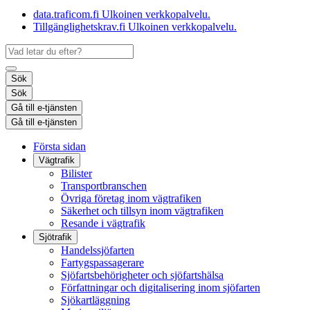
data.traficom.fi
Ulkoinen verkkopalvelu.
Tillgänglighetskrav.fi
Ulkoinen verkkopalvelu.
Sök
Sök
Gå till e-tjänsten
Gå till e-tjänsten
Första sidan
Vägtrafik
Bilister
Transportbranschen
Övriga företag inom vägtrafiken
Säkerhet och tillsyn inom vägtrafiken
Resande i vägtrafik
Sjötrafik
Handelssjöfarten
Fartygspassagerare
Sjöfartsbehörigheter och sjöfartshälsa
Författningar och digitalisering inom sjöfarten
Sjökartläggning