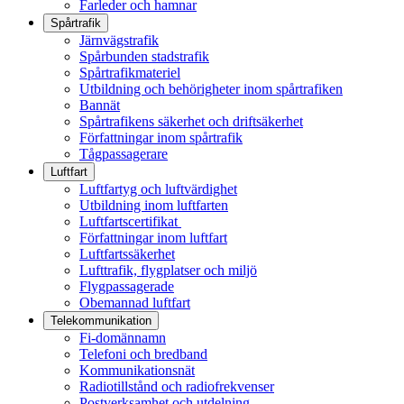
Farleder och hamnar
Spårtrafik
Järnvägstrafik
Spårbunden stadstrafik
Spårtrafikmateriel
Utbildning och behörigheter inom spårtrafiken
Bannät
Spårtrafikens säkerhet och driftsäkerhet
Författningar inom spårtrafik
Tågpassagerare
Luftfart
Luftfartyg och luftvärdighet
Utbildning inom luftfarten
Luftfartscertifikat
Författningar inom luftfart
Luftfartssäkerhet
Lufttrafik, flygplatser och miljö
Flygpassagerade
Obemannad luftfart
Telekommunikation
Fi-domännamn
Telefoni och bredband
Kommunikationsnät
Radiotillstånd och radiofrekvenser
Postverksamhet och utdelning