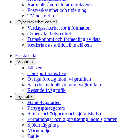
Radiotillstånd och radiofrekvenser
Postverksamhet och utdelning
TV och radio
Cybersäkerhet och AI
Vardagssäkerhet för information
Cybersäkerhetscentret
Dataekonomi och förmedling av data
Reglering av artificiell intelligens
Första sidan
Vägtrafik
Bilister
Transportbranschen
Övriga företag inom vägtrafiken
Säkerhet och tillsyn inom vägtrafiken
Resande i vägtrafik
Sjötrafik
Handelssjöfarten
Fartygspassagerare
Sjöfartsbehörigheter och sjöfartshälsa
Författningar och digitalisering inom sjöfarten
Sjökartläggning
Marin miljö
Båtliv