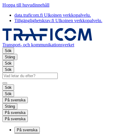
Hoppa till huvudinnehåll
data.traficom.fi
Ulkoinen verkkopalvelu.
Tillgänglighetskrav.fi
Ulkoinen verkkopalvelu.
Transport- och kommunikationsverket
Sök
Stäng
Sök
Sök
Sök
Sök
På svenska
Stäng
På svenska
På svenska
På svenska