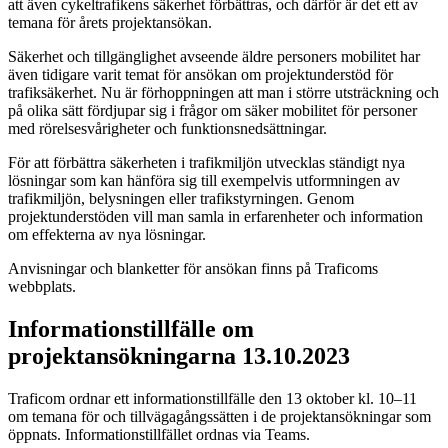
att även cykeltrafikens säkerhet förbättras, och därför är det ett av
temana för årets projektansökan.
Säkerhet och tillgänglighet avseende äldre personers mobilitet har
även tidigare varit temat för ansökan om projektunderstöd för
trafiksäkerhet. Nu är förhoppningen att man i större utsträckning och
på olika sätt fördjupar sig i frågor om säker mobilitet för personer
med rörelsesvårigheter och funktionsnedsättningar.
För att förbättra säkerheten i trafikmiljön utvecklas ständigt nya
lösningar som kan hänföra sig till exempelvis utformningen av
trafikmiljön, belysningen eller trafikstyrningen. Genom
projektunderstöden vill man samla in erfarenheter och information
om effekterna av nya lösningar.
Anvisningar och blanketter för ansökan finns på Traficoms
webbplats.
Informationstillfälle om
projektansökningarna 13.10.2023
Traficom ordnar ett informationstillfälle den 13 oktober kl. 10–11
om temana för och tillvägagångssätten i de projektansökningar som
öppnats. Informationstillfället ordnas via Teams.