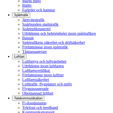
Marin miljö
Båtliv
Farleder och hamnar
Spårtrafik
Järnvägstrafik
Spårbunden stadstrafik
Spårtrafikmateriel
Utbildning och behörigheter inom spårtrafiken
Bannät
Spårtrafikens säkerhet och driftsäkerhet
Författningar inom spårtrafik
Tågpassagerare
Luftfart
Luftfartyg och luftvärdighet
Utbildning inom luftfarten
Luftfartscertifikat
Författningar inom luftfart
Luftfartssäkerhet
Lufttrafik, flygplatser och miljö
Flygpassagerade
Obemannad luftfart
Telekommunikation
Fi-domännamn
Telefoni och bredband
Kommunikationsnät