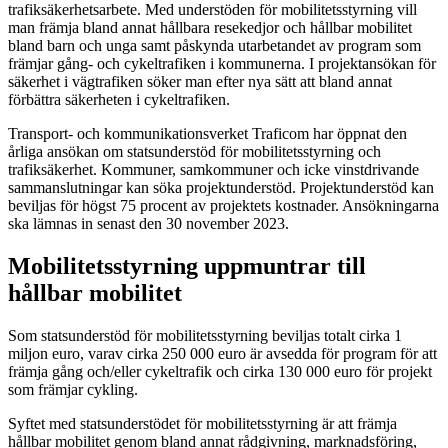
trafiksäkerhetsarbete. Med understöden för mobilitetsstyrning vill
man främja bland annat hållbara resekedjor och hållbar mobilitet
bland barn och unga samt påskynda utarbetandet av program som
främjar gång- och cykeltrafiken i kommunerna. I projektansökan för
säkerhet i vägtrafiken söker man efter nya sätt att bland annat
förbättra säkerheten i cykeltrafiken.
Transport- och kommunikationsverket Traficom har öppnat den
årliga ansökan om statsunderstöd för mobilitetsstyrning och
trafiksäkerhet. Kommuner, samkommuner och icke vinstdrivande
sammanslutningar kan söka projektunderstöd. Projektunderstöd kan
beviljas för högst 75 procent av projektets kostnader. Ansökningarna
ska lämnas in senast den 30 november 2023.
Mobilitetsstyrning uppmuntrar till
hållbar mobilitet
Som statsunderstöd för mobilitetsstyrning beviljas totalt cirka 1
miljon euro, varav cirka 250 000 euro är avsedda för program för att
främja gång och/eller cykeltrafik och cirka 130 000 euro för projekt
som främjar cykling.
Syftet med statsunderstödet för mobilitetsstyrning är att främja
hållbar mobilitet genom bland annat rådgivning, marknadsföring,