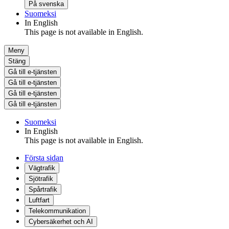
På svenska
Suomeksi
In English
This page is not available in English.
Meny
Stäng
Gå till e-tjänsten
Gå till e-tjänsten
Gå till e-tjänsten
Gå till e-tjänsten
Suomeksi
In English
This page is not available in English.
Första sidan
Vägtrafik
Sjötrafik
Spårtrafik
Luftfart
Telekommunikation
Cybersäkerhet och AI