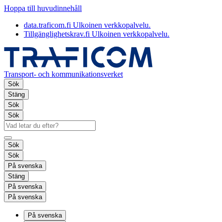
Hoppa till huvudinnehåll
data.traficom.fi
Ulkoinen verkkopalvelu.
Tillgänglighetskrav.fi
Ulkoinen verkkopalvelu.
Transport- och kommunikationsverket
Sök
Stäng
Sök
Sök
Sök
Sök
På svenska
Stäng
På svenska
På svenska
På svenska