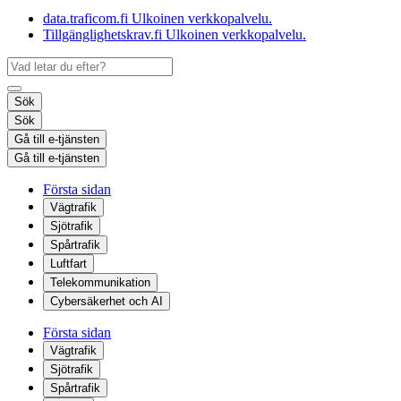
data.traficom.fi
Ulkoinen verkkopalvelu.
Tillgänglighetskrav.fi
Ulkoinen verkkopalvelu.
Sök
Sök
Gå till e-tjänsten
Gå till e-tjänsten
Första sidan
Vägtrafik
Sjötrafik
Spårtrafik
Luftfart
Telekommunikation
Cybersäkerhet och AI
Första sidan
Vägtrafik
Sjötrafik
Spårtrafik