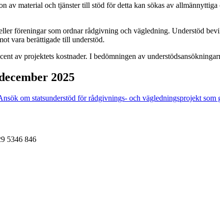
n av material och tjänster till stöd för detta kan sökas av allmännytt
eller föreningar som ordnar rådgivning och vägledning. Understöd bevilj
t vara berättigade till understöd.
ocent av projektets kostnader. I bedömningen av understödsansökningarna
 december 2025
Ansök om statsunderstöd för rådgivnings- och vägledningsprojekt som gä
029 5346 846