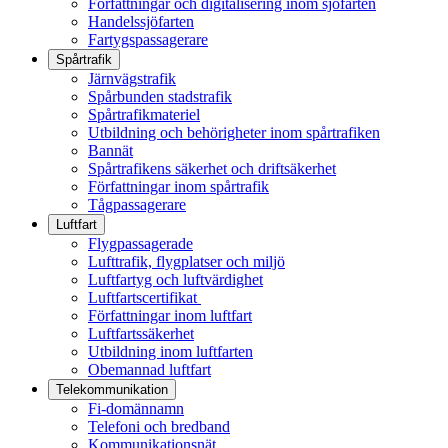
Författningar och digitalisering inom sjöfarten
Handelssjöfarten
Fartygspassagerare
Spårtrafik
Järnvägstrafik
Spårbunden stadstrafik
Spårtrafikmateriel
Utbildning och behörigheter inom spårtrafiken
Bannät
Spårtrafikens säkerhet och driftsäkerhet
Författningar inom spårtrafik
Tågpassagerare
Luftfart
Flygpassagerade
Lufttrafik, flygplatser och miljö
Luftfartyg och luftvärdighet
Luftfartscertifikat
Författningar inom luftfart
Luftfartssäkerhet
Utbildning inom luftfarten
Obemannad luftfart
Telekommunikation
Fi-domännamn
Telefoni och bredband
Kommunikationsnät