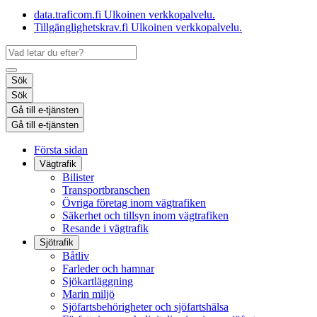
data.traficom.fi
Ulkoinen verkkopalvelu.
Tillgänglighetskrav.fi
Ulkoinen verkkopalvelu.
Sök
Sök
Gå till e-tjänsten
Gå till e-tjänsten
Första sidan
Vägtrafik
Bilister
Transportbranschen
Övriga företag inom vägtrafiken
Säkerhet och tillsyn inom vägtrafiken
Resande i vägtrafik
Sjötrafik
Båtliv
Farleder och hamnar
Sjökartläggning
Marin miljö
Sjöfartsbehörigheter och sjöfartshälsa