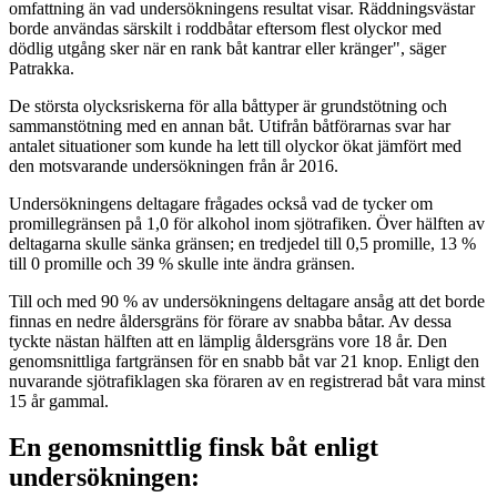
omfattning än vad undersökningens resultat visar. Räddningsvästar
borde användas särskilt i roddbåtar eftersom flest olyckor med
dödlig utgång sker när en rank båt kantrar eller kränger", säger
Patrakka.
De största olycksriskerna för alla båttyper är grundstötning och
sammanstötning med en annan båt. Utifrån båtförarnas svar har
antalet situationer som kunde ha lett till olyckor ökat jämfört med
den motsvarande undersökningen från år 2016.
Undersökningens deltagare frågades också vad de tycker om
promillegränsen på 1,0 för alkohol inom sjötrafiken. Över hälften av
deltagarna skulle sänka gränsen; en tredjedel till 0,5 promille, 13 %
till 0 promille och 39 % skulle inte ändra gränsen.
Till och med 90 % av undersökningens deltagare ansåg att det borde
finnas en nedre åldersgräns för förare av snabba båtar. Av dessa
tyckte nästan hälften att en lämplig åldersgräns vore 18 år. Den
genomsnittliga fartgränsen för en snabb båt var 21 knop. Enligt den
nuvarande sjötrafiklagen ska föraren av en registrerad båt vara minst
15 år gammal.
En genomsnittlig finsk båt enligt
undersökningen: