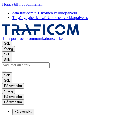
Hoppa till huvudinnehåll
data.traficom.fi
Ulkoinen verkkopalvelu.
Tillgänglighetskrav.fi
Ulkoinen verkkopalvelu.
Transport- och kommunikationsverket
Sök
Stäng
Sök
Sök
Sök
Sök
På svenska
Stäng
På svenska
På svenska
På svenska