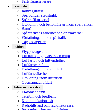
Fartygspassagerare
Spårtrafik
Järnvägstrafik
Spårbunden stadstrafik
Spårtrafikmateriel
Utbildning och behörigheter inom spårtrafiken
Bannät
Spårtrafikens säkerhet och driftsäkerhet
Författningar inom spårtrafik
Tågpassagerare
Luftfart
Flygpassagerade
Lufttrafik, flygplatser och miljö
Luftfartyg och luftvärdighet
Luftfartscertifikat
Författningar inom luftfart
Luftfartssäkerhet
Utbildning inom luftfarten
Obemannad luftfart
Telekommunikation
Fi-domännamn
Telefoni och bredband
Kommunikationsnät
Radiotillstånd och radiofrekvenser
Postverksamhet och utdelning