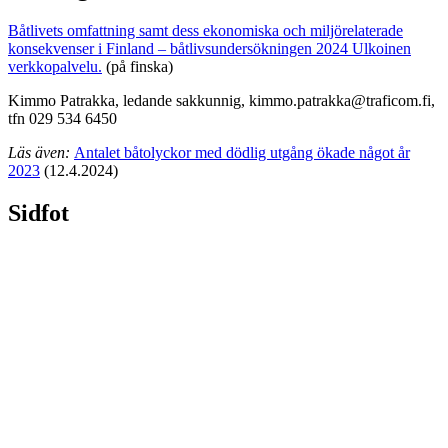
Båtlivets omfattning samt dess ekonomiska och miljörelaterade
konsekvenser i Finland – båtlivsundersökningen 2024
Ulkoinen
verkkopalvelu.
(på finska)
Kimmo Patrakka, ledande sakkunnig, kimmo.patrakka@traficom.fi,
tfn 029 534 6450
Läs även:
Antalet båtolyckor med dödlig utgång ökade något år
2023
(12.4.2024)
Sidfot