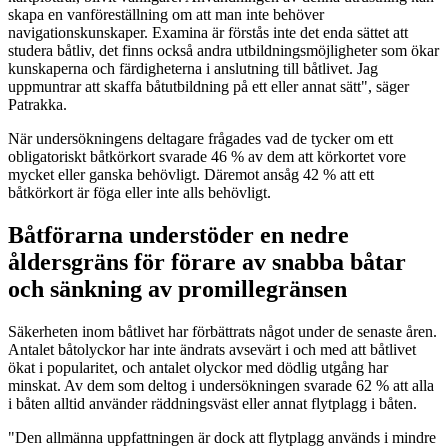
skapa en vanföreställning om att man inte behöver
navigationskunskaper. Examina är förstås inte det enda sättet att
studera båtliv, det finns också andra utbildningsmöjligheter som ökar
kunskaperna och färdigheterna i anslutning till båtlivet. Jag
uppmuntrar att skaffa båtutbildning på ett eller annat sätt", säger
Patrakka.
När undersökningens deltagare frågades vad de tycker om ett
obligatoriskt båtkörkort svarade 46 % av dem att körkortet vore
mycket eller ganska behövligt. Däremot ansåg 42 % att ett
båtkörkort är föga eller inte alls behövligt.
Båtförarna understöder en nedre
åldersgräns för förare av snabba båtar
och sänkning av promillegränsen
Säkerheten inom båtlivet har förbättrats något under de senaste åren.
Antalet båtolyckor har inte ändrats avsevärt i och med att båtlivet
ökat i popularitet, och antalet olyckor med dödlig utgång har
minskat. Av dem som deltog i undersökningen svarade 62 % att alla
i båten alltid använder räddningsväst eller annat flytplagg i båten.
"Den allmänna uppfattningen är dock att flytplagg används i mindre