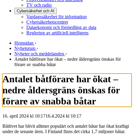
TV och radio
Cybersäkerhet och AI
Vardagssäkerhet för information
Cybersäkerhetscentret
Dataekonomi och förmedling av data
Reglering av artificiell intelligens
Hemsidan
›
Nyhetsrum
›
Nyheter och meddelanden
›
Antalet båtförare har ökat – nedre åldersgräns önskas för
förare av snabba båtar
Antalet båtförare har ökat –
nedre åldersgräns önskas för
förare av snabba båtar
16. april 2024 kl 10:17
16.4.2024
kl
10:17
Båtlivet har blivit alltmer populärt och antalet båtar har ökat kraftigt
under de senaste åren. I Finland finns det cirka 1,7 miljoner båtar.