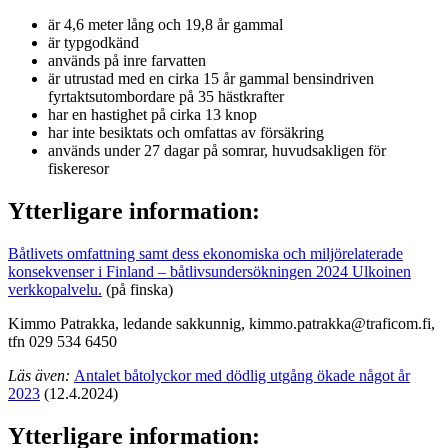
är 4,6 meter lång och 19,8 år gammal
är typgodkänd
används på inre farvatten
är utrustad med en cirka 15 år gammal bensindriven
fyrtaktsutombordare på 35 hästkrafter
har en hastighet på cirka 13 knop
har inte besiktats och omfattas av försäkring
används under 27 dagar på somrar, huvudsakligen för
fiskeresor
Ytterligare information:
Båtlivets omfattning samt dess ekonomiska och miljörelaterade
konsekvenser i Finland – båtlivsundersökningen 2024
Ulkoinen
verkkopalvelu.
(på finska)
Kimmo Patrakka, ledande sakkunnig, kimmo.patrakka@traficom.fi,
tfn 029 534 6450
Läs även:
Antalet båtolyckor med dödlig utgång ökade något år
2023
(12.4.2024)
Ytterligare information: