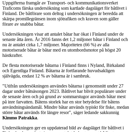
Uppgifterna framgår av Transport- och kommunikationsverket
Traficoms färska undersökning som kartlade dagsläget för båtlivet i
Finland. De båtförare som deltog i undersökningen är beredda att
skärpa promillegränsen inom sjötrafiken och kraven som gäller
förare av snabba båtar.
Undersökningen visar att antalet båtar har ökat i Finland under de
senaste åtta åren. År 2016 fanns det 1,2 miljoner båtar i Finland och
nu är antalet cirka 1,7 miljoner. Majoriteten (66 %) av alla
motoriserade båtar är båtar med en utombordsmotor på högst 20
hästkrafter.
De flesta motoriserade båtarna i Finland finns i Nyland, Birkaland
och Egentliga Finland. Båtarna är fortfarande huvudsakligen
självägda, endast 12 % av båtarna är i sambruk.
"Utifrån undersökningen användes båtarna i genomsnitt under 27
dagar under båtsäsongen 2023. Båtlivet har blivit populärare under
de senaste åren och på grund av sommarstugor används båtar mest
på inre farvatten. Båtens storlek har en stor betydelse för båtens
användningsändamål. Mindre båtar används typiskt för fiske, medan
större båtar används för längre resor", säger ledande sakkunnig
Kimmo Patrakka
.
Undersökningen ger en uppdaterad bild av dagsläget för båtlivet i