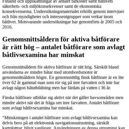
Finland och uppskattningar av antalet farkoster samt båtlivets
säkerhets- och miljökonsekvenser samt de ekonomiska
konsekvenserna. Undersökningsmaterialet erhölls genom intervjuer
och från myndigheter och intressentgrupper som verkar inom
båtlivet. Motsvarande undersökningar har genomförts år 2005 och
2016.
Genomsnittsåldern för aktiva båtförare
är rätt hög – antalet båtförare som avlagt
båtlivsexamina har minskat
Genomsnittsåldern för aktiva båtförare är rätt hög. Särskilt bland
användarna av mindre båtar med utombordsmotor är
genomsnittsåldern högre. En genomsnittlig finsk båtförare är en lite
över 62 år gammal man som rör sig på inre farvatten och inte har
avlagt någon båtutbildning men har färdats på vatten i 36 år.
Finska båtförare utbildar sig aktivt när det gäller havsområden men
mindre aktivt när det är fråga om inre farvatten. Antalet båtförare
som avlagt båtlivsexamina har minskat.
"Minskningen i antalet båtförare som avlagt båtlivsexamina kan
delvis bero på att elektronisk navigationsutrustning, särskilt
kartplottrar, blivit vanligare. Användningen av denna utrustning kan