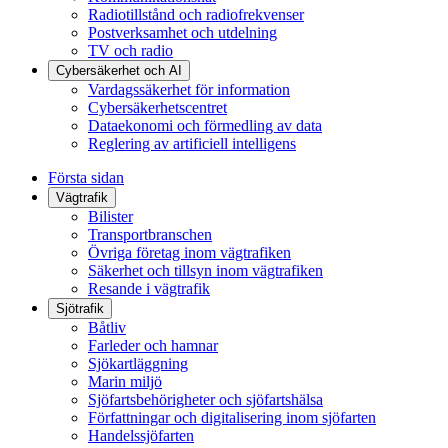
Radiotillstånd och radiofrekvenser
Postverksamhet och utdelning
TV och radio
Cybersäkerhet och AI
Vardagssäkerhet för information
Cybersäkerhetscentret
Dataekonomi och förmedling av data
Reglering av artificiell intelligens
Första sidan
Vägtrafik
Bilister
Transportbranschen
Övriga företag inom vägtrafiken
Säkerhet och tillsyn inom vägtrafiken
Resande i vägtrafik
Sjötrafik
Båtliv
Farleder och hamnar
Sjökartläggning
Marin miljö
Sjöfartsbehörigheter och sjöfartshälsa
Författningar och digitalisering inom sjöfarten
Handelssjöfarten