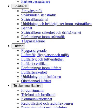
Fartygspassagerare
Spårtrafik
Järnvägstrafik
Spårbunden stadstrafik
Spårtrafikmateriel
Utbildning och behörigheter inom spårtrafiken
Bannät
Spårtrafikens säkerhet och driftsäkerhet
Författningar inom spårtrafik
Tågpassagerare
Luftfart
Flygpassagerade
Lufttrafik, flygplatser och miljö
Luftfartyg och luftvärdighet
Luftfartscertifikat
Författningar inom luftfart
Luftfartssäkerhet
Utbildning inom luftfarten
Obemannad luftfart
Telekommunikation
Fi-domännamn
Telefoni och bredband
Kommunikationsnät
Radiotillstånd och radiofrekvenser
Postverksamhet och utdelning