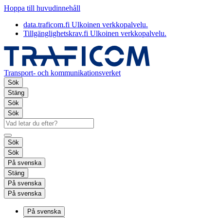
Hoppa till huvudinnehåll
data.traficom.fi
Ulkoinen verkkopalvelu.
Tillgänglighetskrav.fi
Ulkoinen verkkopalvelu.
Transport- och kommunikationsverket
Sök
Stäng
Sök
Sök
Sök
Sök
På svenska
Stäng
På svenska
På svenska
På svenska