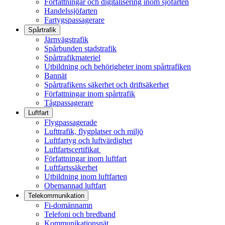
Författningar och digitalisering inom sjöfarten
Handelssjöfarten
Fartygspassagerare
Spårtrafik
Järnvägstrafik
Spårbunden stadstrafik
Spårtrafikmateriel
Utbildning och behörigheter inom spårtrafiken
Bannät
Spårtrafikens säkerhet och driftsäkerhet
Författningar inom spårtrafik
Tågpassagerare
Luftfart
Flygpassagerade
Lufttrafik, flygplatser och miljö
Luftfartyg och luftvärdighet
Luftfartscertifikat
Författningar inom luftfart
Luftfartssäkerhet
Utbildning inom luftfarten
Obemannad luftfart
Telekommunikation
Fi-domännamn
Telefoni och bredband
Kommunikationsnät