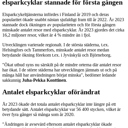
elsparkcyklar stannade för första gången
Elsparkcykeltjänsterna infördes i Finland år 2019 och deras
popularitet ökade snabbt nästan sjufaldigt fram till år 2022. År 2023
stannade dock ökningen av populariteten och för första gången
minskade antalet resor med elsparkcyklar. År 2023 gjordes det cirka
16,2 miljoner resor, vilket är 4 % mindre än i fjol.
Utvecklingen varierade regionalt. I de största städerna, t.ex.
Helsingfors och Tammerfors, minskade antalet resor medan
betydande ökning förekom t.ex. i Jyväskylä och Björneborg.
"Ökat utbud syns nu särskilt på de mindre orterna där antalet resor
har ökat. I de större städerna har utvecklingen jämnats ut och på
många håll har användningen börjat minska", bedömer ledande
sakkunnig
Juha-Pekka Konttinen
.
Antalet elsparkcyklar oförändrat
År 2023 ökade det totala antalet elsparkcyklar inte längre på ett
betydande sätt. Antalet elsparkcyklar var 56 400 stycken, vilket är
över fyra gånger så många som år 2020.
"Ändringen är avsevärd eftersom antalet elsparkcyklar ökade