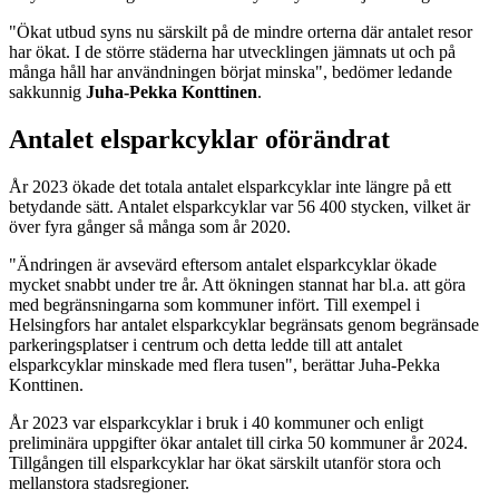
"Ökat utbud syns nu särskilt på de mindre orterna där antalet resor
har ökat. I de större städerna har utvecklingen jämnats ut och på
många håll har användningen börjat minska", bedömer ledande
sakkunnig
Juha-Pekka Konttinen
.
Antalet elsparkcyklar oförändrat
År 2023 ökade det totala antalet elsparkcyklar inte längre på ett
betydande sätt. Antalet elsparkcyklar var 56 400 stycken, vilket är
över fyra gånger så många som år 2020.
"Ändringen är avsevärd eftersom antalet elsparkcyklar ökade
mycket snabbt under tre år. Att ökningen stannat har bl.a. att göra
med begränsningarna som kommuner infört. Till exempel i
Helsingfors har antalet elsparkcyklar begränsats genom begränsade
parkeringsplatser i centrum och detta ledde till att antalet
elsparkcyklar minskade med flera tusen", berättar Juha-Pekka
Konttinen.
År 2023 var elsparkcyklar i bruk i 40 kommuner och enligt
preliminära uppgifter ökar antalet till cirka 50 kommuner år 2024.
Tillgången till elsparkcyklar har ökat särskilt utanför stora och
mellanstora stadsregioner.