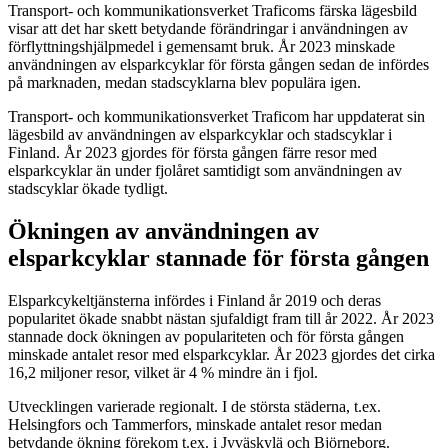
Transport- och kommunikationsverket Traficoms färska lägesbild
visar att det har skett betydande förändringar i användningen av
förflyttningshjälpmedel i gemensamt bruk. År 2023 minskade
användningen av elsparkcyklar för första gången sedan de infördes
på marknaden, medan stadscyklarna blev populära igen.
Transport- och kommunikationsverket Traficom har uppdaterat sin
lägesbild av användningen av elsparkcyklar och stadscyklar i
Finland. År 2023 gjordes för första gången färre resor med
elsparkcyklar än under fjolåret samtidigt som användningen av
stadscyklar ökade tydligt.
Ökningen av användningen av
elsparkcyklar stannade för första gången
Elsparkcykeltjänsterna infördes i Finland år 2019 och deras
popularitet ökade snabbt nästan sjufaldigt fram till år 2022. År 2023
stannade dock ökningen av populariteten och för första gången
minskade antalet resor med elsparkcyklar. År 2023 gjordes det cirka
16,2 miljoner resor, vilket är 4 % mindre än i fjol.
Utvecklingen varierade regionalt. I de största städerna, t.ex.
Helsingfors och Tammerfors, minskade antalet resor medan
betydande ökning förekom t.ex. i Jyväskylä och Björneborg.