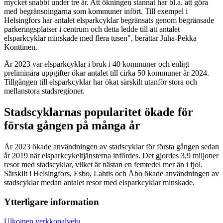
mycket snabbt under tre år. Att ökningen stannat har bl.a. att göra
med begränsningarna som kommuner infört. Till exempel i
Helsingfors har antalet elsparkcyklar begränsats genom begränsade
parkeringsplatser i centrum och detta ledde till att antalet
elsparkcyklar minskade med flera tusen", berättar Juha-Pekka
Konttinen.
År 2023 var elsparkcyklar i bruk i 40 kommuner och enligt
preliminära uppgifter ökar antalet till cirka 50 kommuner år 2024.
Tillgången till elsparkcyklar har ökat särskilt utanför stora och
mellanstora stadsregioner.
Stadscyklarnas popularitet ökade för
första gången på många år
År 2023 ökade användningen av stadscyklar för första gången sedan
år 2019 när elsparkcykeltjänsterna infördes. Det gjordes 3,9 miljoner
resor med stadscyklar, vilket är nästan en femtedel mer än i fjol.
Särskilt i Helsingfors, Esbo, Lahtis och Åbo ökade användningen av
stadscyklar medan antalet resor med elsparkcyklar minskade.
Ytterligare information
Ulkoinen verkkopalvelu.