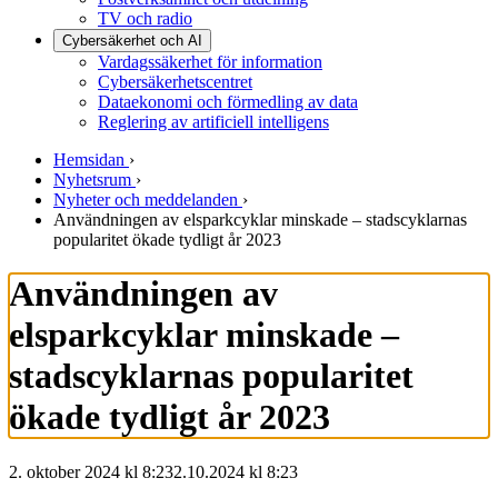
TV och radio
Cybersäkerhet och AI
Vardagssäkerhet för information
Cybersäkerhetscentret
Dataekonomi och förmedling av data
Reglering av artificiell intelligens
Hemsidan
›
Nyhetsrum
›
Nyheter och meddelanden
›
Användningen av elsparkcyklar minskade – stadscyklarnas
popularitet ökade tydligt år 2023
Användningen av
elsparkcyklar minskade –
stadscyklarnas popularitet
ökade tydligt år 2023
2. oktober 2024 kl 8:23
2.10.2024
kl
8:23