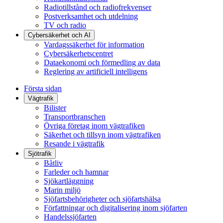
Radiotillstånd och radiofrekvenser
Postverksamhet och utdelning
TV och radio
Cybersäkerhet och AI
Vardagssäkerhet för information
Cybersäkerhetscentret
Dataekonomi och förmedling av data
Reglering av artificiell intelligens
Första sidan
Vägtrafik
Bilister
Transportbranschen
Övriga företag inom vägtrafiken
Säkerhet och tillsyn inom vägtrafiken
Resande i vägtrafik
Sjötrafik
Båtliv
Farleder och hamnar
Sjökartläggning
Marin miljö
Sjöfartsbehörigheter och sjöfartshälsa
Författningar och digitalisering inom sjöfarten
Handelssjöfarten