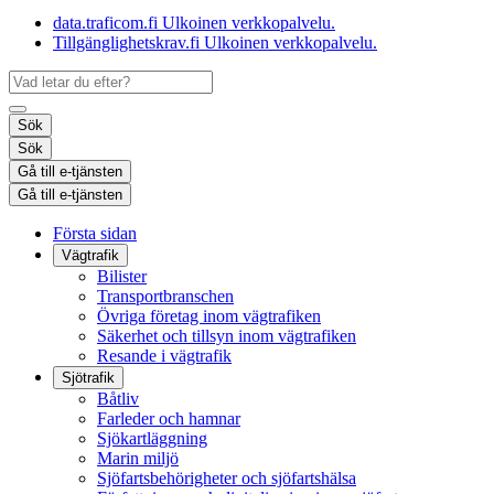
data.traficom.fi
Ulkoinen verkkopalvelu.
Tillgänglighetskrav.fi
Ulkoinen verkkopalvelu.
Sök
Sök
Gå till e-tjänsten
Gå till e-tjänsten
Första sidan
Vägtrafik
Bilister
Transportbranschen
Övriga företag inom vägtrafiken
Säkerhet och tillsyn inom vägtrafiken
Resande i vägtrafik
Sjötrafik
Båtliv
Farleder och hamnar
Sjökartläggning
Marin miljö
Sjöfartsbehörigheter och sjöfartshälsa