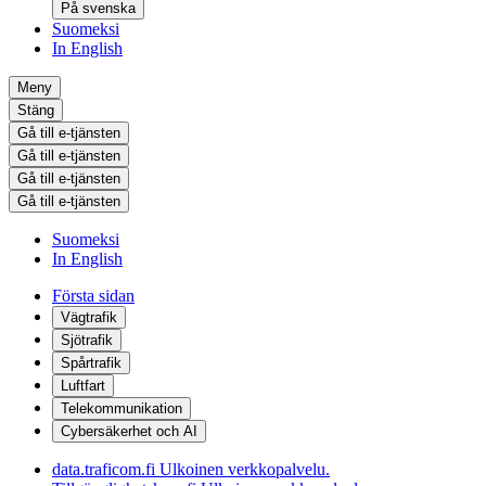
På svenska
Suomeksi
In English
Meny
Stäng
Gå till e-tjänsten
Gå till e-tjänsten
Gå till e-tjänsten
Gå till e-tjänsten
Suomeksi
In English
Första sidan
Vägtrafik
Sjötrafik
Spårtrafik
Luftfart
Telekommunikation
Cybersäkerhet och AI
data.traficom.fi
Ulkoinen verkkopalvelu.