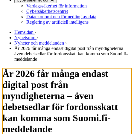
Cybersäkerhet och AI
Vardagssäkerhet för information
Cybersäkerhetscentret
Dataekonomi och förmedling av data
Reglering av artificiell intelligens
Hemsidan
›
Nyhetsrum
›
Nyheter och meddelanden
›
År 2026 får många endast digital post från myndigheterna –
även debetsedlar för fordonsskatt kan komma som Suomi.fi-
meddelande
År 2026 får många endast
digital post från
myndigheterna – även
debetsedlar för fordonsskatt
kan komma som Suomi.fi-
meddelande