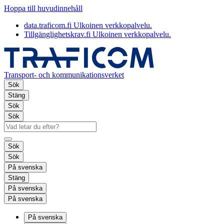
Hoppa till huvudinnehåll
data.traficom.fi
Ulkoinen verkkopalvelu.
Tillgänglighetskrav.fi
Ulkoinen verkkopalvelu.
Transport- och kommunikationsverket
Sök
Stäng
Sök
Sök
Sök
Sök
På svenska
Stäng
På svenska
På svenska
På svenska