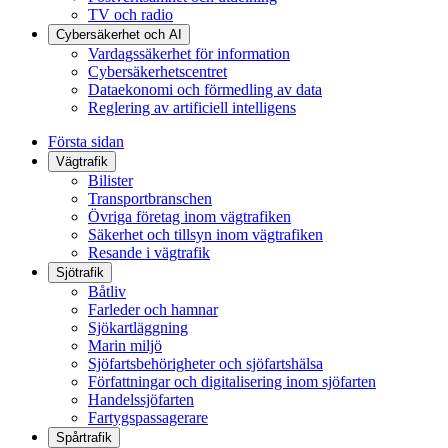
TV och radio
Cybersäkerhet och AI
Vardagssäkerhet för information
Cybersäkerhetscentret
Dataekonomi och förmedling av data
Reglering av artificiell intelligens
Första sidan
Vägtrafik
Bilister
Transportbranschen
Övriga företag inom vägtrafiken
Säkerhet och tillsyn inom vägtrafiken
Resande i vägtrafik
Sjötrafik
Båtliv
Farleder och hamnar
Sjökartläggning
Marin miljö
Sjöfartsbehörigheter och sjöfartshälsa
Författningar och digitalisering inom sjöfarten
Handelssjöfarten
Fartygspassagerare
Spårtrafik