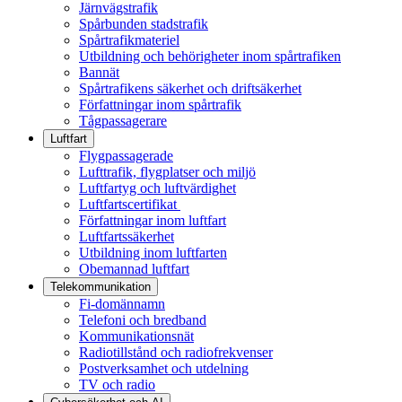
Järnvägstrafik
Spårbunden stadstrafik
Spårtrafikmateriel
Utbildning och behörigheter inom spårtrafiken
Bannät
Spårtrafikens säkerhet och driftsäkerhet
Författningar inom spårtrafik
Tågpassagerare
Luftfart
Flygpassagerade
Lufttrafik, flygplatser och miljö
Luftfartyg och luftvärdighet
Luftfartscertifikat
Författningar inom luftfart
Luftfartssäkerhet
Utbildning inom luftfarten
Obemannad luftfart
Telekommunikation
Fi-domännamn
Telefoni och bredband
Kommunikationsnät
Radiotillstånd och radiofrekvenser
Postverksamhet och utdelning
TV och radio