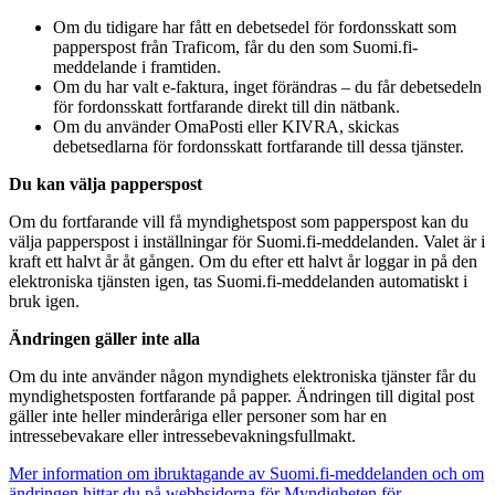
Om du tidigare har fått en debetsedel för fordonsskatt som
papperspost från Traficom, får du den som Suomi.fi-
meddelande i framtiden.
Om du har valt e-faktura, inget förändras – du får debetsedeln
för fordonsskatt fortfarande direkt till din nätbank.
Om du använder OmaPosti eller KIVRA, skickas
debetsedlarna för fordonsskatt fortfarande till dessa tjänster.
Du kan välja papperspost
Om du fortfarande vill få myndighetspost som papperspost kan du
välja papperspost i inställningar för Suomi.fi-meddelanden. Valet är i
kraft ett halvt år åt gången. Om du efter ett halvt år loggar in på den
elektroniska tjänsten igen, tas Suomi.fi-meddelanden automatiskt i
bruk igen.
Ändringen gäller inte alla
Om du inte använder någon myndighets elektroniska tjänster får du
myndighetsposten fortfarande på papper. Ändringen till digital post
gäller inte heller minderåriga eller personer som har en
intressebevakare eller intressebevakningsfullmakt.
Mer information om ibruktagande av Suomi.fi-meddelanden och om
ändringen hittar du på webbsidorna för Myndigheten för