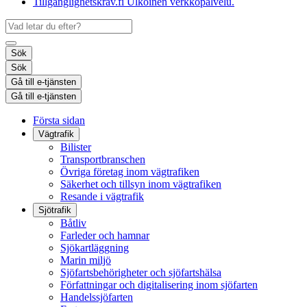
Tillgänglighetskrav.fi
Ulkoinen verkkopalvelu.
Sök
Sök
Gå till e-tjänsten
Gå till e-tjänsten
Första sidan
Vägtrafik
Bilister
Transportbranschen
Övriga företag inom vägtrafiken
Säkerhet och tillsyn inom vägtrafiken
Resande i vägtrafik
Sjötrafik
Båtliv
Farleder och hamnar
Sjökartläggning
Marin miljö
Sjöfartsbehörigheter och sjöfartshälsa
Författningar och digitalisering inom sjöfarten
Handelssjöfarten