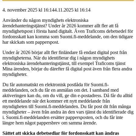
4. november 2025 kl 16:14
4.11.2025
kl
16:14
Använder du någon myndighets elektroniska
ärendehanteringstjänst? Under år 2026 kommer allt fler att få
myndighetspost i första hand digitalt. Även Traficoms debetsedel för
fordonsskatt kan komma som Suomi.fi-meddelande, om den tidigare
har skickats som papperspost.
Under år 2026 börjar allt fler finländare få endast digital post från
myndigheterna. När du identifierar dig i någon myndighets
elektroniska ärendehanteringstjänst, till exempel Traficoms tjänst
Mina ärenden, börjar du därefter få digital post även från flera andra
myndigheter.
Du får automatiskt en elektronisk postlåda för Suomi.fi-
meddelanden, och du får en anmälan om det. I samband med
aktiveringen kan du, om du vill, ge din e-postadress. Då får du alltid
ett meddelande när det kommer ett nytt meddelande från
myndigheten till Suomi.fi-meddelanden. Du får post dit från många
myndigheter – även från andra än den vars tjänst du identifierade dig
i. Suomi.fi-meddelanden ersätter pappersposten, och du får inte
längre hem något pappersbrev om samma ärende.
Sättet att skicka debetsedlar för fordonsskatt kan ändras