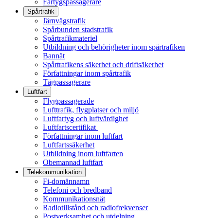
Fartygspassagerare
Spårtrafik
Järnvägstrafik
Spårbunden stadstrafik
Spårtrafikmateriel
Utbildning och behörigheter inom spårtrafiken
Bannät
Spårtrafikens säkerhet och driftsäkerhet
Författningar inom spårtrafik
Tågpassagerare
Luftfart
Flygpassagerade
Lufttrafik, flygplatser och miljö
Luftfartyg och luftvärdighet
Luftfartscertifikat
Författningar inom luftfart
Luftfartssäkerhet
Utbildning inom luftfarten
Obemannad luftfart
Telekommunikation
Fi-domännamn
Telefoni och bredband
Kommunikationsnät
Radiotillstånd och radiofrekvenser
Postverksamhet och utdelning