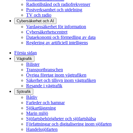
Radiotillstånd och radiofrekvenser
Postverksamhet och utdelning
TV och radio
Cybersäkerhet och AI
Vardagssäkerhet för information
Cybersäkerhetscentret
Dataekonomi och förmedling av data
Reglering av artificiell intelligens
Första sidan
Vägtrafik
Bilister
Transportbranschen
Övriga företag inom vägtrafiken
Säkerhet och tillsyn inom vägtrafiken
Resande i vägtrafik
Sjötrafik
Båtliv
Farleder och hamnar
Sjökartläggning
Marin miljö
Sjöfartsbehörigheter och sjöfartshälsa
Författningar och digitalisering inom sjöfarten
Handelssjöfarten