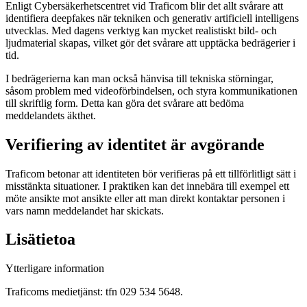
Enligt Cybersäkerhetscentret vid Traficom blir det allt svårare att
identifiera deepfakes när tekniken och generativ artificiell intelligens
utvecklas. Med dagens verktyg kan mycket realistiskt bild- och
ljudmaterial skapas, vilket gör det svårare att upptäcka bedrägerier i
tid.
I bedrägerierna kan man också hänvisa till tekniska störningar,
såsom problem med videoförbindelsen, och styra kommunikationen
till skriftlig form. Detta kan göra det svårare att bedöma
meddelandets äkthet.
Verifiering av identitet är avgörande
Traficom betonar att identiteten bör verifieras på ett tillförlitligt sätt i
misstänkta situationer. I praktiken kan det innebära till exempel ett
möte ansikte mot ansikte eller att man direkt kontaktar personen i
vars namn meddelandet har skickats.
Lisätietoa
Ytterligare information
Traficoms medietjänst: tfn 029 534 5648.