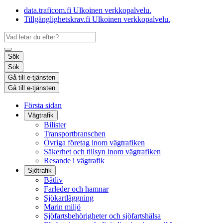
data.traficom.fi
Ulkoinen verkkopalvelu.
Tillgänglighetskrav.fi
Ulkoinen verkkopalvelu.
Sök
Sök
Gå till e-tjänsten
Gå till e-tjänsten
Första sidan
Vägtrafik
Bilister
Transportbranschen
Övriga företag inom vägtrafiken
Säkerhet och tillsyn inom vägtrafiken
Resande i vägtrafik
Sjötrafik
Båtliv
Farleder och hamnar
Sjökartläggning
Marin miljö
Sjöfartsbehörigheter och sjöfartshälsa