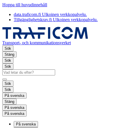
Hoppa till huvudinnehåll
data.traficom.fi
Ulkoinen verkkopalvelu.
Tillgänglighetskrav.fi
Ulkoinen verkkopalvelu.
Transport- och kommunikationsverket
Sök
Stäng
Sök
Sök
Sök
Sök
På svenska
Stäng
På svenska
På svenska
På svenska