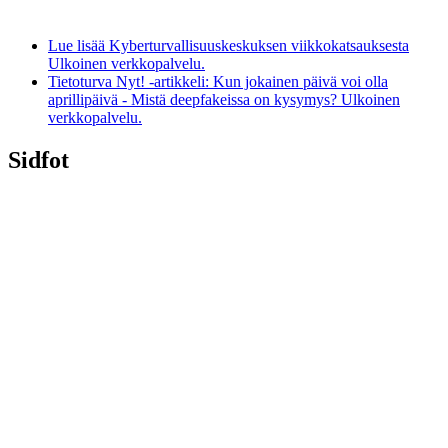
Lue lisää Kyberturvallisuuskeskuksen viikkokatsauksesta
Ulkoinen verkkopalvelu.
Tietoturva Nyt! -artikkeli: Kun jokainen päivä voi olla
aprillipäivä - Mistä deepfakeissa on kysymys?
Ulkoinen
verkkopalvelu.
Sidfot