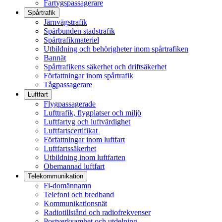
Fartygspassagerare
Spårtrafik
Järnvägstrafik
Spårbunden stadstrafik
Spårtrafikmateriel
Utbildning och behörigheter inom spårtrafiken
Bannät
Spårtrafikens säkerhet och driftsäkerhet
Författningar inom spårtrafik
Tågpassagerare
Luftfart
Flygpassagerade
Lufttrafik, flygplatser och miljö
Luftfartyg och luftvärdighet
Luftfartscertifikat
Författningar inom luftfart
Luftfartssäkerhet
Utbildning inom luftfarten
Obemannad luftfart
Telekommunikation
Fi-domännamn
Telefoni och bredband
Kommunikationsnät
Radiotillstånd och radiofrekvenser
Postverksamhet och utdelning