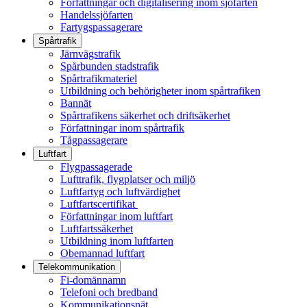
Författningar och digitalisering inom sjöfarten
Handelssjöfarten
Fartygspassagerare
Spårtrafik
Järnvägstrafik
Spårbunden stadstrafik
Spårtrafikmateriel
Utbildning och behörigheter inom spårtrafiken
Bannät
Spårtrafikens säkerhet och driftsäkerhet
Författningar inom spårtrafik
Tågpassagerare
Luftfart
Flygpassagerade
Lufttrafik, flygplatser och miljö
Luftfartyg och luftvärdighet
Luftfartscertifikat
Författningar inom luftfart
Luftfartssäkerhet
Utbildning inom luftfarten
Obemannad luftfart
Telekommunikation
Fi-domännamn
Telefoni och bredband
Kommunikationsnät