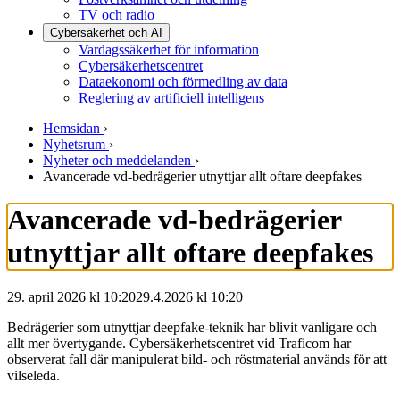
TV och radio
Cybersäkerhet och AI
Vardagssäkerhet för information
Cybersäkerhetscentret
Dataekonomi och förmedling av data
Reglering av artificiell intelligens
Hemsidan
›
Nyhetsrum
›
Nyheter och meddelanden
›
Avancerade vd-bedrägerier utnyttjar allt oftare deepfakes
Avancerade vd-bedrägerier
utnyttjar allt oftare deepfakes
29. april 2026 kl 10:20
29.4.2026
kl
10:20
Bedrägerier som utnyttjar deepfake-teknik har blivit vanligare och
allt mer övertygande. Cybersäkerhetscentret vid Traficom har
observerat fall där manipulerat bild- och röstmaterial används för att
vilseleda.