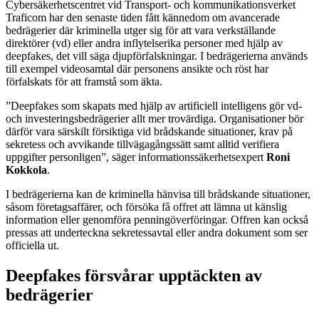
Cybersäkerhetscentret vid Transport- och kommunikationsverket
Traficom har den senaste tiden fått kännedom om avancerade
bedrägerier där kriminella utger sig för att vara verkställande
direktörer (vd) eller andra inflytelserika personer med hjälp av
deepfakes, det vill säga djupförfalskningar. I bedrägerierna används
till exempel videosamtal där personens ansikte och röst har
förfalskats för att framstå som äkta.
”Deepfakes som skapats med hjälp av artificiell intelligens gör vd-
och investeringsbedrägerier allt mer trovärdiga. Organisationer bör
därför vara särskilt försiktiga vid brådskande situationer, krav på
sekretess och avvikande tillvägagångssätt samt alltid verifiera
uppgifter personligen”, säger informationssäkerhetsexpert
Roni
Kokkola
.
I bedrägerierna kan de kriminella hänvisa till brådskande situationer,
såsom företagsaffärer, och försöka få offret att lämna ut känslig
information eller genomföra penningöverföringar. Offren kan också
pressas att underteckna sekretessavtal eller andra dokument som ser
officiella ut.
Deepfakes försvårar upptäckten av
bedrägerier