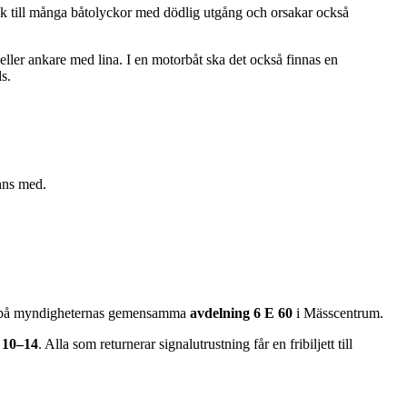
ak till många båtolyckor med dödlig utgång och orsakar också
eller ankare med lina. I en motorbåt ska det också finnas en
s.
inns med.
 på myndigheternas gemensamma
avdelning 6 E 60
i Mässcentrum.
. 10–14
. Alla som returnerar signalutrustning får en fribiljett till