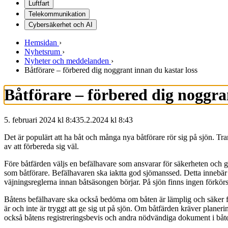
Luftfart
Telekommunikation
Cybersäkerhet och AI
Hemsidan
›
Nyhetsrum
›
Nyheter och meddelanden
›
Båtförare – förbered dig noggrant innan du kastar loss
Båtförare – förbered dig noggra
5. februari 2024 kl 8:43
5.2.2024
kl
8:43
Det är populärt att ha båt och många nya båtförare rör sig på sjön. 
av att förbereda sig väl.
Före båtfärden väljs en befälhavare som ansvarar för säkerheten och ger
som båtförare. Befälhavaren ska iaktta god sjömanssed. Detta innebär fra
väjningsreglerna innan båtsäsongen börjar. På sjön finns ingen förkörsr
Båtens befälhavare ska också bedöma om båten är lämplig och säker fö
är och inte är tryggt att ge sig ut på sjön. Om båtfärden kräver plane
också båtens registreringsbevis och andra nödvändiga dokument i båt