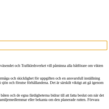
väsendet och Trafikledsverket vill påminna alla båtförare om vikten
örmåga och skicklighet för uppgiften och en ansvarsfull inställning
 sjön och förutse förhållandena. Det är särskilt viktigt att gå igenom
n och de egna färdigheterna bidrar till att fatta beslut om när det
na familjemedlemmar eller bekanta om den planerade rutten. Förvara