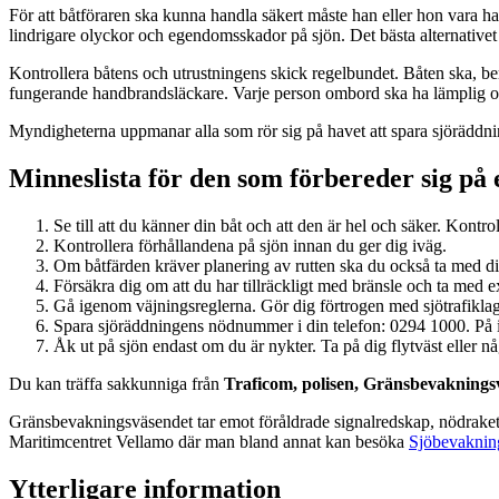
För att båtföraren ska kunna handla säkert måste han eller hon vara 
lindrigare olyckor och egendomsskador på sjön. Det bästa alternativet ä
Kontrollera båtens och utrustningens skick regelbundet. Båten ska, ber
fungerande handbrandsläckare. Varje person ombord ska ha lämplig och 
Myndigheterna uppmanar alla som rör sig på havet att spara sjöräddn
Minneslista för den som förbereder sig på 
Se till att du känner din båt och att den är hel och säker. Kontro
Kontrollera förhållandena på sjön innan du ger dig iväg.
Om båtfärden kräver planering av rutten ska du också ta med di
Försäkra dig om att du har tillräckligt med bränsle och ta med e
Gå igenom väjningsreglerna. Gör dig förtrogen med sjötrafiklag
Spara sjöräddningens nödnummer i din telefon: 0294 1000. På 
Åk ut på sjön endast om du är nykter. Ta på dig flytväst eller nå
Du kan träffa sakkunniga från
Traficom, polisen, Gränsbevaknings
Gränsbevakningsväsendet tar emot föråldrade signalredskap, nödraket
Maritimcentret Vellamo där man bland annat kan besöka
Sjöbevaknin
Ytterligare information