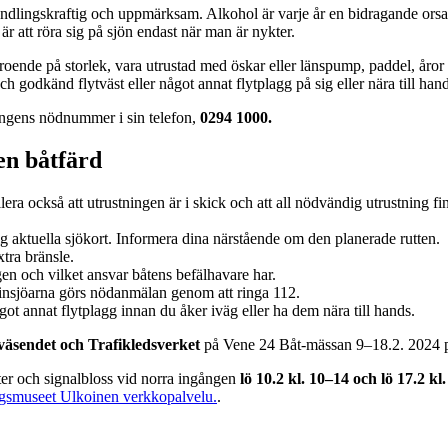
handlingskraftig och uppmärksam. Alkohol är varje år en bidragande ors
r att röra sig på sjön endast när man är nykter.
oende på storlek, vara utrustad med öskar eller länspump, paddel, åror 
godkänd flytväst eller något annat flytplagg på sig eller nära till hand
ingens nödnummer i sin telefon,
0294 1000.
en båtfärd
llera också att utrustningen är i skick och att all nödvändig utrustning f
g aktuella sjökort. Informera dina närstående om den planerade rutten.
xtra bränsle.
en och vilket ansvar båtens befälhavare har.
insjöarna görs nödanmälan genom att ringa 112.
got annat flytplagg innan du åker iväg eller ha dem nära till hands.
väsendet och Trafikledsverket
på Vene 24 Båt-mässan 9–18.2. 2024
er och signalbloss vid norra ingången
lö 10.2 kl. 10–14 och lö 17.2 kl
gsmuseet
Ulkoinen verkkopalvelu.
.