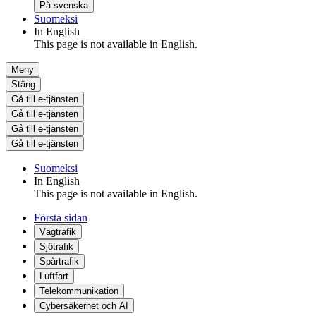
På svenska
Suomeksi
In English
This page is not available in English.
Meny
Stäng
Gå till e-tjänsten
Gå till e-tjänsten
Gå till e-tjänsten
Gå till e-tjänsten
Suomeksi
In English
This page is not available in English.
Första sidan
Vägtrafik
Sjötrafik
Spårtrafik
Luftfart
Telekommunikation
Cybersäkerhet och AI