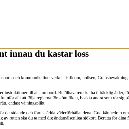
nt innan du kastar loss
Transport- och kommunikationsverket Traficom, polisen, Gränsbevaknings
 instruktioner till alla ombord. Befälhavaren ska ha tillräcklig ålder, f
mför allt att följa reglerna för sjötrafiken, beakta andra som rör sig på
ätt, endast väjningsplikt.
r de rådande och förutspådda väderförhållandena. God kännedom om båte
ring av rutten ska du ta med dig ändamålsenliga sjökort. Berätta för di
en.