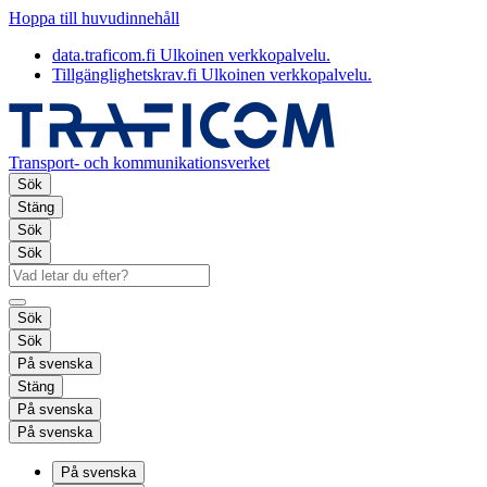
Hoppa till huvudinnehåll
data.traficom.fi
Ulkoinen verkkopalvelu.
Tillgänglighetskrav.fi
Ulkoinen verkkopalvelu.
Transport- och kommunikationsverket
Sök
Stäng
Sök
Sök
Sök
Sök
På svenska
Stäng
På svenska
På svenska
På svenska