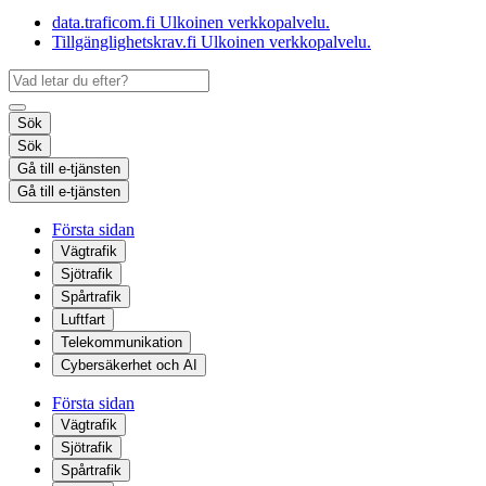
data.traficom.fi
Ulkoinen verkkopalvelu.
Tillgänglighetskrav.fi
Ulkoinen verkkopalvelu.
Sök
Sök
Gå till e-tjänsten
Gå till e-tjänsten
Första sidan
Vägtrafik
Sjötrafik
Spårtrafik
Luftfart
Telekommunikation
Cybersäkerhet och AI
Första sidan
Vägtrafik
Sjötrafik
Spårtrafik