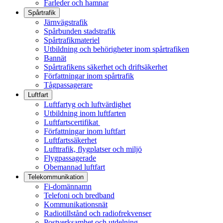
Farleder och hamnar
Spårtrafik
Järnvägstrafik
Spårbunden stadstrafik
Spårtrafikmateriel
Utbildning och behörigheter inom spårtrafiken
Bannät
Spårtrafikens säkerhet och driftsäkerhet
Författningar inom spårtrafik
Tågpassagerare
Luftfart
Luftfartyg och luftvärdighet
Utbildning inom luftfarten
Luftfartscertifikat
Författningar inom luftfart
Luftfartssäkerhet
Lufttrafik, flygplatser och miljö
Flygpassagerade
Obemannad luftfart
Telekommunikation
Fi-domännamn
Telefoni och bredband
Kommunikationsnät
Radiotillstånd och radiofrekvenser
Postverksamhet och utdelning