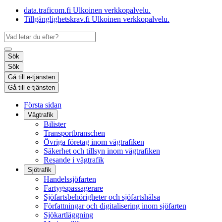
data.traficom.fi
Ulkoinen verkkopalvelu.
Tillgänglighetskrav.fi
Ulkoinen verkkopalvelu.
Sök
Sök
Gå till e-tjänsten
Gå till e-tjänsten
Första sidan
Vägtrafik
Bilister
Transportbranschen
Övriga företag inom vägtrafiken
Säkerhet och tillsyn inom vägtrafiken
Resande i vägtrafik
Sjötrafik
Handelssjöfarten
Fartygspassagerare
Sjöfartsbehörigheter och sjöfartshälsa
Författningar och digitalisering inom sjöfarten
Sjökartläggning