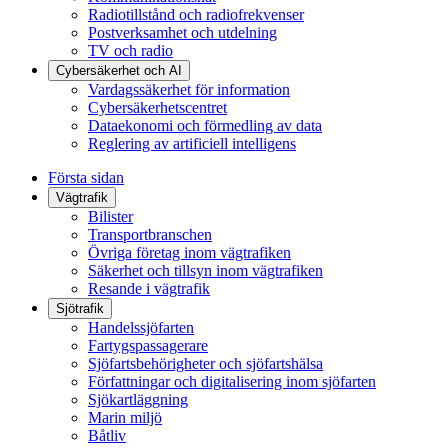
Radiotillstånd och radiofrekvenser
Postverksamhet och utdelning
TV och radio
Cybersäkerhet och AI
Vardagssäkerhet för information
Cybersäkerhetscentret
Dataekonomi och förmedling av data
Reglering av artificiell intelligens
Första sidan
Vägtrafik
Bilister
Transportbranschen
Övriga företag inom vägtrafiken
Säkerhet och tillsyn inom vägtrafiken
Resande i vägtrafik
Sjötrafik
Handelssjöfarten
Fartygspassagerare
Sjöfartsbehörigheter och sjöfartshälsa
Författningar och digitalisering inom sjöfarten
Sjökartläggning
Marin miljö
Båtliv