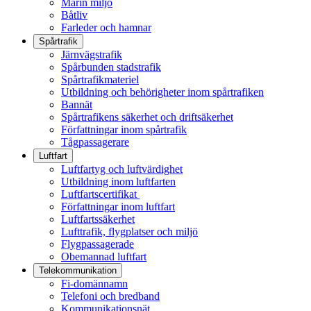
Marin miljö
Båtliv
Farleder och hamnar
Spårtrafik
Järnvägstrafik
Spårbunden stadstrafik
Spårtrafikmateriel
Utbildning och behörigheter inom spårtrafiken
Bannät
Spårtrafikens säkerhet och driftsäkerhet
Författningar inom spårtrafik
Tågpassagerare
Luftfart
Luftfartyg och luftvärdighet
Utbildning inom luftfarten
Luftfartscertifikat
Författningar inom luftfart
Luftfartssäkerhet
Lufttrafik, flygplatser och miljö
Flygpassagerade
Obemannad luftfart
Telekommunikation
Fi-domännamn
Telefoni och bredband
Kommunikationsnät