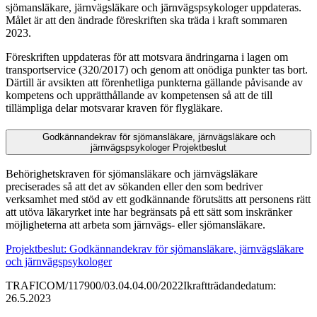
sjömansläkare, järnvägsläkare och järnvägspsykologer uppdateras.
Målet är att den ändrade föreskriften ska träda i kraft sommaren
2023.
Föreskriften uppdateras för att motsvara ändringarna i lagen om
transportservice (320/2017) och genom att onödiga punkter tas bort.
Därtill är avsikten att förenhetliga punkterna gällande påvisande av
kompetens och upprätthållande av kompetensen så att de till
tillämpliga delar motsvarar kraven för flygläkare.
Godkännandekrav för sjömansläkare, järnvägsläkare och
järnvägspsykologer
Projektbeslut
Behörighetskraven för sjömansläkare och järnvägsläkare
preciserades så att det av sökanden eller den som bedriver
verksamhet med stöd av ett godkännande förutsätts att personens rätt
att utöva läkaryrket inte har begränsats på ett sätt som inskränker
möjligheterna att arbeta som järnvägs- eller sjömansläkare.
Projektbeslut: Godkännandekrav för sjömansläkare, järnvägsläkare
och järnvägspsykologer
TRAFICOM/117900/03.04.04.00/2022
Ikraftträdandedatum:
26.5.2023