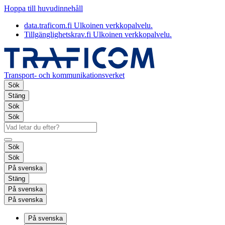
Hoppa till huvudinnehåll
data.traficom.fi
Ulkoinen verkkopalvelu.
Tillgänglighetskrav.fi
Ulkoinen verkkopalvelu.
Transport- och kommunikationsverket
Sök
Stäng
Sök
Sök
Sök
Sök
På svenska
Stäng
På svenska
På svenska
På svenska