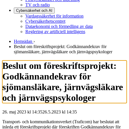
TV och radio
Cybersäkerhet och AI
Vardagssäkerhet för information
Cybersäkerhetscentret
Dataekonomi och förmedling av data
Reglering av artificiell intelligens
Hemsidan
›
Beslut om föreskriftsprojekt: Godkännandekrav för
sjömansläkare, järnvägsläkare och järnvägspsykologer
Beslut om föreskriftsprojekt:
Godkännandekrav för
sjömansläkare, järnvägsläkare
och järnvägspsykologer
26. maj 2023 kl 14:35
26.5.2023
kl
14:35
Transport- och kommunikationsverket (Traficom) har beslutat att
inleda ett föreskriftsprojekt där föreskriften Godkännandekrav för