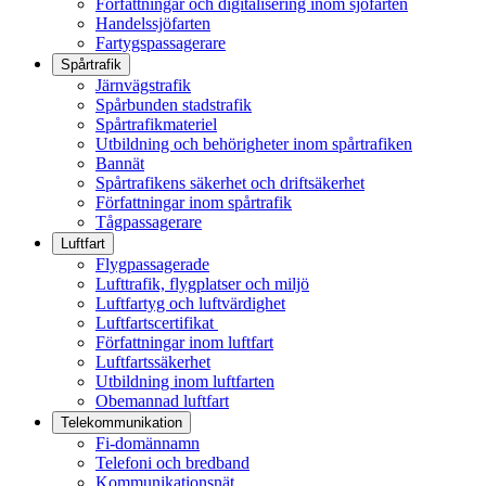
Författningar och digitalisering inom sjöfarten
Handelssjöfarten
Fartygspassagerare
Spårtrafik
Järnvägstrafik
Spårbunden stadstrafik
Spårtrafikmateriel
Utbildning och behörigheter inom spårtrafiken
Bannät
Spårtrafikens säkerhet och driftsäkerhet
Författningar inom spårtrafik
Tågpassagerare
Luftfart
Flygpassagerade
Lufttrafik, flygplatser och miljö
Luftfartyg och luftvärdighet
Luftfartscertifikat
Författningar inom luftfart
Luftfartssäkerhet
Utbildning inom luftfarten
Obemannad luftfart
Telekommunikation
Fi-domännamn
Telefoni och bredband
Kommunikationsnät