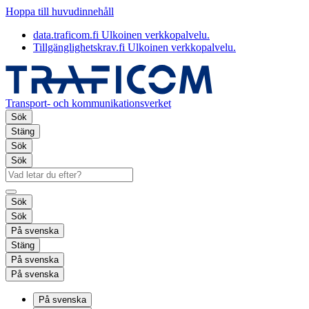
Hoppa till huvudinnehåll
data.traficom.fi
Ulkoinen verkkopalvelu.
Tillgänglighetskrav.fi
Ulkoinen verkkopalvelu.
Transport- och kommunikationsverket
Sök
Stäng
Sök
Sök
Sök
Sök
På svenska
Stäng
På svenska
På svenska
På svenska