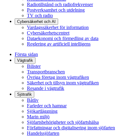
Radiotillstånd och radiofrekvenser
Postverksamhet och utdelning
TV och radio
Cybersäkerhet och AI
Vardagssäkerhet för information
Cybersäkerhetscentret
Dataekonomi och förmedling av data
Reglering av artificiell intelligens
Första sidan
Vägtrafik
Bilister
Transportbranschen
Övriga företag inom vägtrafiken
Säkerhet och tillsyn inom vägtrafiken
Resande i vägtrafik
Sjötrafik
Båtliv
Farleder och hamnar
Sjökartläggning
Marin miljö
Sjöfartsbehörigheter och sjöfartshälsa
Författningar och digitalisering inom sjöfarten
Handelssjöfarten