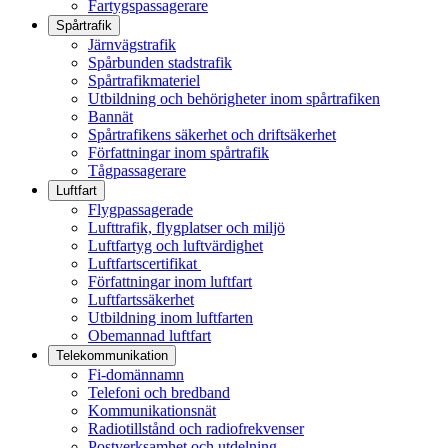
Fartygspassagerare
Spårtrafik
Järnvägstrafik
Spårbunden stadstrafik
Spårtrafikmateriel
Utbildning och behörigheter inom spårtrafiken
Bannät
Spårtrafikens säkerhet och driftsäkerhet
Författningar inom spårtrafik
Tågpassagerare
Luftfart
Flygpassagerade
Lufttrafik, flygplatser och miljö
Luftfartyg och luftvärdighet
Luftfartscertifikat
Författningar inom luftfart
Luftfartssäkerhet
Utbildning inom luftfarten
Obemannad luftfart
Telekommunikation
Fi-domännamn
Telefoni och bredband
Kommunikationsnät
Radiotillstånd och radiofrekvenser
Postverksamhet och utdelning