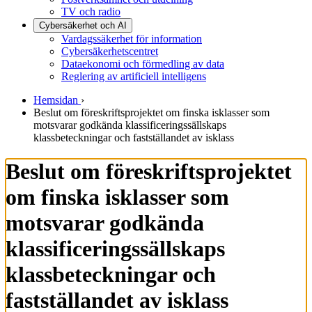
TV och radio
Cybersäkerhet och AI
Vardagssäkerhet för information
Cybersäkerhetscentret
Dataekonomi och förmedling av data
Reglering av artificiell intelligens
Hemsidan
›
Beslut om föreskriftsprojektet om finska isklasser som
motsvarar godkända klassificeringssällskaps
klassbeteckningar och fastställandet av isklass
Beslut om föreskriftsprojektet
om finska isklasser som
motsvarar godkända
klassificeringssällskaps
klassbeteckningar och
fastställandet av isklass