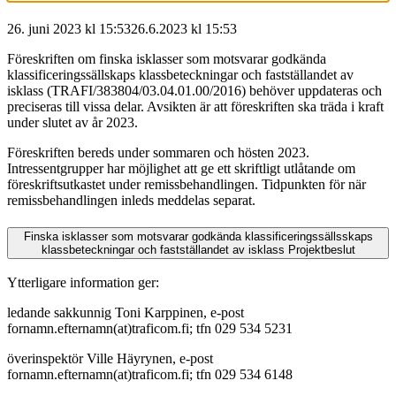
26. juni 2023 kl 15:53
26.6.2023
kl
15:53
Föreskriften om finska isklasser som motsvarar godkända
klassificeringssällskaps klassbeteckningar och fastställandet av
isklass (TRAFI/383804/03.04.01.00/2016) behöver uppdateras och
preciseras till vissa delar. Avsikten är att föreskriften ska träda i kraft
under slutet av år 2023.
Föreskriften bereds under sommaren och hösten 2023.
Intressentgrupper har möjlighet att ge ett skriftligt utlåtande om
föreskriftsutkastet under remissbehandlingen. Tidpunkten för när
remissbehandlingen inleds meddelas separat.
Finska isklasser som motsvarar godkända klassificeringssällsskaps
klassbeteckningar och fastställandet av isklass
Projektbeslut
Ytterligare information ger:
ledande sakkunnig Toni Karppinen, e-post
fornamn.efternamn(at)traficom.fi; tfn 029 534 5231
överinspektör Ville Häyrynen, e-post
fornamn.efternamn(at)traficom.fi; tfn 029 534 6148