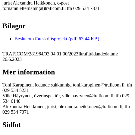
jurist Alexandra Heikkonen, e-post
fornamn.efternamn(at)traficom.fi; tfn 029 534 7371
Bilagor
Beslut om föreskriftsprojekt (pdf, 63,44 KB)
TRAFICOM/281964/03.04.01.00/2023
Ikraftträdandedatum:
26.6.2023
Mer information
Toni Karppinen, ledande sakkunnig, toni.karppinen@traficom.fi, tfn
029 534 5231
Ville Häyrynen, överinspektör, ville.hayrynen@traficom.fi, tfn 029
534 6148
Alexandra Heikkonen, jurist, alexandra.heikkonen@traficom.fi, tfn
029 534 7371
Sidfot