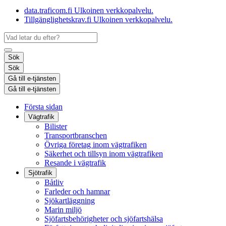
data.traficom.fi
Ulkoinen verkkopalvelu.
Tillgänglighetskrav.fi
Ulkoinen verkkopalvelu.
Sök
Sök
Gå till e-tjänsten
Gå till e-tjänsten
Första sidan
Vägtrafik
Bilister
Transportbranschen
Övriga företag inom vägtrafiken
Säkerhet och tillsyn inom vägtrafiken
Resande i vägtrafik
Sjötrafik
Båtliv
Farleder och hamnar
Sjökartläggning
Marin miljö
Sjöfartsbehörigheter och sjöfartshälsa