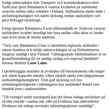
Enligt mätresultaten från Transport- och kommunikationsverket
Traficoms tjänst Bitmätaren.fi varierar kvaliteten på mobilnätet
avsevärt mellan olika områden i Finland. Skillnaderna märks både i
anslutningshastighet och nätets täckning mellan stadsmiljöer och
glest bebyggd landsbygd.
Enligt tjänsten Bitmätaren.fi som tillhandahålls av Traficom varierar
mobilnätets kvalitet betydligt inte bara mellan olika delar av landet
utan även inom de största städerna.
”Tack vare Bitmätaren.fi kan vi identifiera regionala skillnader i
nätens funktion och stödja nätutvecklingen så att förbindelserna
fungerar smidigt i hela Finland. Välfungerande nätförbindelser är en
grundförutsättning för en smidig vardag och regional jämlikhet",
betonar direktör
Lasse Laine
.
I glesbebyggda områden är avstånden till basstationerna ofta längre
och nätets kapacitet mindre, vilket särskilt märks som långsammare
nedladdningshastigheter. Trots god täckning och bra
anslutningshastigheter i mätningarna kan mobilnätet ibland vara
instabilt även i stadsområden.
"Till exempel under rusningstid kan det finnas många användare på
ett litet område i samma nät, eller på kvällarna kan nätkvaliteten
försämras när många använder strömningstjänster samtidigt",