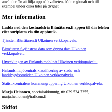
använder för att följa upp nätkvaliteten, både regionalt och till
exempel under olika tider på dygnet.
Mer information
Ladda ned den kostnadsfria Bitmätaren.fi-appen till din telefon
eller surfplatta via din appbutik.
Tjänsten Bitmätaren.fi
Ulkoinen verkkopalvelu.
Bitmätaren.fi-tjänstens data som öppna data
Ulkoinen
verkkopalvelu.
Utvecklingen av Finlands mobilnät
Ulkoinen verkkopalvelu.
Finlands miljöcentrals klassificering av stads- och
landsbygdsområden
Ulkoinen verkkopalvelu.
Statistikcentralens kommungruppering
Ulkoinen verkkopalvelu.
Marja Heinonen
, specialsakkunnig, tfn 029 534 7355,
marja.heinonen@traficom.fi
Sidfot