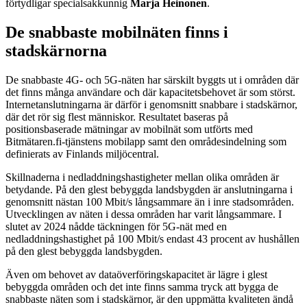
förtydligar specialsakkunnig
Marja Heinonen
.
De snabbaste mobilnäten finns i
stadskärnorna
De snabbaste 4G- och 5G-näten har särskilt byggts ut i områden där
det finns många användare och där kapacitetsbehovet är som störst.
Internetanslutningarna är därför i genomsnitt snabbare i stadskärnor,
där det rör sig flest människor. Resultatet baseras på
positionsbaserade mätningar av mobilnät som utförts med
Bitmätaren.fi-tjänstens mobilapp samt den områdesindelning som
definierats av Finlands miljöcentral.
Skillnaderna i nedladdningshastigheter mellan olika områden är
betydande. På den glest bebyggda landsbygden är anslutningarna i
genomsnitt nästan 100 Mbit/s långsammare än i inre stadsområden.
Utvecklingen av näten i dessa områden har varit långsammare. I
slutet av 2024 nådde täckningen för 5G-nät med en
nedladdningshastighet på 100 Mbit/s endast 43 procent av hushållen
på den glest bebyggda landsbygden.
Även om behovet av dataöverföringskapacitet är lägre i glest
bebyggda områden och det inte finns samma tryck att bygga de
snabbaste näten som i stadskärnor, är den uppmätta kvaliteten ändå