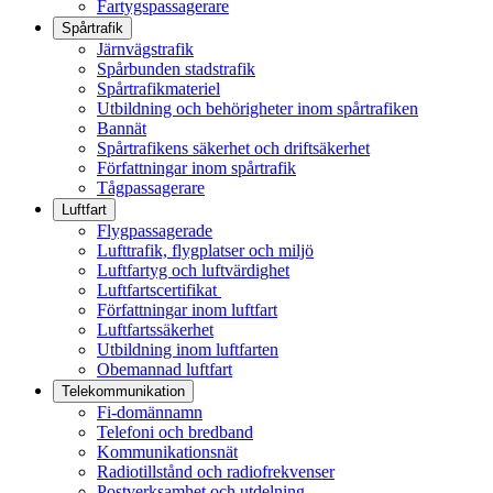
Fartygspassagerare
Spårtrafik
Järnvägstrafik
Spårbunden stadstrafik
Spårtrafikmateriel
Utbildning och behörigheter inom spårtrafiken
Bannät
Spårtrafikens säkerhet och driftsäkerhet
Författningar inom spårtrafik
Tågpassagerare
Luftfart
Flygpassagerade
Lufttrafik, flygplatser och miljö
Luftfartyg och luftvärdighet
Luftfartscertifikat
Författningar inom luftfart
Luftfartssäkerhet
Utbildning inom luftfarten
Obemannad luftfart
Telekommunikation
Fi-domännamn
Telefoni och bredband
Kommunikationsnät
Radiotillstånd och radiofrekvenser
Postverksamhet och utdelning