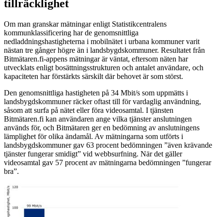
tillräcklighet
Om man granskar mätningar enligt Statistikcentralens
kommunklassificering har de genomsnittliga
nedladdningshastigheterna i mobilnätet i urbana kommuner varit
nästan tre gånger högre än i landsbygdskommuner. Resultatet från
Bitmätaren.fi-appens mätningar är väntat, eftersom näten har
utvecklats enligt bosättningsstrukturen och antalet användare, och
kapaciteten har förstärkts särskilt där behovet är som störst.
Den genomsnittliga hastigheten på 34 Mbit/s som uppmätts i
landsbygdskommuner räcker oftast till för vardaglig användning,
såsom att surfa på nätet eller föra videosamtal. I tjänsten
Bitmätaren.fi kan användaren ange vilka tjänster anslutningen
används för, och Bitmätaren ger en bedömning av anslutningens
lämplighet för olika ändamål. Av mätningarna som utförts i
landsbygdskommuner gav 63 procent bedömningen ”även krävande
tjänster fungerar smidigt” vid webbsurfning. När det gäller
videosamtal gav 57 procent av mätningarna bedömningen ”fungerar
bra”.