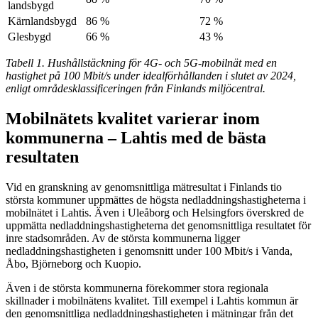
landsbygd
Kärnlandsbygd
86 %
72 %
Glesbygd
66 %
43 %
Tabell 1. Hushållstäckning för 4G- och 5G-mobilnät med en
hastighet på 100 Mbit/s under idealförhållanden i slutet av 2024,
enligt områdesklassificeringen från Finlands miljöcentral.
Mobilnätets kvalitet varierar inom
kommunerna – Lahtis med de bästa
resultaten
Vid en granskning av genomsnittliga mätresultat i Finlands tio
största kommuner uppmättes de högsta nedladdningshastigheterna i
mobilnätet i Lahtis. Även i Uleåborg och Helsingfors överskred de
uppmätta nedladdningshastigheterna det genomsnittliga resultatet för
inre stadsområden. Av de största kommunerna ligger
nedladdningshastigheten i genomsnitt under 100 Mbit/s i Vanda,
Åbo, Björneborg och Kuopio.
Även i de största kommunerna förekommer stora regionala
skillnader i mobilnätens kvalitet. Till exempel i Lahtis kommun är
den genomsnittliga nedladdningshastigheten i mätningar från det