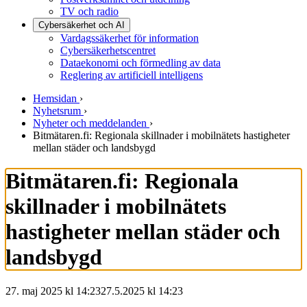
TV och radio
Cybersäkerhet och AI
Vardagssäkerhet för information
Cybersäkerhetscentret
Dataekonomi och förmedling av data
Reglering av artificiell intelligens
Hemsidan
›
Nyhetsrum
›
Nyheter och meddelanden
›
Bitmätaren.fi: Regionala skillnader i mobilnätets hastigheter
mellan städer och landsbygd
Bitmätaren.fi: Regionala
skillnader i mobilnätets
hastigheter mellan städer och
landsbygd
27. maj 2025 kl 14:23
27.5.2025
kl
14:23