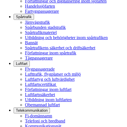
Författningar och digitalisering inom sjöfarten
Handelssjöfarten
Fartygspassagerare
Spårtrafik
Järnvägstrafik
Spårbunden stadstrafik
Spårtrafikmateriel
Utbildning och behörigheter inom spårtrafiken
Bannät
Spårtrafikens säkerhet och driftsäkerhet
Författningar inom spårtrafik
Tågpassagerare
Luftfart
Flygpassagerade
Lufttrafik, flygplatser och miljö
Luftfartyg och luftvärdighet
Luftfartscertifikat
Författningar inom luftfart
Luftfartssäkerhet
Utbildning inom luftfarten
Obemannad luftfart
Telekommunikation
Fi-domännamn
Telefoni och bredband
Kommunikationsnät