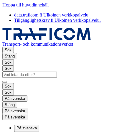
Hoppa till huvudinnehåll
data.traficom.fi
Ulkoinen verkkopalvelu.
Tillgänglighetskrav.fi
Ulkoinen verkkopalvelu.
Transport- och kommunikationsverket
Sök
Stäng
Sök
Sök
Sök
Sök
På svenska
Stäng
På svenska
På svenska
På svenska