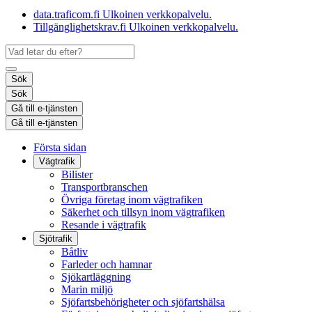
data.traficom.fi
Ulkoinen verkkopalvelu.
Tillgänglighetskrav.fi
Ulkoinen verkkopalvelu.
Sök
Sök
Gå till e-tjänsten
Gå till e-tjänsten
Första sidan
Vägtrafik
Bilister
Transportbranschen
Övriga företag inom vägtrafiken
Säkerhet och tillsyn inom vägtrafiken
Resande i vägtrafik
Sjötrafik
Båtliv
Farleder och hamnar
Sjökartläggning
Marin miljö
Sjöfartsbehörigheter och sjöfartshälsa