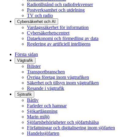
Radiotillstånd och radiofrekvenser
Postverksamhet och utdelning
TV och radio
Cybersäkerhet och AI
Vardagssäkerhet för information
Cybersäkerhetscentret
Dataekonomi och förmedling av data
Reglering av artificiell intelligens
Första sidan
Vägtrafik
Bilister
Transportbranschen
Övriga företag inom vägtrafiken
Säkerhet och tillsyn inom vägtrafiken
Resande i vägtrafik
Sjötrafik
Båtliv
Farleder och hamnar
Sjökartläggning
Marin miljö
Sjöfartsbehörigheter och sjöfartshälsa
Författningar och digitalisering inom sjöfarten
Handelssjöfarten