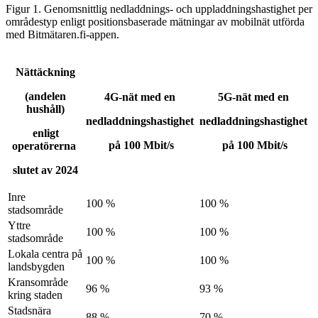
Figur 1. Genomsnittlig nedladdnings- och uppladdningshastighet per
områdestyp enligt positionsbaserade mätningar av mobilnät utförda
med Bitmätaren.fi-appen.
Nättäckning
(andelen
4G-nät med en
5G-nät med en
hushåll)
nedladdningshastighet
nedladdningshastighet
enligt
på 100 Mbit/s
på 100 Mbit/s
operatörerna
slutet av 2024
Inre
100 %
100 %
stadsområde
Yttre
100 %
100 %
stadsområde
Lokala centra på
100 %
100 %
landsbygden
Kransområde
96 %
93 %
kring staden
Stadsnära
88 %
70 %