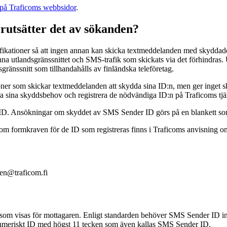
på Traficoms webbsidor
.
örutsätter det av sökanden?
fikationer så att ingen annan kan skicka textmeddelanden med skyddade I
änna utlandsgränssnittet och SMS-trafik som skickats via det förhindras
sgränssnitt som tillhandahålls av finländska teleföretag.
ioner som skickar textmeddelanden att skydda sina ID:n, men ger inget 
a sina skyddsbehov och registrera de nödvändiga ID:n på Traficoms tjä
at ID. Ansökningar om skyddet av SMS Sender ID görs på en blankett s
om formkraven för de ID som registreras finns i Traficoms anvisning 
inen@traficom.fi
m visas för mottagaren. Enligt standarden behöver SMS Sender ID inte
lfanumeriskt ID med högst 11 tecken som även kallas SMS Sender ID.