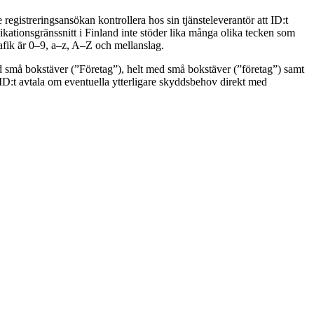
registreringsansökan kontrollera hos sin tjänsteleverantör att ID:t
ikationsgränssnitt i Finland inte stöder lika många olika tecken som
afik är 0–9, a–z, A–Z och mellanslag.
ed små bokstäver (”Företag”), helt med små bokstäver (”företag”) samt
ID:t avtala om eventuella ytterligare skyddsbehov direkt med