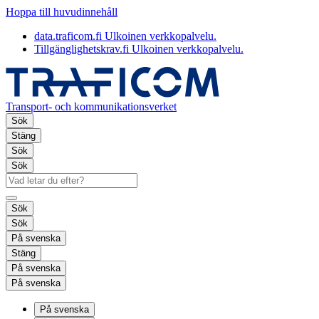
Hoppa till huvudinnehåll
data.traficom.fi
Ulkoinen verkkopalvelu.
Tillgänglighetskrav.fi
Ulkoinen verkkopalvelu.
Transport- och kommunikationsverket
Sök
Stäng
Sök
Sök
Sök
Sök
På svenska
Stäng
På svenska
På svenska
På svenska