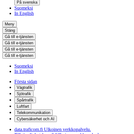
På svenska
Suomeksi
In English
Meny
Stäng
Gå till e-tjänsten
Gå till e-tjänsten
Gå till e-tjänsten
Gå till e-tjänsten
Suomeksi
In English
Första sidan
Vägtrafik
Sjötrafik
Spårtrafik
Luftfart
Telekommunikation
Cybersäkerhet och AI
data.traficom.fi
Ulkoinen verkkopalvelu.