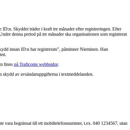
D:n. Skyddet träder i kraft tre månader efter registreringen. Efter
. Under denna period på tre månader ska organisationen som registrerat
skydd innan ID:n har registrerats", påminner Nieminen. Han
nst.
om finns
på Traficoms webbsidor
.
om skydd av avsändaruppgifterna i textmeddelanden.
 vara begränsat till ett mobiltelefonnummer, t.ex. 040 1234567, utan