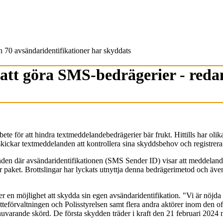
an 70 avsändaridentifikationer har skyddats
r att göra SMS-bedrägerier - red
e för att hindra textmeddelandebedrägerier bär frukt. Hittills har olik
ickar textmeddelanden att kontrollera sina skyddsbehov och registrera
nden där avsändaridentifikationen (SMS Sender ID) visar att meddelande
ar paket. Brottslingar har lyckats utnyttja denna bedrägerimetod och äve
 en möjlighet att skydda sin egen avsändaridentifikation. "Vi är nöjda m
teförvaltningen och Polisstyrelsen samt flera andra aktörer inom den o
varande skörd. De första skydden träder i kraft den 21 februari 2024 nä