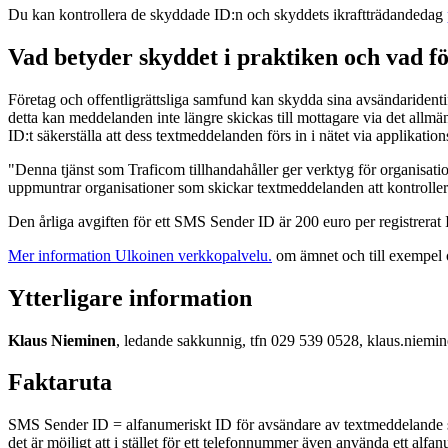
Du kan kontrollera de skyddade ID:n och skyddets ikraftträdandedag
Vad betyder skyddet i praktiken och vad f
Företag och offentligrättsliga samfund kan skydda sina avsändaridenti
detta kan meddelanden inte längre skickas till mottagare via det allm
ID:t säkerställa att dess textmeddelanden förs in i nätet via applikation
"Denna tjänst som Traficom tillhandahåller ger verktyg för organisat
uppmuntrar organisationer som skickar textmeddelanden att kontroller
Den årliga avgiften för ett SMS Sender ID är 200 euro per registrer
Mer information
Ulkoinen verkkopalvelu.
om ämnet och till exempel 
Ytterligare information
Klaus Nieminen
, ledande sakkunnig, tfn 029 539 0528, klaus.niem
Faktaruta
SMS Sender ID = alfanumeriskt ID för avsändare av textmeddelande so
det är möjligt att i stället för ett telefonnummer även använda ett a