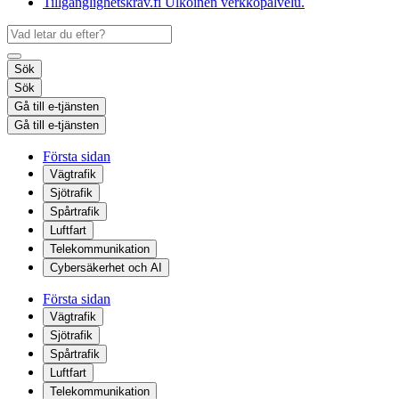
Tillgänglighetskrav.fi
Ulkoinen verkkopalvelu.
Sök
Sök
Gå till e-tjänsten
Gå till e-tjänsten
Första sidan
Vägtrafik
Sjötrafik
Spårtrafik
Luftfart
Telekommunikation
Cybersäkerhet och AI
Första sidan
Vägtrafik
Sjötrafik
Spårtrafik
Luftfart
Telekommunikation