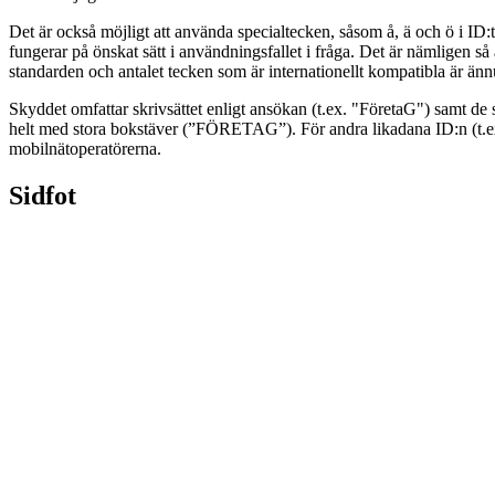
Det är också möjligt att använda specialtecken, såsom å, ä och ö i ID:t
fungerar på önskat sätt i användningsfallet i fråga. Det är nämligen s
standarden och antalet tecken som är internationellt kompatibla är ä
Skyddet omfattar skrivsättet enligt ansökan (t.ex. "FöretaG") samt de
helt med stora bokstäver (”FÖRETAG”). För andra likadana ID:n (t.ex.
mobilnätoperatörerna.
Sidfot