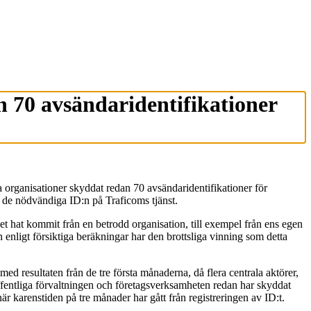
an 70 avsändaridentifikationer
a organisationer skyddat redan 70 avsändaridentifikationer för
 de nödvändiga ID:n på Traficoms tjänst.
t hat kommit från en betrodd organisation, till exempel från ens egen
n enligt försiktiga beräkningar har den brottsliga vinning som detta
ed resultaten från de tre första månaderna, då flera centrala aktörer,
ffentliga förvaltningen och företagsverksamheten redan har skyddat
r karenstiden på tre månader har gått från registreringen av ID:t.