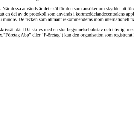
. När dessa används är det skäl för den som ansöker om skyddet att före 
å att en del av de protokoll som används i kortmeddelandecentralens appl
nnu mindre. De tecken som allmänt rekommenderas inom internationell tr
 skrivsätt där ID:t skrivs med en stor begynnelsebokstav och i övrigt m
"Företag Abp" eller "F-öretag") kan den organisation som registrerat 