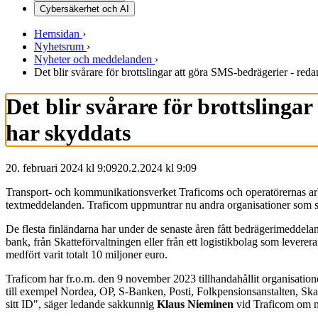
Cybersäkerhet och AI
Hemsidan
›
Nyhetsrum
›
Nyheter och meddelanden
›
Det blir svårare för brottslingar att göra SMS-bedrägerier - red
Det blir svårare för brottslinga
har skyddats
20. februari 2024 kl 9:09
20.2.2024
kl
9:09
Transport- och kommunikationsverket Traficoms och operatörernas arbet
textmeddelanden. Traficom uppmuntrar nu andra organisationer som sk
De flesta finländarna har under de senaste åren fått bedrägerimeddela
bank, från Skatteförvaltningen eller från ett logistikbolag som leverer
medfört varit totalt 10 miljoner euro.
Traficom har fr.o.m. den 9 november 2023 tillhandahållit organisationer
till exempel Nordea, OP, S-Banken, Posti, Folkpensionsanstalten, Skat
sitt ID", säger ledande sakkunnig
Klaus Nieminen
vid Traficom om nu