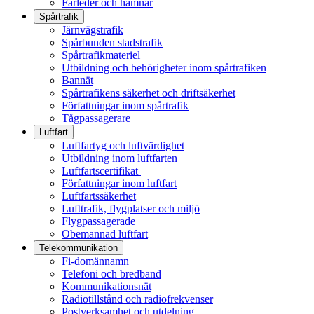
Farleder och hamnar
Spårtrafik
Järnvägstrafik
Spårbunden stadstrafik
Spårtrafikmateriel
Utbildning och behörigheter inom spårtrafiken
Bannät
Spårtrafikens säkerhet och driftsäkerhet
Författningar inom spårtrafik
Tågpassagerare
Luftfart
Luftfartyg och luftvärdighet
Utbildning inom luftfarten
Luftfartscertifikat
Författningar inom luftfart
Luftfartssäkerhet
Lufttrafik, flygplatser och miljö
Flygpassagerade
Obemannad luftfart
Telekommunikation
Fi-domännamn
Telefoni och bredband
Kommunikationsnät
Radiotillstånd och radiofrekvenser
Postverksamhet och utdelning