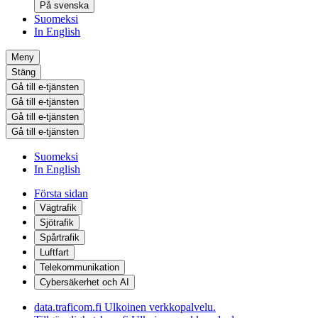
På svenska
Suomeksi
In English
Meny
Stäng
Gå till e-tjänsten
Gå till e-tjänsten
Gå till e-tjänsten
Gå till e-tjänsten
Suomeksi
In English
Första sidan
Vägtrafik
Sjötrafik
Spårtrafik
Luftfart
Telekommunikation
Cybersäkerhet och AI
data.traficom.fi
Ulkoinen verkkopalvelu.