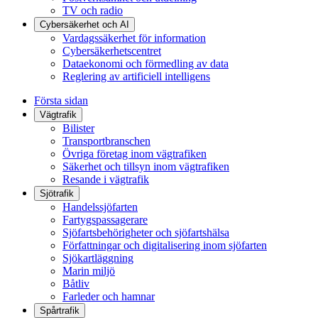
TV och radio
Cybersäkerhet och AI
Vardagssäkerhet för information
Cybersäkerhetscentret
Dataekonomi och förmedling av data
Reglering av artificiell intelligens
Första sidan
Vägtrafik
Bilister
Transportbranschen
Övriga företag inom vägtrafiken
Säkerhet och tillsyn inom vägtrafiken
Resande i vägtrafik
Sjötrafik
Handelssjöfarten
Fartygspassagerare
Sjöfartsbehörigheter och sjöfartshälsa
Författningar och digitalisering inom sjöfarten
Sjökartläggning
Marin miljö
Båtliv
Farleder och hamnar
Spårtrafik