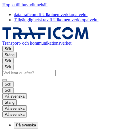
Hoppa till huvudinnehåll
data.traficom.fi
Ulkoinen verkkopalvelu.
Tillgänglighetskrav.fi
Ulkoinen verkkopalvelu.
Transport- och kommunikationsverket
Sök
Stäng
Sök
Sök
Sök
Sök
På svenska
Stäng
På svenska
På svenska
På svenska