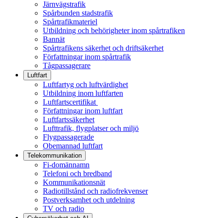
Järnvägstrafik
Spårbunden stadstrafik
Spårtrafikmateriel
Utbildning och behörigheter inom spårtrafiken
Bannät
Spårtrafikens säkerhet och driftsäkerhet
Författningar inom spårtrafik
Tågpassagerare
Luftfart
Luftfartyg och luftvärdighet
Utbildning inom luftfarten
Luftfartscertifikat
Författningar inom luftfart
Luftfartssäkerhet
Lufttrafik, flygplatser och miljö
Flygpassagerade
Obemannad luftfart
Telekommunikation
Fi-domännamn
Telefoni och bredband
Kommunikationsnät
Radiotillstånd och radiofrekvenser
Postverksamhet och utdelning
TV och radio