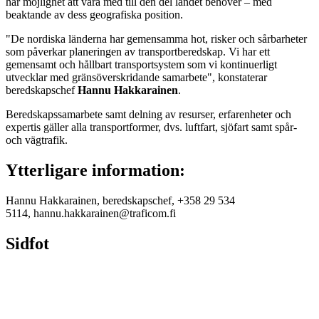
har möjlighet att vara med till den del landet behöver – med
beaktande av dess geografiska position.
"De nordiska länderna har gemensamma hot, risker och sårbarheter
som påverkar planeringen av transportberedskap. Vi har ett
gemensamt och hållbart transportsystem som vi kontinuerligt
utvecklar med gränsöverskridande samarbete", konstaterar
beredskapschef
Hannu Hakkarainen
.
Beredskapssamarbete samt delning av resurser, erfarenheter och
expertis gäller alla transportformer, dvs. luftfart, sjöfart samt spår-
och vägtrafik.
Ytterligare information:
Hannu Hakkarainen, beredskapschef, +358 29 534
5114, hannu.hakkarainen@traficom.fi
Sidfot