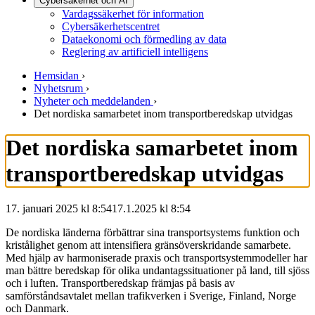
Cybersäkerhet och AI
Vardagssäkerhet för information
Cybersäkerhetscentret
Dataekonomi och förmedling av data
Reglering av artificiell intelligens
Hemsidan
›
Nyhetsrum
›
Nyheter och meddelanden
›
Det nordiska samarbetet inom transportberedskap utvidgas
Det nordiska samarbetet inom
transportberedskap utvidgas
17. januari 2025 kl 8:54
17.1.2025
kl
8:54
De nordiska länderna förbättrar sina transportsystems funktion och
kristålighet genom att intensifiera gränsöverskridande samarbete.
Med hjälp av harmoniserade praxis och transportsystemmodeller har
man bättre beredskap för olika undantagssituationer på land, till sjöss
och i luften. Transportberedskap främjas på basis av
samförståndsavtalet mellan trafikverken i Sverige, Finland, Norge
och Danmark.