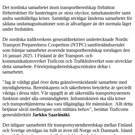
Det nordiska samarbetet inom transportberedskap förbättrar
förberedelser för hanteringen av stora olyckor, naturkatastrofer samt
andra samhälleliga kriser. Samtidigt utvidgar länderna samarbetet för
sådana undantagssituationer som är allvarligare än det normala läget
under fredstiden.
De nordiska trafikverkens generaldirektörer undertecknade Nordic
Transport Preparedness Coopertion (NTPC) samförståndsavtalet
som främjar samarbetet avseende transportberedskap torsdagen den
16 januari 2025. I Finland är det Transport- och
kommunikationsverket Traficom och Trafikledsverket som utvecklar
detta samarbete. Försörjningsberedskapscentralen deltar i
samarbetet.
"Jag är väldigt glad över detta gränsöverskridande samarbete med
myndigheterna. Beredskapens och säkerhetens betydelse är speciellt
viktiga i dessa tider. Vår uppgift är att säkerställa transportsystemets
funktion under alla omständigheter. Infrastrukturen ska tåla kriser
och transporttjänsterna ska vara tillgängliga för människor. Allt detta
betjänar såväl medborgare som militära behov", berättar Traficoms
generaldirektör
Jarkko Saarimäki
.
Det tidigare samarbetet för transportsystemberedskap mellan Finland
och Sverige utvidgas nu fullt ut även till Norge och Danmark. Island