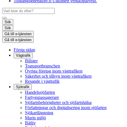
Tillgänglighetskrav.fi
Ulkoinen verkkopalvelu.
Sök
Sök
Gå till e-tjänsten
Gå till e-tjänsten
Första sidan
Vägtrafik
Bilister
Transportbranschen
Övriga företag inom vägtrafiken
Säkerhet och tillsyn inom vägtrafiken
Resande i vägtrafik
Sjötrafik
Handelssjöfarten
Fartygspassagerare
Sjöfartsbehörigheter och sjöfartshälsa
Författningar och digitalisering inom sjöfarten
Sjökartläggning
Marin miljö
Båtliv