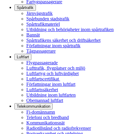
Fartygspassagerare
Spårtrafik
Järnvägstrafik
Spårbunden stadstrafik
Spårtrafikmateriel
Utbildning och behörigheter inom spårtrafiken
Bannät
Spårtrafikens säkerhet och driftsäkerhet
Författningar inom spårtrafik
Tågpassagerare
Luftfart
Flygpassagerade
Lufttrafik, flygplatser och miljö
Luftfartyg och luftvärdighet
Luftfartscertifikat
Författningar inom luftfart
Luftfartssäkerhet
Utbildning inom luftfarten
Obemannad luftfart
Telekommunikation
Fi-domännamn
Telefoni och bredband
Kommunikationsnät
Radiotillstånd och radiofrekvenser
Postverksamhet och utdelning