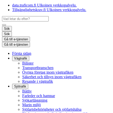
data.traficom.fi
Ulkoinen verkkopalvelu.
Tillgänglighetskrav.fi
Ulkoinen verkkopalvelu.
Sök
Sök
Gå till e-tjänsten
Gå till e-tjänsten
Första sidan
Vägtrafik
Bilister
Transportbranschen
Övriga företag inom vägtrafiken
Säkerhet och tillsyn inom vägtrafiken
Resande i vägtrafik
Sjötrafik
Båtliv
Farleder och hamnar
Sjökartläggning
Marin miljö
Sjöfartsbehörigheter och sjöfartshälsa