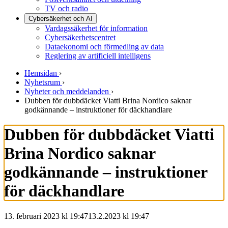
TV och radio
Cybersäkerhet och AI
Vardagssäkerhet för information
Cybersäkerhetscentret
Dataekonomi och förmedling av data
Reglering av artificiell intelligens
Hemsidan
›
Nyhetsrum
›
Nyheter och meddelanden
›
Dubben för dubbdäcket Viatti Brina Nordico saknar
godkännande – instruktioner för däckhandlare
Dubben för dubbdäcket Viatti
Brina Nordico saknar
godkännande – instruktioner
för däckhandlare
13. februari 2023 kl 19:47
13.2.2023
kl
19:47