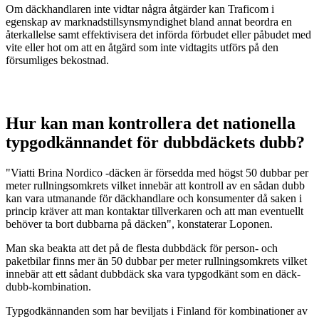
Om däckhandlaren inte vidtar några åtgärder kan Traficom i
egenskap av marknadstillsynsmyndighet bland annat beordra en
återkallelse samt effektivisera det införda förbudet eller påbudet med
vite eller hot om att en åtgärd som inte vidtagits utförs på den
försumliges bekostnad.
Hur kan man kontrollera det nationella
typgodkännandet för dubbdäckets dubb?
"Viatti Brina Nordico -däcken är försedda med högst 50 dubbar per
meter rullningsomkrets vilket innebär att kontroll av en sådan dubb
kan vara utmanande för däckhandlare och konsumenter då saken i
princip kräver att man kontaktar tillverkaren och att man eventuellt
behöver ta bort dubbarna på däcken", konstaterar Loponen.
Man ska beakta att det på de flesta dubbdäck för person- och
paketbilar finns mer än 50 dubbar per meter rullningsomkrets vilket
innebär att ett sådant dubbdäck ska vara typgodkänt som en däck-
dubb-kombination.
Typgodkännanden som har beviljats i Finland för kombinationer av