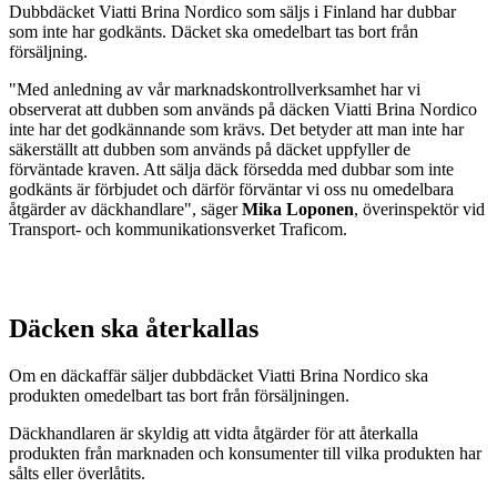
Dubbdäcket Viatti Brina Nordico som säljs i Finland har dubbar
som inte har godkänts. Däcket ska omedelbart tas bort från
försäljning.
"Med anledning av vår marknadskontrollverksamhet har vi
observerat att dubben som används på däcken Viatti Brina Nordico
inte har det godkännande som krävs. Det betyder att man inte har
säkerställt att dubben som används på däcket uppfyller de
förväntade kraven. Att sälja däck försedda med dubbar som inte
godkänts är förbjudet och därför förväntar vi oss nu omedelbara
åtgärder av däckhandlare", säger
Mika Loponen
, överinspektör vid
Transport- och kommunikationsverket Traficom.
Däcken ska återkallas
Om en däckaffär säljer dubbdäcket Viatti Brina Nordico ska
produkten omedelbart tas bort från försäljningen.
Däckhandlaren är skyldig att vidta åtgärder för att återkalla
produkten från marknaden och konsumenter till vilka produkten har
sålts eller överlåtits.