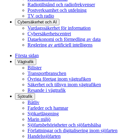
Radiotillstånd och radiofrekvenser
Postverksamhet och utdelning
TV och radio
Cybersäkerhet och AI
Vardagssäkerhet för information
Cybersäkerhetscentret
Dataekonomi och förmedling av data
Reglering av artificiell intelligens
Första sidan
Vägtrafik
Bilister
Transportbranschen
Övriga företag inom vägtrafiken
Säkerhet och tillsyn inom vägtrafiken
Resande i vägtrafik
Sjötrafik
Båtliv
Farleder och hamnar
Sjökartläggning
Marin miljö
Sjöfartsbehörigheter och sjöfartshälsa
Författningar och digitalisering inom sjöfarten
Handelssjöfarten