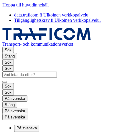
Hoppa till huvudinnehåll
data.traficom.fi
Ulkoinen verkkopalvelu.
Tillgänglighetskrav.fi
Ulkoinen verkkopalvelu.
Transport- och kommunikationsverket
Sök
Stäng
Sök
Sök
Sök
Sök
På svenska
Stäng
På svenska
På svenska
På svenska