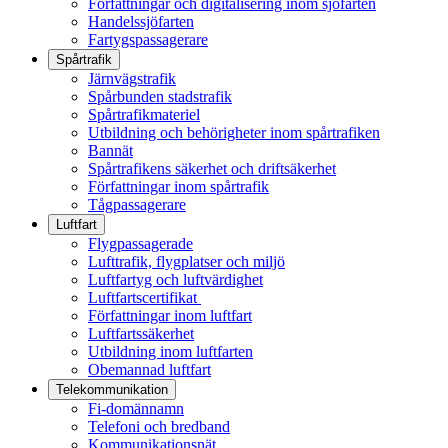
Författningar och digitalisering inom sjöfarten
Handelssjöfarten
Fartygspassagerare
Spårtrafik
Järnvägstrafik
Spårbunden stadstrafik
Spårtrafikmateriel
Utbildning och behörigheter inom spårtrafiken
Bannät
Spårtrafikens säkerhet och driftsäkerhet
Författningar inom spårtrafik
Tågpassagerare
Luftfart
Flygpassagerade
Lufttrafik, flygplatser och miljö
Luftfartyg och luftvärdighet
Luftfartscertifikat
Författningar inom luftfart
Luftfartssäkerhet
Utbildning inom luftfarten
Obemannad luftfart
Telekommunikation
Fi-domännamn
Telefoni och bredband
Kommunikationsnät