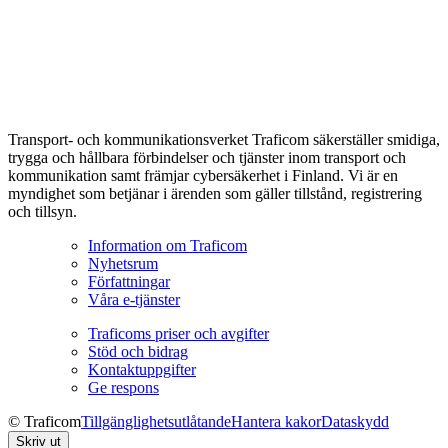
Transport- och kommunikationsverket Traficom säkerställer smidiga,
trygga och hållbara förbindelser och tjänster inom transport och
kommunikation samt främjar cybersäkerhet i Finland. Vi är en
myndighet som betjänar i ärenden som gäller tillstånd, registrering
och tillsyn.
Information om Traficom
Nyhetsrum
Författningar
Våra e-tjänster
Traficoms priser och avgifter
Stöd och bidrag
Kontaktuppgifter
Ge respons
© Traficom
Tillgänglighetsutlåtande
Hantera kakor
Dataskydd
Skriv ut