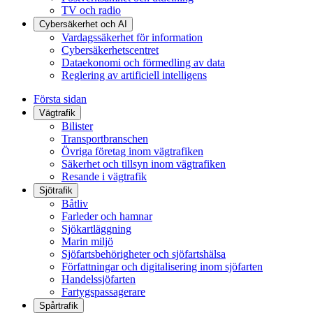
TV och radio
Cybersäkerhet och AI
Vardagssäkerhet för information
Cybersäkerhetscentret
Dataekonomi och förmedling av data
Reglering av artificiell intelligens
Första sidan
Vägtrafik
Bilister
Transportbranschen
Övriga företag inom vägtrafiken
Säkerhet och tillsyn inom vägtrafiken
Resande i vägtrafik
Sjötrafik
Båtliv
Farleder och hamnar
Sjökartläggning
Marin miljö
Sjöfartsbehörigheter och sjöfartshälsa
Författningar och digitalisering inom sjöfarten
Handelssjöfarten
Fartygspassagerare
Spårtrafik