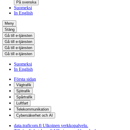
På svenska
Suomeksi
In English
Meny
Stäng
Gå till e-tjänsten
Gå till e-tjänsten
Gå till e-tjänsten
Gå till e-tjänsten
Suomeksi
In English
Första sidan
Vägtrafik
Sjötrafik
Spårtrafik
Luftfart
Telekommunikation
Cybersäkerhet och AI
data.traficom.fi
Ulkoinen verkkopalvelu.