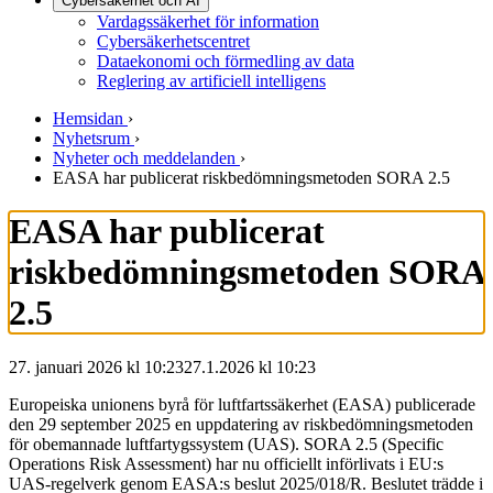
Cybersäkerhet och AI
Vardagssäkerhet för information
Cybersäkerhetscentret
Dataekonomi och förmedling av data
Reglering av artificiell intelligens
Hemsidan
›
Nyhetsrum
›
Nyheter och meddelanden
›
EASA har publicerat riskbedömningsmetoden SORA 2.5
EASA har publicerat
riskbedömningsmetoden SORA
2.5
27. januari 2026 kl 10:23
27.1.2026
kl
10:23
Europeiska unionens byrå för luftfartssäkerhet (EASA) publicerade
den 29 september 2025 en uppdatering av riskbedömningsmetoden
för obemannade luftfartygssystem (UAS). SORA 2.5 (Specific
Operations Risk Assessment) har nu officiellt införlivats i EU:s
UAS-regelverk genom EASA:s beslut 2025/018/R. Beslutet trädde i