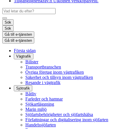
Tillgänglighetskrav.fi
Ulkoinen verkkopalvelu.
Sök
Sök
Gå till e-tjänsten
Gå till e-tjänsten
Första sidan
Vägtrafik
Bilister
Transportbranschen
Övriga företag inom vägtrafiken
Säkerhet och tillsyn inom vägtrafiken
Resande i vägtrafik
Sjötrafik
Båtliv
Farleder och hamnar
Sjökartläggning
Marin miljö
Sjöfartsbehörigheter och sjöfartshälsa
Författningar och digitalisering inom sjöfarten
Handelssjöfarten