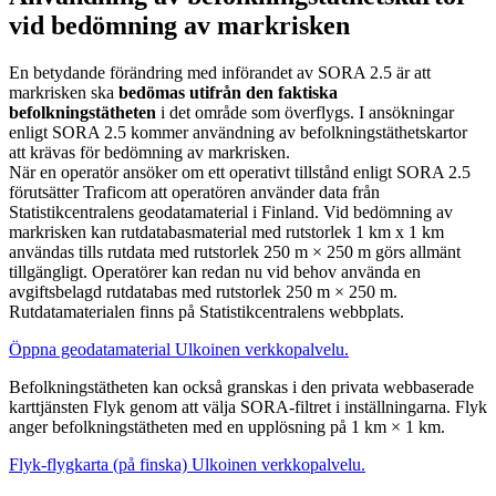
vid bedömning av markrisken
En betydande förändring med införandet av SORA 2.5 är att
markrisken ska
bedömas utifrån den faktiska
befolkningstätheten
i det område som överflygs. I ansökningar
enligt SORA 2.5 kommer användning av befolkningstäthetskartor
att krävas för bedömning av markrisken.
När en operatör ansöker om ett operativt tillstånd enligt SORA 2.5
förutsätter Traficom att operatören använder data från
Statistikcentralens geodatamaterial i Finland. Vid bedömning av
markrisken kan rutdatabasmaterial med rutstorlek 1 km x 1 km
användas tills rutdata med rutstorlek 250 m × 250 m görs allmänt
tillgängligt. Operatörer kan redan nu vid behov använda en
avgiftsbelagd rutdatabas med rutstorlek 250 m × 250 m.
Rutdatamaterialen finns på Statistikcentralens webbplats.
Öppna geodatamaterial
Ulkoinen verkkopalvelu.
Befolkningstätheten kan också granskas i den privata webbaserade
karttjänsten Flyk genom att välja SORA-filtret i inställningarna. Flyk
anger befolkningstätheten med en upplösning på 1 km × 1 km.
Flyk-flygkarta (på finska)
Ulkoinen verkkopalvelu.