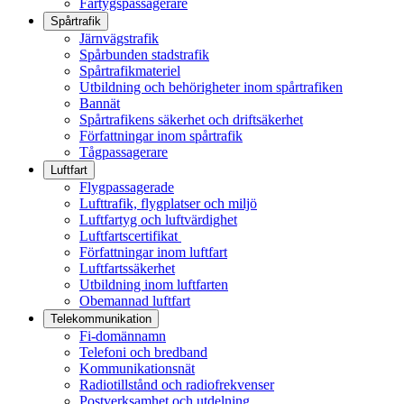
Fartygspassagerare
Spårtrafik
Järnvägstrafik
Spårbunden stadstrafik
Spårtrafikmateriel
Utbildning och behörigheter inom spårtrafiken
Bannät
Spårtrafikens säkerhet och driftsäkerhet
Författningar inom spårtrafik
Tågpassagerare
Luftfart
Flygpassagerade
Lufttrafik, flygplatser och miljö
Luftfartyg och luftvärdighet
Luftfartscertifikat
Författningar inom luftfart
Luftfartssäkerhet
Utbildning inom luftfarten
Obemannad luftfart
Telekommunikation
Fi-domännamn
Telefoni och bredband
Kommunikationsnät
Radiotillstånd och radiofrekvenser
Postverksamhet och utdelning