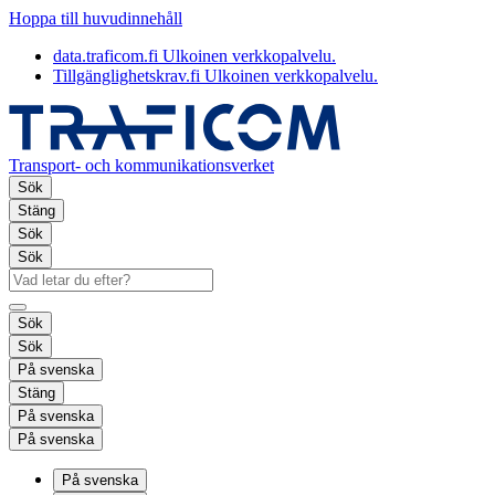
Hoppa till huvudinnehåll
data.traficom.fi
Ulkoinen verkkopalvelu.
Tillgänglighetskrav.fi
Ulkoinen verkkopalvelu.
Transport- och kommunikationsverket
Sök
Stäng
Sök
Sök
Sök
Sök
På svenska
Stäng
På svenska
På svenska
På svenska