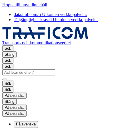
Hoppa till huvudinnehåll
data.traficom.fi
Ulkoinen verkkopalvelu.
Tillgänglighetskrav.fi
Ulkoinen verkkopalvelu.
Transport- och kommunikationsverket
Sök
Stäng
Sök
Sök
Sök
Sök
På svenska
Stäng
På svenska
På svenska
På svenska