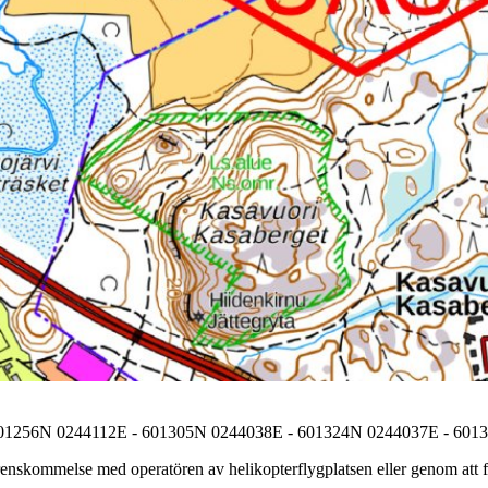
01256N 0244112E - 601305N 0244038E - 601324N 0244037E - 601
nskommelse med operatören av helikopterflygplatsen eller genom att föl