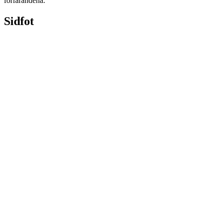
förfarandena.
Sidfot