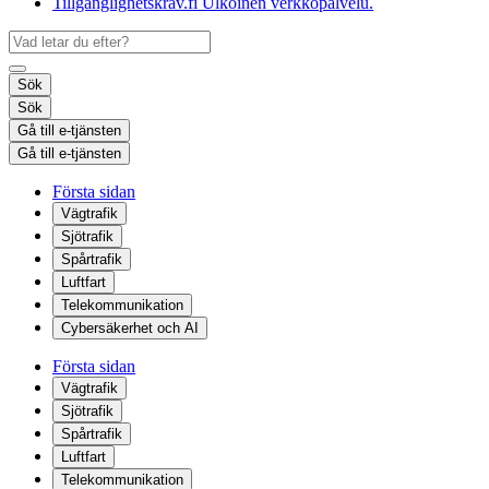
Tillgänglighetskrav.fi
Ulkoinen verkkopalvelu.
Sök
Sök
Gå till e-tjänsten
Gå till e-tjänsten
Första sidan
Vägtrafik
Sjötrafik
Spårtrafik
Luftfart
Telekommunikation
Cybersäkerhet och AI
Första sidan
Vägtrafik
Sjötrafik
Spårtrafik
Luftfart
Telekommunikation