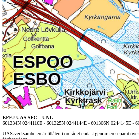
EFEJ UAS SFC – UNL
601334N 0244110E - 601325N 0244144E - 601306N 0244145E - 6
UAS-verksamheten är tillåten i området endast genom en separat övere