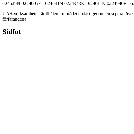
624639N 0224905E - 624631N 0224943E - 624611N 0224946E - 6
UAS-verksamheten är tillåten i området endast genom en separat övere
förfarandena.
Sidfot