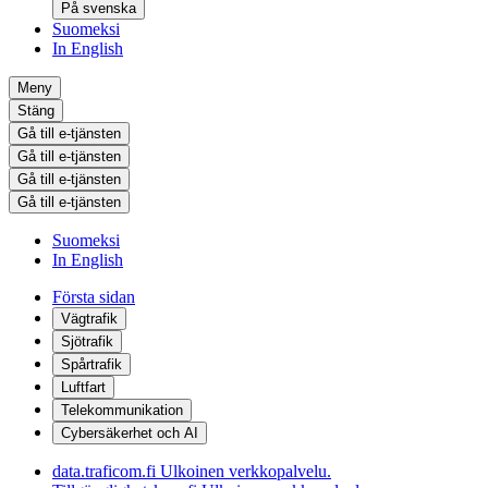
På svenska
Suomeksi
In English
Meny
Stäng
Gå till e-tjänsten
Gå till e-tjänsten
Gå till e-tjänsten
Gå till e-tjänsten
Suomeksi
In English
Första sidan
Vägtrafik
Sjötrafik
Spårtrafik
Luftfart
Telekommunikation
Cybersäkerhet och AI
data.traficom.fi
Ulkoinen verkkopalvelu.