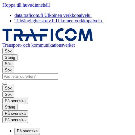
Hoppa till huvudinnehåll
data.traficom.fi
Ulkoinen verkkopalvelu.
Tillgänglighetskrav.fi
Ulkoinen verkkopalvelu.
Transport- och kommunikationsverket
Sök
Stäng
Sök
Sök
Sök
Sök
På svenska
Stäng
På svenska
På svenska
På svenska