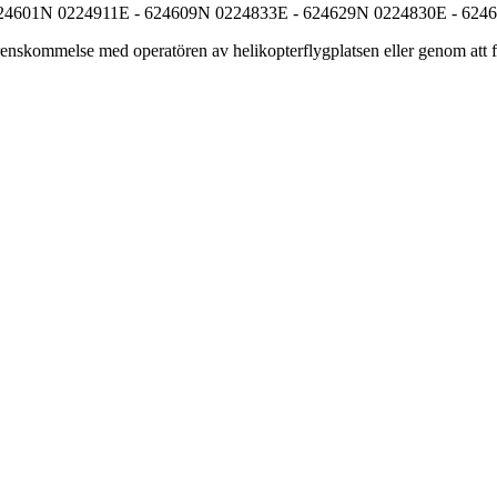
24601N 0224911E - 624609N 0224833E - 624629N 0224830E - 624
nskommelse med operatören av helikopterflygplatsen eller genom att föl