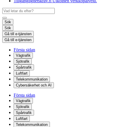
Tillgänglighetskrav.fi
Ulkoinen verkkopalvelu.
Sök
Sök
Gå till e-tjänsten
Gå till e-tjänsten
Första sidan
Vägtrafik
Sjötrafik
Spårtrafik
Luftfart
Telekommunikation
Cybersäkerhet och AI
Första sidan
Vägtrafik
Sjötrafik
Spårtrafik
Luftfart
Telekommunikation