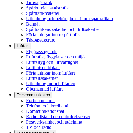
Järnvägstrafik
Spårbunden stadstrafik
Spårtrafikmateriel
Utbildning och behörigheter inom spårtrafiken
Bannät
Spårtrafikens säkerhet och driftsäkerhet
Författningar inom spårtrafik
Tågpassagerare
Luftfart
Flygpassagerade
Lufttrafik, flygplatser och miljö
Luftfartyg och luftvärdighet
Luftfartscertifikat
Författningar inom luftfart
Luftfartssäkerhet
Utbildning inom luftfarten
Obemannad luftfart
Telekommunikation
Fi-domännamn
Telefoni och bredband
Kommunikationsnät
Radiotillstånd och radiofrekvenser
Postverksamhet och utdelning
TV och radio