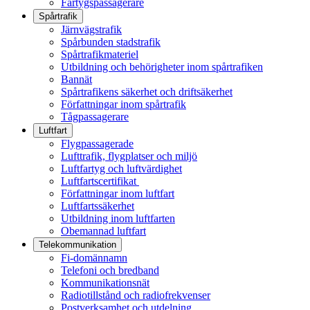
Fartygspassagerare
Spårtrafik
Järnvägstrafik
Spårbunden stadstrafik
Spårtrafikmateriel
Utbildning och behörigheter inom spårtrafiken
Bannät
Spårtrafikens säkerhet och driftsäkerhet
Författningar inom spårtrafik
Tågpassagerare
Luftfart
Flygpassagerade
Lufttrafik, flygplatser och miljö
Luftfartyg och luftvärdighet
Luftfartscertifikat
Författningar inom luftfart
Luftfartssäkerhet
Utbildning inom luftfarten
Obemannad luftfart
Telekommunikation
Fi-domännamn
Telefoni och bredband
Kommunikationsnät
Radiotillstånd och radiofrekvenser
Postverksamhet och utdelning