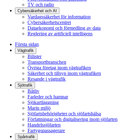
TV och radio
Cybersäkerhet och AI
Vardagssäkerhet för information
Cybersäkerhetscentret
Dataekonomi och förmedling av data
Reglering av artificiell intelligens
Första sidan
Vägtrafik
Bilister
Transportbranschen
Övriga företag inom vägtrafiken
Säkerhet och tillsyn inom vägtrafiken
Resande i vägtrafik
Sjötrafik
Båtliv
Farleder och hamnar
Sjökartläggning
Marin miljö
Sjöfartsbehörigheter och sjöfartshälsa
Författningar och digitalisering inom sjöfarten
Handelssjöfarten
Fartygspassagerare
Spårtrafik