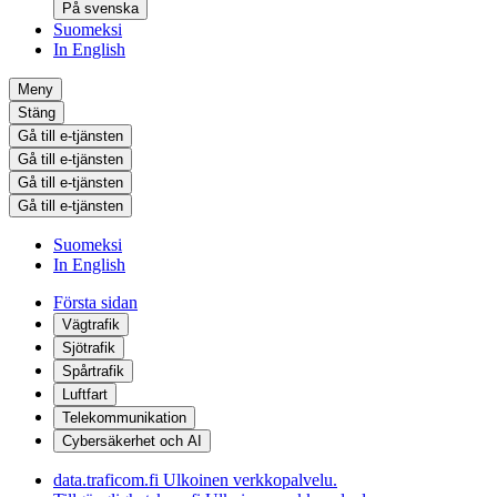
På svenska
Suomeksi
In English
Meny
Stäng
Gå till e-tjänsten
Gå till e-tjänsten
Gå till e-tjänsten
Gå till e-tjänsten
Suomeksi
In English
Första sidan
Vägtrafik
Sjötrafik
Spårtrafik
Luftfart
Telekommunikation
Cybersäkerhet och AI
data.traficom.fi
Ulkoinen verkkopalvelu.