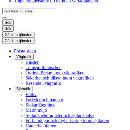
Tillgänglighetskrav.fi
Ulkoinen verkkopalvelu.
Sök
Sök
Gå till e-tjänsten
Gå till e-tjänsten
Första sidan
Vägtrafik
Bilister
Transportbranschen
Övriga företag inom vägtrafiken
Säkerhet och tillsyn inom vägtrafiken
Resande i vägtrafik
Sjötrafik
Båtliv
Farleder och hamnar
Sjökartläggning
Marin miljö
Sjöfartsbehörigheter och sjöfartshälsa
Författningar och digitalisering inom sjöfarten
Handelssjöfarten