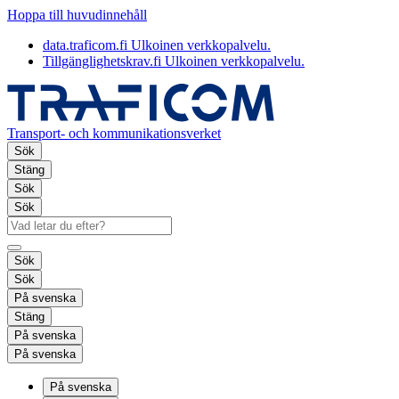
Hoppa till huvudinnehåll
data.traficom.fi
Ulkoinen verkkopalvelu.
Tillgänglighetskrav.fi
Ulkoinen verkkopalvelu.
Transport- och kommunikationsverket
Sök
Stäng
Sök
Sök
Sök
Sök
På svenska
Stäng
På svenska
På svenska
På svenska