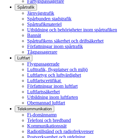
Fartygspassagerare
Spårtrafik
Järnvägstrafik
Spårbunden stadstrafik
Spårtrafikmateriel
Utbildning och behörigheter inom spårtrafiken
Bannät
Spårtrafikens säkerhet och driftsäkerhet
Författningar inom spårtrafik
Tågpassagerare
Luftfart
Flygpassagerade
Lufttrafik, flygplatser och miljö
Luftfartyg och luftvärdighet
Luftfartscertifikat
Författningar inom luftfart
Luftfartssäkerhet
Utbildning inom luftfarten
Obemannad luftfart
Telekommunikation
Fi-domännamn
Telefoni och bredband
Kommunikationsnät
Radiotillstånd och radiofrekvenser
Postverksamhet och utdelning