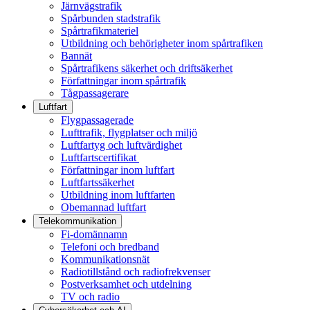
Järnvägstrafik
Spårbunden stadstrafik
Spårtrafikmateriel
Utbildning och behörigheter inom spårtrafiken
Bannät
Spårtrafikens säkerhet och driftsäkerhet
Författningar inom spårtrafik
Tågpassagerare
Luftfart
Flygpassagerade
Lufttrafik, flygplatser och miljö
Luftfartyg och luftvärdighet
Luftfartscertifikat
Författningar inom luftfart
Luftfartssäkerhet
Utbildning inom luftfarten
Obemannad luftfart
Telekommunikation
Fi-domännamn
Telefoni och bredband
Kommunikationsnät
Radiotillstånd och radiofrekvenser
Postverksamhet och utdelning
TV och radio