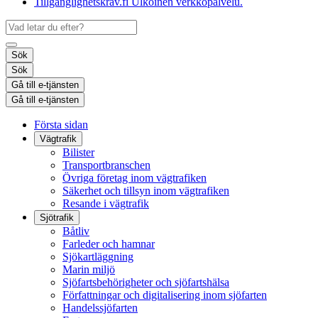
Tillgänglighetskrav.fi
Ulkoinen verkkopalvelu.
Sök
Sök
Gå till e-tjänsten
Gå till e-tjänsten
Första sidan
Vägtrafik
Bilister
Transportbranschen
Övriga företag inom vägtrafiken
Säkerhet och tillsyn inom vägtrafiken
Resande i vägtrafik
Sjötrafik
Båtliv
Farleder och hamnar
Sjökartläggning
Marin miljö
Sjöfartsbehörigheter och sjöfartshälsa
Författningar och digitalisering inom sjöfarten
Handelssjöfarten