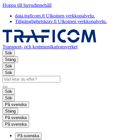
Hoppa till huvudinnehåll
data.traficom.fi
Ulkoinen verkkopalvelu.
Tillgänglighetskrav.fi
Ulkoinen verkkopalvelu.
Transport- och kommunikationsverket
Sök
Stäng
Sök
Sök
Sök
Sök
På svenska
Stäng
På svenska
På svenska
På svenska