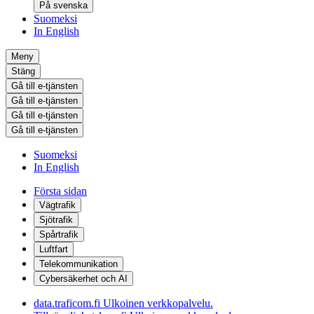
På svenska
Suomeksi
In English
Meny
Stäng
Gå till e-tjänsten
Gå till e-tjänsten
Gå till e-tjänsten
Gå till e-tjänsten
Suomeksi
In English
Första sidan
Vägtrafik
Sjötrafik
Spårtrafik
Luftfart
Telekommunikation
Cybersäkerhet och AI
data.traficom.fi
Ulkoinen verkkopalvelu.