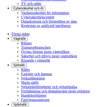
TV och radio
Cybersäkerhet och AI
Vardagssäkerhet för information
Cybersäkerhetscentret
Dataekonomi och förmedling av data
Reglering av artificiell intelligens
Första sidan
Vägtrafik
Bilister
Transportbranschen
Övriga företag inom vägtrafiken
Säkerhet och tillsyn inom vägtrafiken
Resande i vägtrafik
Sjötrafik
Båtliv
Farleder och hamnar
Sjökartläggning
Marin miljö
Sjöfartsbehörigheter och sjöfartshälsa
Författningar och digitalisering inom sjöfarten
Handelssjöfarten
Fartygspassagerare
Spårtrafik