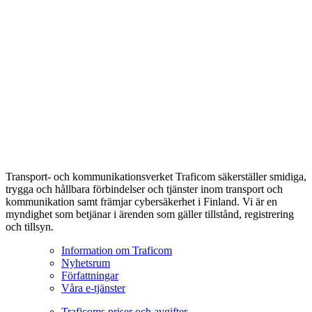
Transport- och kommunikationsverket Traficom säkerställer smidiga,
trygga och hållbara förbindelser och tjänster inom transport och
kommunikation samt främjar cybersäkerhet i Finland. Vi är en
myndighet som betjänar i ärenden som gäller tillstånd, registrering
och tillsyn.
Information om Traficom
Nyhetsrum
Författningar
Våra e-tjänster
Traficoms priser och avgifter