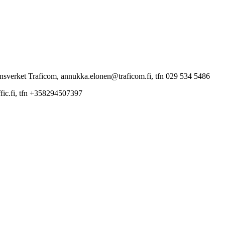
sverket Traficom, annukka.elonen@traficom.fi, tfn 029 534 5486
ffic.fi, tfn +358294507397