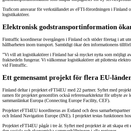
Traficom ansvarar för verkställandet av eFTI-förordningen i Finland 
logistikaktörer.
Elektronisk godstransportinformation öka
Fintraffic koordinerar övergången i Finland och stöder företag i att ut
hållbarheten inom transport. Samtidigt ökar den informationens tillför
”Vi vill att logistikaktörer i Finland har så mycket nytta som möjligt a
fraktsedeln fungerar. Vi välkomnar logistikaktörer att pilottesta elekt
vid Fintraffic.
Ett gemensamt projekt för flera EU-länder
Finland deltar i projektet eFTI4EU med 22 partner. Syftet med projekte
ramen för projektet genomförs också referensarkitektur för utbyte av 
sammanlänkat Europa (Connecting Europe Facility, CEF).
Projektet eFTI4EU koordineras av Estland och dess samarbetspartner ä
och Inland Navigation Europe (INE). I projektet testas funktionen hos 
Projektet eFTI4EU pågår i tre år. Syftet med projektet är att skapa et
den sociala och ekonomiska sammanhållningen i alla regioner.