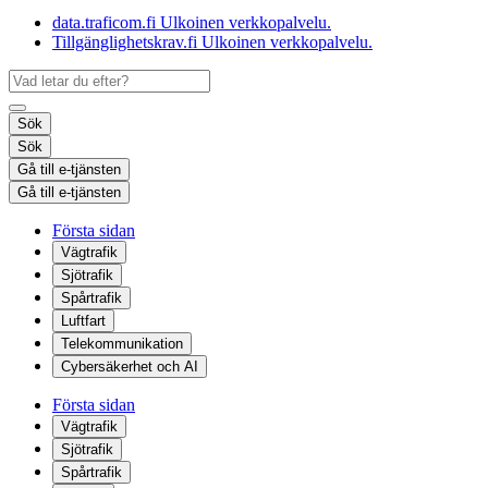
data.traficom.fi
Ulkoinen verkkopalvelu.
Tillgänglighetskrav.fi
Ulkoinen verkkopalvelu.
Sök
Sök
Gå till e-tjänsten
Gå till e-tjänsten
Första sidan
Vägtrafik
Sjötrafik
Spårtrafik
Luftfart
Telekommunikation
Cybersäkerhet och AI
Första sidan
Vägtrafik
Sjötrafik
Spårtrafik