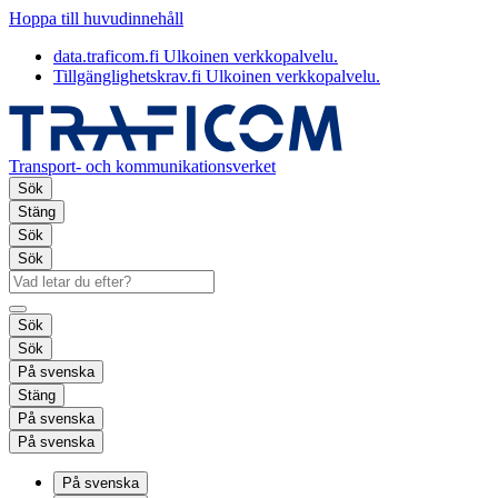
Hoppa till huvudinnehåll
data.traficom.fi
Ulkoinen verkkopalvelu.
Tillgänglighetskrav.fi
Ulkoinen verkkopalvelu.
Transport- och kommunikationsverket
Sök
Stäng
Sök
Sök
Sök
Sök
På svenska
Stäng
På svenska
På svenska
På svenska