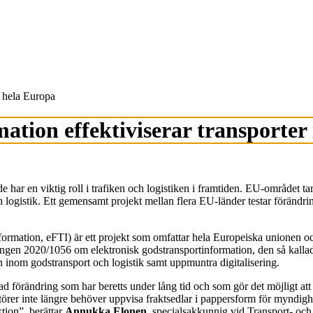
i hela Europa
ation effektiviserar transporter
e har en viktig roll i trafiken och logistiken i framtiden. EU-området ta
h logistik. Ett gemensamt projekt mellan flera EU-länder testar förändri
ormation, eFTI) är ett projekt som omfattar hela Europeiska unionen och s
ingen 2020/1056 om elektronisk godstransportinformation, den så kallad
n inom godstransport och logistik samt uppmuntra digitalisering.
ad förändring som har beretts under lång tid och som gör det möjligt att
rtörer inte längre behöver uppvisa fraktsedlar i pappersform för myndigh
tion”, berättar
Annukka Elonen
, specialsakkunnig vid Transport- oc