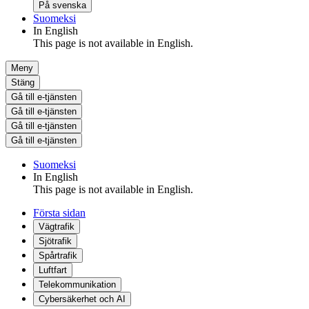
På svenska
Suomeksi
In English
This page is not available in English.
Meny
Stäng
Gå till e-tjänsten
Gå till e-tjänsten
Gå till e-tjänsten
Gå till e-tjänsten
Suomeksi
In English
This page is not available in English.
Första sidan
Vägtrafik
Sjötrafik
Spårtrafik
Luftfart
Telekommunikation
Cybersäkerhet och AI