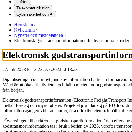
Luftfart
Telekommunikation
Cybersäkerhet och AI
Hemsidan
›
Nyhetsrum
›
Nyheter och meddelanden
›
Elektronisk godstransportinformation effektiviserar transporter 
Elektronisk godstransportinform
27. juli 2023 kl 13:23
27.7.2023
kl
13:23
Digitaliseringen och utnyttjande av information bättre än för närvarand
Målet är att öka effektiviteten och hållbarheten inom godstransport oc
från början.
Elektronisk godstransportinformation (Electronic Freight Transport Inf
mellan företag och myndigheter. Projektet grundar sig på EU-förordn
informationsgången vid transporter, öka effektiviteten och hållbarhete
”Övergången till elektronisk godstransportinformation är en efterlängt
godstransportinformation tas i bruk i början av 2026, varefter transpo
godstransportinformation som skapar möjligheter för ny serviceproduk