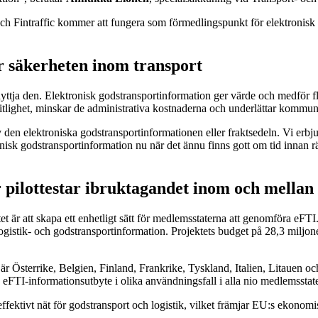
och Fintraffic kommer att fungera som förmedlingspunkt för elektronisk
r säkerheten inom transport
nyttja den. Elektronisk godstransportinformation ger värde och medför fl
litlighet, minskar de administrativa kostnaderna och underlättar kommuni
v den elektroniska godstransportinformationen eller fraktsedeln. Vi erbjude
ronisk godstransportinformation nu när det ännu finns gott om tid innan rä
 pilottestar ibruktagandet inom och mellan
t är att skapa ett enhetligt sätt för medlemsstaterna att genomföra eFTI
logistik- och godstransportinformation. Projektets budget på 28,3 miljo
r Österrike, Belgien, Finland, Frankrike, Tyskland, Italien, Litauen o
eFTI-informationsutbyte i olika användningsfall i alla nio medlemsstate
t effektivt nät för godstransport och logistik, vilket främjar EU:s ekono