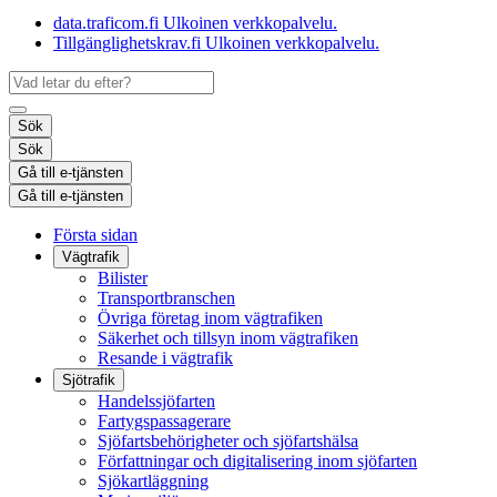
data.traficom.fi
Ulkoinen verkkopalvelu.
Tillgänglighetskrav.fi
Ulkoinen verkkopalvelu.
Sök
Sök
Gå till e-tjänsten
Gå till e-tjänsten
Första sidan
Vägtrafik
Bilister
Transportbranschen
Övriga företag inom vägtrafiken
Säkerhet och tillsyn inom vägtrafiken
Resande i vägtrafik
Sjötrafik
Handelssjöfarten
Fartygspassagerare
Sjöfartsbehörigheter och sjöfartshälsa
Författningar och digitalisering inom sjöfarten
Sjökartläggning