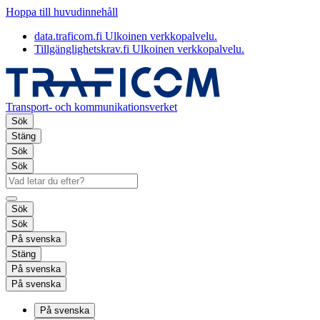
Hoppa till huvudinnehåll
data.traficom.fi
Ulkoinen verkkopalvelu.
Tillgänglighetskrav.fi
Ulkoinen verkkopalvelu.
Transport- och kommunikationsverket
Sök
Stäng
Sök
Sök
Sök
Sök
På svenska
Stäng
På svenska
På svenska
På svenska