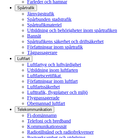
Farleder och hamnar
Spårtrafik
Järnvägstrafik
Spårbunden stadstrafik
Spårtrafikmateriel
Utbildning och behörigheter inom spårtrafiken
Bannät
Spårtrafikens säkerhet och driftsäkerhet
Författningar inom spårtrafik
Tågpassagerare
Luftfart
Luftfartyg och luftvärdighet
Utbildning inom luftfarten
Luftfartscertifikat
Författningar inom luftfart
Luftfartssäkerhet
Lufttrafik, flygplatser och miljö
Flygpassagerade
Obemannad luftfart
Telekommunikation
Fi-domännamn
Telefoni och bredband
Kommunikationsnät
Radiotillstånd och radiofrekvenser
Postverksamhet och utdelning