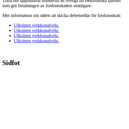
Traficom uppmuntrar kunderna att övergå till elektroniska tjänster
som gör betalningen av fordonsskatten smidigare.
Mer information om sätten att skicka debetsedlar för fordonsskatt:
Ulkoinen verkkopalvelu.
Ulkoinen verkkopalvelu.
Ulkoinen verkkopalvelu.
Ulkoinen verkkopalvelu.
Sidfot