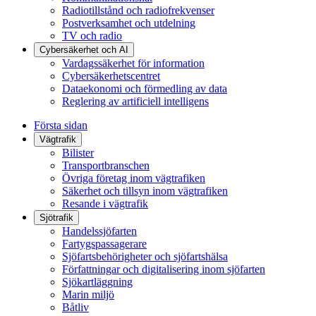
Radiotillstånd och radiofrekvenser
Postverksamhet och utdelning
TV och radio
Cybersäkerhet och AI
Vardagssäkerhet för information
Cybersäkerhetscentret
Dataekonomi och förmedling av data
Reglering av artificiell intelligens
Första sidan
Vägtrafik
Bilister
Transportbranschen
Övriga företag inom vägtrafiken
Säkerhet och tillsyn inom vägtrafiken
Resande i vägtrafik
Sjötrafik
Handelssjöfarten
Fartygspassagerare
Sjöfartsbehörigheter och sjöfartshälsa
Författningar och digitalisering inom sjöfarten
Sjökartläggning
Marin miljö
Båtliv