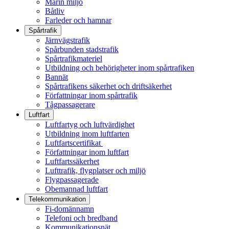
Marin miljö
Båtliv
Farleder och hamnar
Spårtrafik
Järnvägstrafik
Spårbunden stadstrafik
Spårtrafikmateriel
Utbildning och behörigheter inom spårtrafiken
Bannät
Spårtrafikens säkerhet och driftsäkerhet
Författningar inom spårtrafik
Tågpassagerare
Luftfart
Luftfartyg och luftvärdighet
Utbildning inom luftfarten
Luftfartscertifikat
Författningar inom luftfart
Luftfartssäkerhet
Lufttrafik, flygplatser och miljö
Flygpassagerade
Obemannad luftfart
Telekommunikation
Fi-domännamn
Telefoni och bredband
Kommunikationsnät