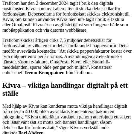
Traficom har den 2 december 2024 tagit i bruk den digitala
posttjänsten Kivra som nytt alternativ att skicka debetsedlar för
fordonsskatt. Debetsedlarna för fordonsskatt skickas elektroniskt till
Kivra, om kunden använder Kivra men inte tagit i bruk e-faktura
eller OmaPosti. Kivra är en avgiftsfri tjänst som fungerar både som
mobilapplikation och via datorns webbläsare.
Traficom skickar årligen cirka 7,5 miljoner debetsedlar för
fordonsskatt av vilka en stor del är fortfarande i pappersform. Detta
medför avsevärda kostnader. ”Att skicka pappersfakturor kostar över
fyra miljoner euro per år för oss. Användningen av elektroniska
tjänster, såsom e-faktura, OmaPosti, Kivra eller Suomi.fi-
meddelanden, sparar både pengar och miljön”, konstaterar
enhetschef
Teemu Kemppainen
från Traficom.
Kivra – viktiga handlingar digitalt på ett
ställe
Med hjälp av Kivra kan kunderna motta viktiga handlingar digitalt
från mer än 40 000 olika avsändare, koncentrerat bakom en
inloggning. ”Kivra underlättar vardagen genom att erbjuda ett säkert
och lättanvänt sätt att motta och hantera handlingar, såsom
debetsedlar för fordonsskatt,” säger Kivras verkställande
direktör
Ilari Abdeen
.