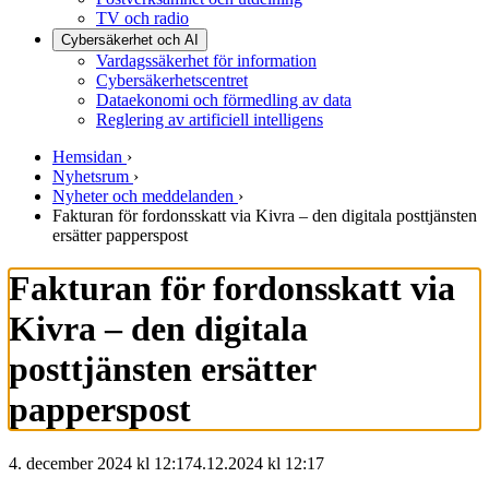
TV och radio
Cybersäkerhet och AI
Vardagssäkerhet för information
Cybersäkerhetscentret
Dataekonomi och förmedling av data
Reglering av artificiell intelligens
Hemsidan
›
Nyhetsrum
›
Nyheter och meddelanden
›
Fakturan för fordonsskatt via Kivra – den digitala posttjänsten
ersätter papperspost
Fakturan för fordonsskatt via
Kivra – den digitala
posttjänsten ersätter
papperspost
4. december 2024 kl 12:17
4.12.2024
kl
12:17