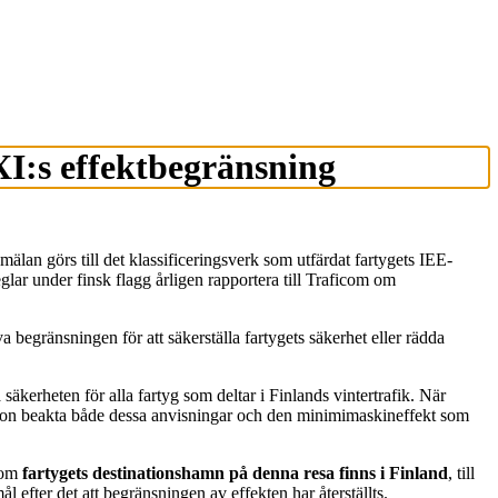
XI:s effektbegränsning
älan görs till det klassificeringsverk som utfärdat fartygets IEE-
lar under finsk flagg årligen rapportera till Traficom om
begränsningen för att säkerställa fartygets säkerhet eller rädda
säkerheten för alla fartyg som deltar i Finlands vintertrafik. När
 hon beakta både dessa anvisningar och den minimimaskineffekt som
, om
fartygets destinationshamn på denna resa finns i Finland
, till
 efter det att begränsningen av effekten har återställts.