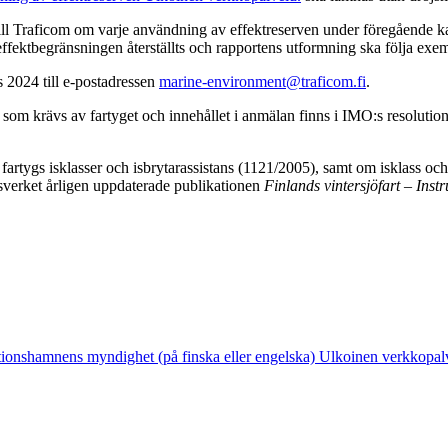
till Traficom om varje användning av effektreserven under föregående k
fektbegränsningen återställts och rapportens utformning ska följa exemp
 2024 till e-postadressen
marine-environment@traficom.fi
.
som krävs av fartyget och innehållet i anmälan finns i IMO:s resolutio
fartygs isklasser och isbrytarassistans (1121/2005), samt om isklass och
sverket årligen uppdaterade publikationen
Finlands vintersjöfart – Inst
ationshamnens myndighet (på finska eller engelska)
Ulkoinen verkkopal