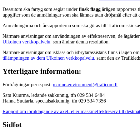
Dessutom ska fartyg som seglar under
finsk flagg
årligen rapportera 
uppgifter som de anmälningar som ska lämnas utan dröjsmål efter att ef
Anmälningarna och årsrapporterna som ska göras till Traficom skickas
Närmare anvisningar om användningen av effektreserven, de åtgärder 
Ulkoinen verkkopalvelu.
som ändrar denna resolution.
Närmare anvisningar om isklass och isbrytarassistans finns i lagen om 
tillämpningen av dem
Ulkoinen verkkopalvelu.
samt den av Trafikled
Ytterligare information:
Förfrågningar per e-post:
marine-environment@traficom.fi
Satu Kuurma, ledande sakkunnig, tfn 029 534 6484
Hanna Suutarla, specialsakkunnig, tfn 029 534 7356
Rapport om ibruktagande av axel- eller maskineffektreserv till destin
Sidfot