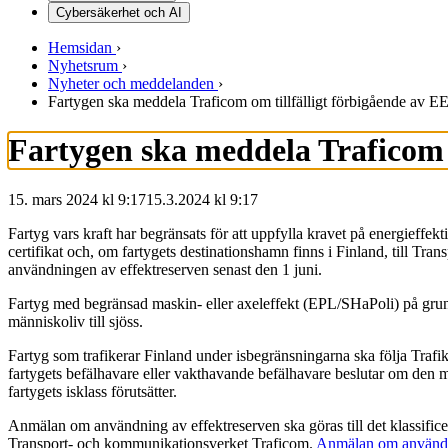
Cybersäkerhet och AI
Hemsidan
›
Nyhetsrum
›
Nyheter och meddelanden
›
Fartygen ska meddela Traficom om tillfälligt förbigående av E
Fartygen ska meddela Traficom o
15. mars 2024 kl 9:17
15.3.2024
kl
9:17
Fartyg vars kraft har begränsats för att uppfylla kravet på energieffe
certifikat och, om fartygets destinationshamn finns i Finland, till Tr
användningen av effektreserven senast den 1 juni.
Fartyg med begränsad maskin- eller axeleffekt (EPL/SHaPoli) på grund a
människoliv till sjöss.
Fartyg som trafikerar Finland under isbegränsningarna ska följa Trafikle
fartygets befälhavare eller vakthavande befälhavare beslutar om den 
fartygets isklass förutsätter.
Anmälan om användning av effektreserven ska göras till det klassificer
Transport- och kommunikationsverket Traficom.
Anmälan om användn