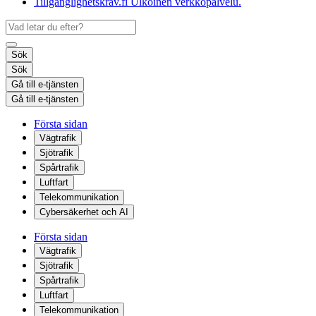
Tillgänglighetskrav.fi
Ulkoinen verkkopalvelu.
Sök
Sök
Gå till e-tjänsten
Gå till e-tjänsten
Första sidan
Vägtrafik
Sjötrafik
Spårtrafik
Luftfart
Telekommunikation
Cybersäkerhet och AI
Första sidan
Vägtrafik
Sjötrafik
Spårtrafik
Luftfart
Telekommunikation