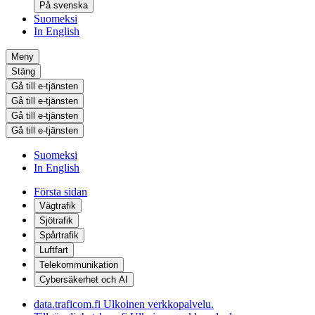
På svenska
Suomeksi
In English
Meny
Stäng
Gå till e-tjänsten
Gå till e-tjänsten
Gå till e-tjänsten
Gå till e-tjänsten
Suomeksi
In English
Första sidan
Vägtrafik
Sjötrafik
Spårtrafik
Luftfart
Telekommunikation
Cybersäkerhet och AI
data.traficom.fi
Ulkoinen verkkopalvelu.