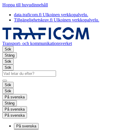
Hoppa till huvudinnehåll
data.traficom.fi
Ulkoinen verkkopalvelu.
Tillgänglighetskrav.fi
Ulkoinen verkkopalvelu.
Transport- och kommunikationsverket
Sök
Stäng
Sök
Sök
Sök
Sök
På svenska
Stäng
På svenska
På svenska
På svenska