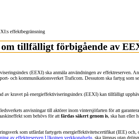
EXI:s effektbegränsning
m tillfälligt förbigående av EE
ktiviseringsindex (EEXI) ska anmäla användningen av effektreserven. Anm
ansport- och kommunikationsverket Traficom. Dessutom ska fartyg som seg
v kravet på energieffektiviseringsindex (EEXI) kan tillfälligt upphäva 
dsverkets anvisningar till aktörer inom vintersjöfarten för att garantera 
maskineffekt som behövs för att
färdas säkert genom is
, ska han eller
ingsverk som utfärdat fartygets energieffektivitetscertifikat (IEE) och
ing av effektreserven
Ulkoinen verkkopalvelu.
ska lämnas utan dröjsmål