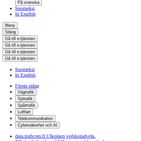
På svenska
Suomeksi
In English
Meny
Stäng
Gå till e-tjänsten
Gå till e-tjänsten
Gå till e-tjänsten
Gå till e-tjänsten
Suomeksi
In English
Första sidan
Vägtrafik
Sjötrafik
Spårtrafik
Luftfart
Telekommunikation
Cybersäkerhet och AI
data.traficom.fi
Ulkoinen verkkopalvelu.