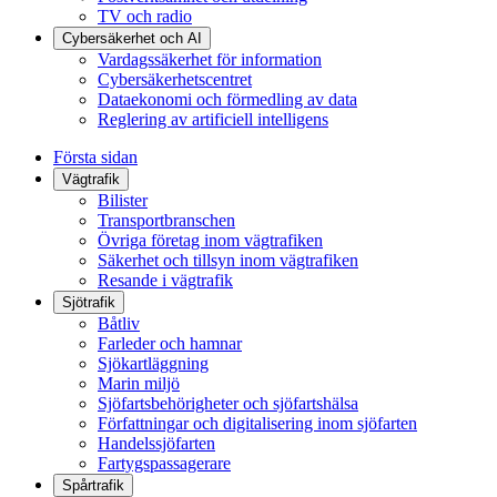
TV och radio
Cybersäkerhet och AI
Vardagssäkerhet för information
Cybersäkerhetscentret
Dataekonomi och förmedling av data
Reglering av artificiell intelligens
Första sidan
Vägtrafik
Bilister
Transportbranschen
Övriga företag inom vägtrafiken
Säkerhet och tillsyn inom vägtrafiken
Resande i vägtrafik
Sjötrafik
Båtliv
Farleder och hamnar
Sjökartläggning
Marin miljö
Sjöfartsbehörigheter och sjöfartshälsa
Författningar och digitalisering inom sjöfarten
Handelssjöfarten
Fartygspassagerare
Spårtrafik