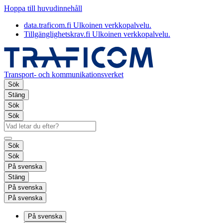
Hoppa till huvudinnehåll
data.traficom.fi
Ulkoinen verkkopalvelu.
Tillgänglighetskrav.fi
Ulkoinen verkkopalvelu.
Transport- och kommunikationsverket
Sök
Stäng
Sök
Sök
Sök
Sök
På svenska
Stäng
På svenska
På svenska
På svenska