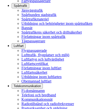
Fartygspassagerare
Spårtrafik
Järnvägstrafik
Spårbunden stadstrafik
Spårtrafikmateriel
Utbildning och behörigheter inom spårtrafiken
Bannät
Spårtrafikens säkerhet och driftsäkerhet
Författningar inom spårtrafik
Tågpassagerare
Luftfart
Flygpassagerade
Lufttrafik, flygplatser och miljö
Luftfartyg och luftvärdighet
Luftfartscertifikat
Författningar inom luftfart
Luftfartssäkerhet
Utbildning inom luftfarten
Obemannad luftfart
Telekommunikation
Fi-domännamn
Telefoni och bredband
Kommunikationsnät
Radiotillstånd och radiofrekvenser
Postverksamhet och utdelning