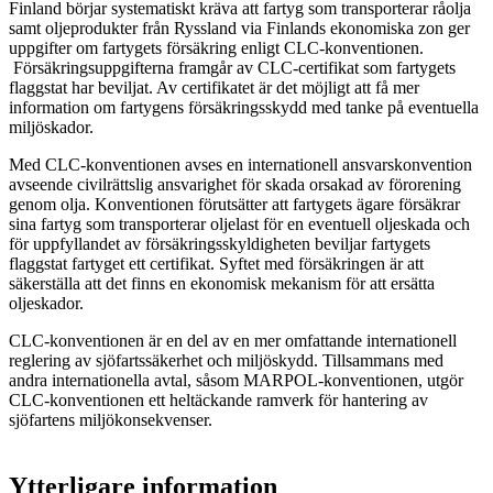
Finland börjar systematiskt kräva att fartyg som transporterar råolja
samt oljeprodukter från Ryssland via Finlands ekonomiska zon ger
uppgifter om fartygets försäkring enligt CLC-konventionen.
Försäkringsuppgifterna framgår av CLC-certifikat som fartygets
flaggstat har beviljat. Av certifikatet är det möjligt att få mer
information om fartygens försäkringsskydd med tanke på eventuella
miljöskador.
Med CLC-konventionen avses en internationell ansvarskonvention
avseende civilrättslig ansvarighet för skada orsakad av förorening
genom olja. Konventionen förutsätter att fartygets ägare försäkrar
sina fartyg som transporterar oljelast för en eventuell oljeskada och
för uppfyllandet av försäkringsskyldigheten beviljar fartygets
flaggstat fartyget ett certifikat. Syftet med försäkringen är att
säkerställa att det finns en ekonomisk mekanism för att ersätta
oljeskador.
CLC-konventionen är en del av en mer omfattande internationell
reglering av sjöfartssäkerhet och miljöskydd. Tillsammans med
andra internationella avtal, såsom MARPOL-konventionen, utgör
CLC-konventionen ett heltäckande ramverk för hantering av
sjöfartens miljökonsekvenser.
Ytterligare information