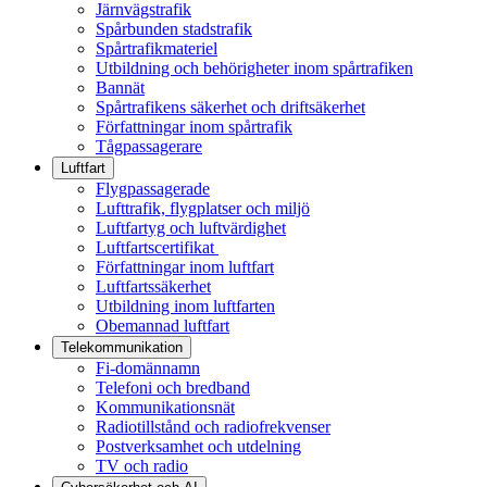
Järnvägstrafik
Spårbunden stadstrafik
Spårtrafikmateriel
Utbildning och behörigheter inom spårtrafiken
Bannät
Spårtrafikens säkerhet och driftsäkerhet
Författningar inom spårtrafik
Tågpassagerare
Luftfart
Flygpassagerade
Lufttrafik, flygplatser och miljö
Luftfartyg och luftvärdighet
Luftfartscertifikat
Författningar inom luftfart
Luftfartssäkerhet
Utbildning inom luftfarten
Obemannad luftfart
Telekommunikation
Fi-domännamn
Telefoni och bredband
Kommunikationsnät
Radiotillstånd och radiofrekvenser
Postverksamhet och utdelning
TV och radio