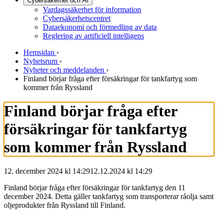
Cybersäkerhet och AI
Vardagssäkerhet för information
Cybersäkerhetscentret
Dataekonomi och förmedling av data
Reglering av artificiell intelligens
Hemsidan
›
Nyhetsrum
›
Nyheter och meddelanden
›
Finland börjar fråga efter försäkringar för tankfartyg som
kommer från Ryssland
Finland börjar fråga efter
försäkringar för tankfartyg
som kommer från Ryssland
12. december 2024 kl 14:29
12.12.2024
kl
14:29
Finland börjar fråga efter försäkringar för tankfartyg den 11
december 2024. Detta gäller tankfartyg som transporterar råolja samt
oljeprodukter från Ryssland till Finland.