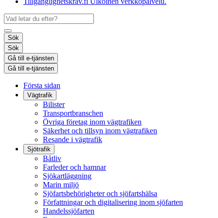
Tillgänglighetskrav.fi
Ulkoinen verkkopalvelu.
Sök
Sök
Gå till e-tjänsten
Gå till e-tjänsten
Första sidan
Vägtrafik
Bilister
Transportbranschen
Övriga företag inom vägtrafiken
Säkerhet och tillsyn inom vägtrafiken
Resande i vägtrafik
Sjötrafik
Båtliv
Farleder och hamnar
Sjökartläggning
Marin miljö
Sjöfartsbehörigheter och sjöfartshälsa
Författningar och digitalisering inom sjöfarten
Handelssjöfarten