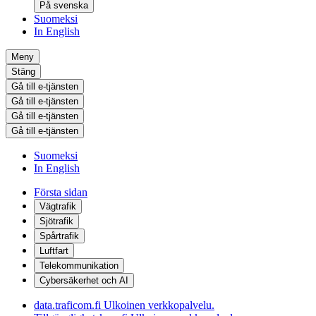
På svenska
Suomeksi
In English
Meny
Stäng
Gå till e-tjänsten
Gå till e-tjänsten
Gå till e-tjänsten
Gå till e-tjänsten
Suomeksi
In English
Första sidan
Vägtrafik
Sjötrafik
Spårtrafik
Luftfart
Telekommunikation
Cybersäkerhet och AI
data.traficom.fi
Ulkoinen verkkopalvelu.