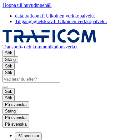
Hoppa till huvudinnehåll
data.traficom.fi
Ulkoinen verkkopalvelu.
Tillgänglighetskrav.fi
Ulkoinen verkkopalvelu.
Transport- och kommunikationsverket
Sök
Stäng
Sök
Sök
Sök
Sök
På svenska
Stäng
På svenska
På svenska
På svenska