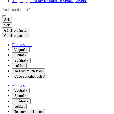
Tillgänglighetskrav.fi
Ulkoinen verkkopalvelu.
Sök
Sök
Gå till e-tjänsten
Gå till e-tjänsten
Första sidan
Vägtrafik
Sjötrafik
Spårtrafik
Luftfart
Telekommunikation
Cybersäkerhet och AI
Första sidan
Vägtrafik
Sjötrafik
Spårtrafik
Luftfart
Telekommunikation