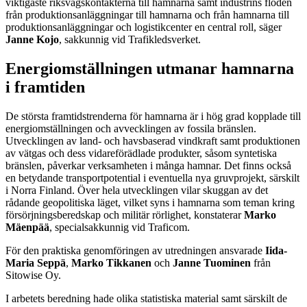
viktigaste riksvägskontakterna till hamnarna samt industrins flöden
från produktionsanläggningar till hamnarna och från hamnarna till
produktionsanläggningar och logistikcenter en central roll, säger
Janne Kojo
, sakkunnig vid Trafikledsverket.
Energiomställningen utmanar hamnarna
i framtiden
De största framtidstrenderna för hamnarna är i hög grad kopplade till
energiomställningen och avvecklingen av fossila bränslen.
Utvecklingen av land- och havsbaserad vindkraft samt produktionen
av vätgas och dess vidareförädlade produkter, såsom syntetiska
bränslen, påverkar verksamheten i många hamnar. Det finns också
en betydande transportpotential i eventuella nya gruvprojekt, särskilt
i Norra Finland. Över hela utvecklingen vilar skuggan av det
rådande geopolitiska läget, vilket syns i hamnarna som teman kring
försörjningsberedskap och militär rörlighet, konstaterar
Marko
Mäenpää
, specialsakkunnig vid Traficom.
För den praktiska genomföringen av utredningen ansvarade
Iida-
Maria Seppä
,
Marko Tikkanen
och
Janne Tuominen
från
Sitowise Oy.
I arbetets beredning hade olika statistiska material samt särskilt de