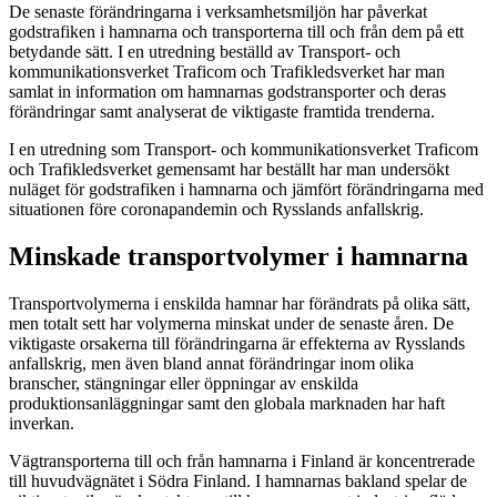
De senaste förändringarna i verksamhetsmiljön har påverkat
godstrafiken i hamnarna och transporterna till och från dem på ett
betydande sätt. I en utredning beställd av Transport- och
kommunikationsverket Traficom och Trafikledsverket har man
samlat in information om hamnarnas godstransporter och deras
förändringar samt analyserat de viktigaste framtida trenderna.
I en utredning som Transport- och kommunikationsverket Traficom
och Trafikledsverket gemensamt har beställt har man undersökt
nuläget för godstrafiken i hamnarna och jämfört förändringarna med
situationen före coronapandemin och Rysslands anfallskrig.
Minskade transportvolymer i hamnarna
Transportvolymerna i enskilda hamnar har förändrats på olika sätt,
men totalt sett har volymerna minskat under de senaste åren. De
viktigaste orsakerna till förändringarna är effekterna av Rysslands
anfallskrig, men även bland annat förändringar inom olika
branscher, stängningar eller öppningar av enskilda
produktionsanläggningar samt den globala marknaden har haft
inverkan.
Vägtransporterna till och från hamnarna i Finland är koncentrerade
till huvudvägnätet i Södra Finland. I hamnarnas bakland spelar de