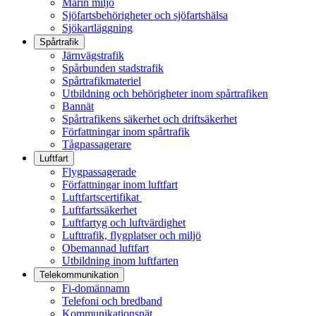
Marin miljö
Sjöfartsbehörigheter och sjöfartshälsa
Sjökartläggning
Spårtrafik
Järnvägstrafik
Spårbunden stadstrafik
Spårtrafikmateriel
Utbildning och behörigheter inom spårtrafiken
Bannät
Spårtrafikens säkerhet och driftsäkerhet
Författningar inom spårtrafik
Tågpassagerare
Luftfart
Flygpassagerade
Författningar inom luftfart
Luftfartscertifikat
Luftfartssäkerhet
Luftfartyg och luftvärdighet
Lufttrafik, flygplatser och miljö
Obemannad luftfart
Utbildning inom luftfarten
Telekommunikation
Fi-domännamn
Telefoni och bredband
Kommunikationsnät