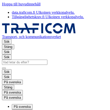
Hoppa till huvudinnehåll
data.traficom.fi
Ulkoinen verkkopalvelu.
Tillgänglighetskrav.fi
Ulkoinen verkkopalvelu.
Transport- och kommunikationsverket
Sök
Stäng
Sök
Sök
Sök
Sök
På svenska
Stäng
På svenska
På svenska
På svenska