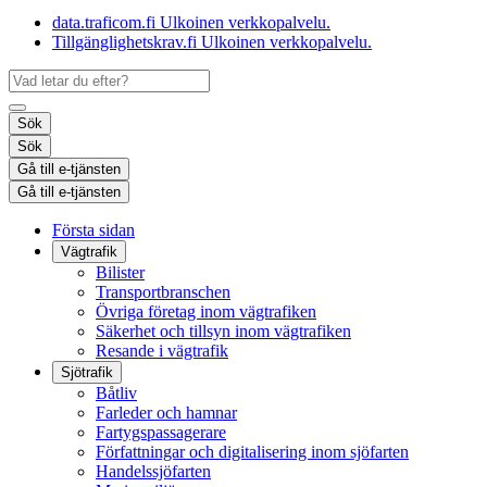
data.traficom.fi
Ulkoinen verkkopalvelu.
Tillgänglighetskrav.fi
Ulkoinen verkkopalvelu.
Sök
Sök
Gå till e-tjänsten
Gå till e-tjänsten
Första sidan
Vägtrafik
Bilister
Transportbranschen
Övriga företag inom vägtrafiken
Säkerhet och tillsyn inom vägtrafiken
Resande i vägtrafik
Sjötrafik
Båtliv
Farleder och hamnar
Fartygspassagerare
Författningar och digitalisering inom sjöfarten
Handelssjöfarten