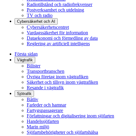
Radiotillstånd och radiofrekvenser
Postverksamhet och utdelning
TV och radio
Cybersäkerhet och AI
Cybersäkerhetscentret
Vardagssäkerhet för information
Dataekonomi och förmedling av data
Reglering av artificiell intelligens
Första sidan
Vägtrafik
Bilister
Transportbranschen
Övriga företag inom vägtrafiken
Säkerhet och tillsyn inom vägtrafiken
Resande i vägtrafik
Sjötrafik
Båtliv
Farleder och hamnar
Fartygspassagerare
Författningar och digitalisering inom sjöfarten
Handelssjöfarten
Marin miljö
Sjöfartsbehörigheter och sjöfartshälsa