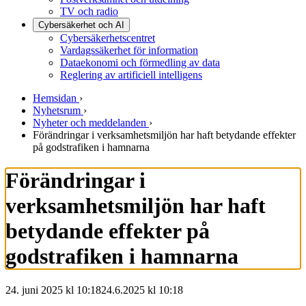
TV och radio
Cybersäkerhet och AI
Cybersäkerhetscentret
Vardagssäkerhet för information
Dataekonomi och förmedling av data
Reglering av artificiell intelligens
Hemsidan
›
Nyhetsrum
›
Nyheter och meddelanden
›
Förändringar i verksamhetsmiljön har haft betydande effekter
på godstrafiken i hamnarna
Förändringar i
verksamhetsmiljön har haft
betydande effekter på
godstrafiken i hamnarna
24. juni 2025 kl 10:18
24.6.2025
kl
10:18