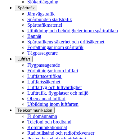
Sjökartläggning
Spårtrafik
Järnvägstrafik
Spårbunden stadstrafik
Spårtrafikmateriel
Utbildning och behörigheter inom spårtrafiken
Bannät
Spårtrafikens säkerhet och driftsäkerhet
Författningar inom spårtrafik
Tågpassagerare
Luftfart
Flygpassagerade
Författningar inom luftfart
Luftfartscertifikat
Luftfartssäkerhet
Luftfartyg och luftvärdighet
Lufttrafik, flygplatser och miljö
Obemannad luftfart
Utbildning inom luftfarten
Telekommunikation
Fi-domännamn
Telefoni och bredband
Kommunikationsnät
Radiotillstånd och radiofrekvenser
Postverksamhet och utdelning