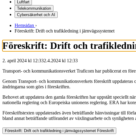
Luftfart
Telekommunikation
Cybersäkerhet och AI
Hemsidan
›
Föreskrift: Drift och trafikledning i järnvägssystemet
Föreskrift: Drift och trafikledn
2. april 2024 kl 12:33
2.4.2024
kl
12:33
Transport- och kommunikationsverket Traficom har publicerat en före
Genom Transport- och kommunikationsverkets föreskrift uppdateras och
ändringarna som görs i föreskriften.
Behovet att uppdatera den gamla föreskriften har uppstått speciellt 
nationella reglering och Europeiska unionens reglering. ERA har konst
Föreskriftstexten uppdaterades även beträffande hänvisningar till förf
bland annat beträffande utförandet av växlingsarbete och synligheten 
Föreskrift: Drift och trafikledning i järnvägssystemet
Föreskrift