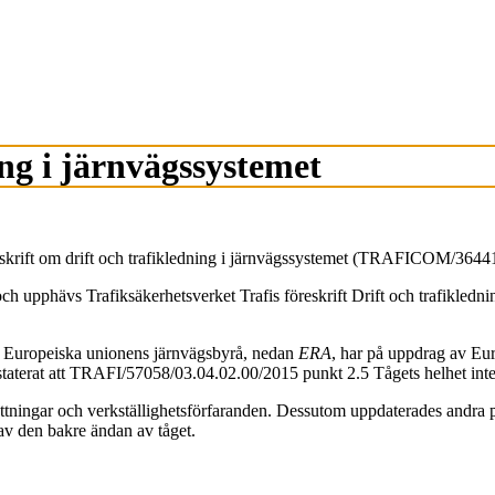
ing i järnvägssystemet
skrift om drift och trafikledning i järnvägssystemet (TRAFICOM/364417
 upphävs Trafiksäkerhetsverket Trafis föreskrift Drift och trafikledni
när Europeiska unionens järnvägsbyrå, nedan
ERA
, har på uppdrag av Eu
aterat att TRAFI/57058/03.04.02.00/2015 punkt 2.5 Tågets helhet inte är
attningar och verkställighetsförfaranden. Dessutom uppdaterades andra pu
av den bakre ändan av tåget.