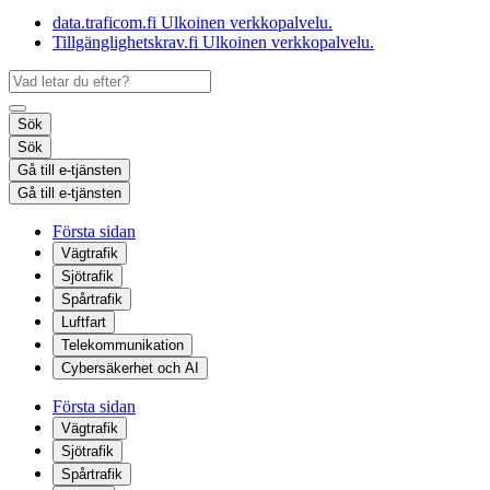
data.traficom.fi
Ulkoinen verkkopalvelu.
Tillgänglighetskrav.fi
Ulkoinen verkkopalvelu.
Sök
Sök
Gå till e-tjänsten
Gå till e-tjänsten
Första sidan
Vägtrafik
Sjötrafik
Spårtrafik
Luftfart
Telekommunikation
Cybersäkerhet och AI
Första sidan
Vägtrafik
Sjötrafik
Spårtrafik