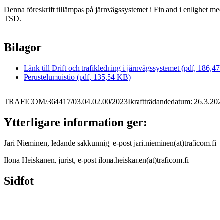
Denna föreskrift tillämpas på järnvägssystemet i Finland i enlighet med
TSD.
Bilagor
Länk till Drift och trafikledning i järnvägssystemet (pdf, 186,4
Perustelumuistio (pdf, 135,54 KB)
TRAFICOM/364417/03.04.02.00/2023
Ikraftträdandedatum: 26.3.20
Ytterligare information ger:
Jari Nieminen, ledande sakkunnig, e-post jari.nieminen(at)traficom.fi
Ilona Heiskanen, jurist, e-post ilona.heiskanen(at)traficom.fi
Sidfot