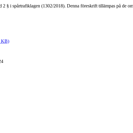
 2 § i spårtrafiklagen (1302/2018). Denna föreskrift tillämpas på de omr
7 KB)
24