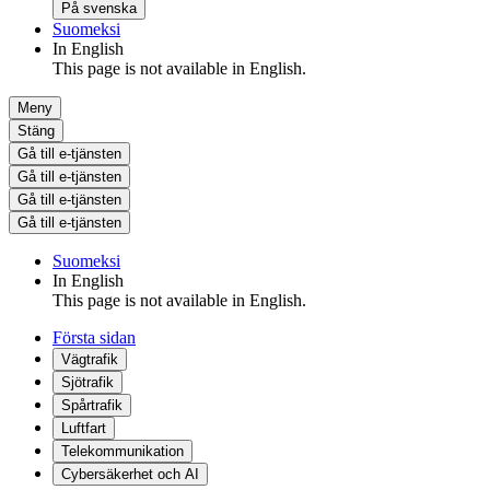
På svenska
Suomeksi
In English
This page is not available in English.
Meny
Stäng
Gå till e-tjänsten
Gå till e-tjänsten
Gå till e-tjänsten
Gå till e-tjänsten
Suomeksi
In English
This page is not available in English.
Första sidan
Vägtrafik
Sjötrafik
Spårtrafik
Luftfart
Telekommunikation
Cybersäkerhet och AI