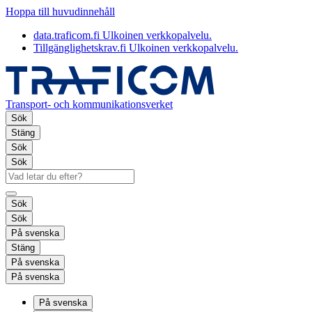
Hoppa till huvudinnehåll
data.traficom.fi
Ulkoinen verkkopalvelu.
Tillgänglighetskrav.fi
Ulkoinen verkkopalvelu.
Transport- och kommunikationsverket
Sök
Stäng
Sök
Sök
Sök
Sök
På svenska
Stäng
På svenska
På svenska
På svenska