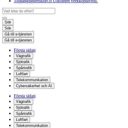
Tillgänglighetskrav.fi
Ulkoinen verkkopalvelu.
Sök
Sök
Gå till e-tjänsten
Gå till e-tjänsten
Första sidan
Vägtrafik
Sjötrafik
Spårtrafik
Luftfart
Telekommunikation
Cybersäkerhet och AI
Första sidan
Vägtrafik
Sjötrafik
Spårtrafik
Luftfart
Telekommunikation