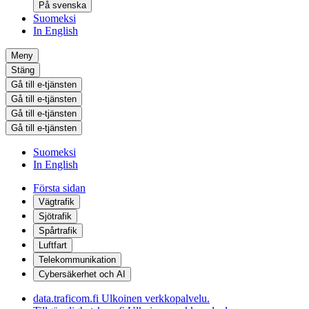
På svenska
Suomeksi
In English
Meny
Stäng
Gå till e-tjänsten
Gå till e-tjänsten
Gå till e-tjänsten
Gå till e-tjänsten
Suomeksi
In English
Första sidan
Vägtrafik
Sjötrafik
Spårtrafik
Luftfart
Telekommunikation
Cybersäkerhet och AI
data.traficom.fi
Ulkoinen verkkopalvelu.