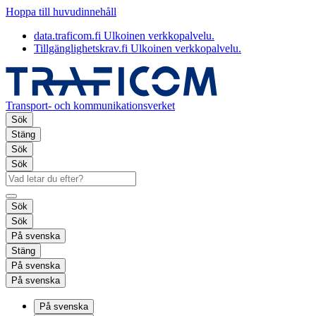
Hoppa till huvudinnehåll
data.traficom.fi
Ulkoinen verkkopalvelu.
Tillgänglighetskrav.fi
Ulkoinen verkkopalvelu.
Transport- och kommunikationsverket
Sök
Stäng
Sök
Sök
Sök
Sök
På svenska
Stäng
På svenska
På svenska
På svenska