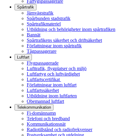
Fartygspassagerare
Spårtrafik
Järnvägstrafik
Spårbunden stadstrafik
Spårtrafikmateriel
Utbildning och behörigheter inom spårtrafiken
Bannät
Spårtrafikens säkerhet och driftsäkerhet
Författningar inom spårtrafik
Tågpassagerare
Luftfart
Flygpassagerade
Lufttrafik, flygplatser och miljö
Luftfartyg och luftvärdighet
Luftfartscertifikat
Författningar inom luftfart
Luftfartssäkerhet
Utbildning inom luftfarten
Obemannad luftfart
Telekommunikation
Fi-domännamn
Telefoni och bredband
Kommunikationsnät
Radiotillstånd och radiofrekvenser
Postverksamhet och utdelning