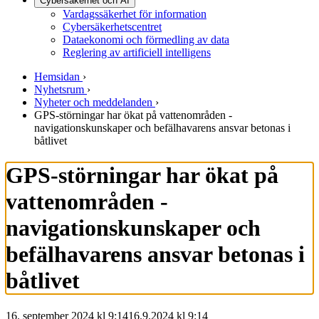
Cybersäkerhet och AI
Vardagssäkerhet för information
Cybersäkerhetscentret
Dataekonomi och förmedling av data
Reglering av artificiell intelligens
Hemsidan
›
Nyhetsrum
›
Nyheter och meddelanden
›
GPS-störningar har ökat på vattenområden -
navigationskunskaper och befälhavarens ansvar betonas i
båtlivet
GPS-störningar har ökat på
vattenområden -
navigationskunskaper och
befälhavarens ansvar betonas i
båtlivet
16. september 2024 kl 9:14
16.9.2024
kl
9:14