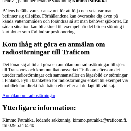
behov", påminner ledande sakkunnig
Kimmo Patrakka
.
Båtens befälhavare ar ansvaret för att följa och veta var man
befinner sig till sjöss. Förhållandena kan överraska dig även på
kända vattenområden och förändras så att man behöver sjökortet. En
sådan situation kan bli aktuell till exempel när det blir en störning i
kartplotter som förhindrar positionering.
Kom ihåg att göra en anmälan om
radiostörningar till Traficom
Det lönar sig alltid att göra en anmälan om radiostörningar till sjöss
till Transport- och kommunikationsverket Traficom eftersom det
utreder radiostörningar och sammanställer en lägesbild av störningar
i Finland. Fyll i blanketten för radiostörningar enkelt till exempel via
mobiltelefon direkt från båten eller efter att du lagt till vid kaj.
Anmälan om radiostörningar
Ytterligare information:
Kimmo Patrakka, ledande sakkunnig, kimmo.patrakka@traficom.fi,
tfn 029 534 6540