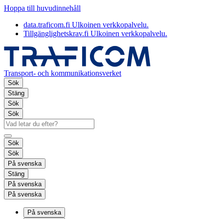
Hoppa till huvudinnehåll
data.traficom.fi
Ulkoinen verkkopalvelu.
Tillgänglighetskrav.fi
Ulkoinen verkkopalvelu.
Transport- och kommunikationsverket
Sök
Stäng
Sök
Sök
Sök
Sök
På svenska
Stäng
På svenska
På svenska
På svenska