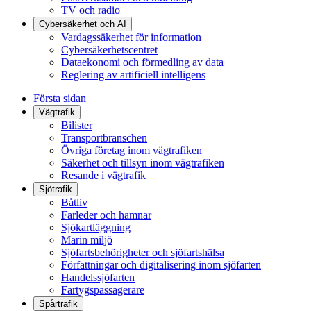
TV och radio
Cybersäkerhet och AI
Vardagssäkerhet för information
Cybersäkerhetscentret
Dataekonomi och förmedling av data
Reglering av artificiell intelligens
Första sidan
Vägtrafik
Bilister
Transportbranschen
Övriga företag inom vägtrafiken
Säkerhet och tillsyn inom vägtrafiken
Resande i vägtrafik
Sjötrafik
Båtliv
Farleder och hamnar
Sjökartläggning
Marin miljö
Sjöfartsbehörigheter och sjöfartshälsa
Författningar och digitalisering inom sjöfarten
Handelssjöfarten
Fartygspassagerare
Spårtrafik