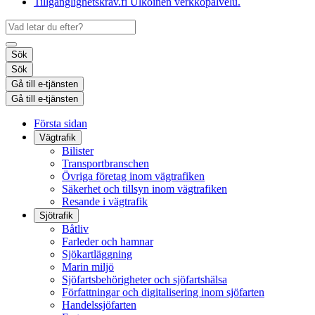
Tillgänglighetskrav.fi
Ulkoinen verkkopalvelu.
Sök
Sök
Gå till e-tjänsten
Gå till e-tjänsten
Första sidan
Vägtrafik
Bilister
Transportbranschen
Övriga företag inom vägtrafiken
Säkerhet och tillsyn inom vägtrafiken
Resande i vägtrafik
Sjötrafik
Båtliv
Farleder och hamnar
Sjökartläggning
Marin miljö
Sjöfartsbehörigheter och sjöfartshälsa
Författningar och digitalisering inom sjöfarten
Handelssjöfarten