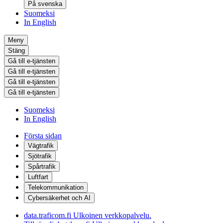
På svenska
Suomeksi
In English
Meny
Stäng
Gå till e-tjänsten
Gå till e-tjänsten
Gå till e-tjänsten
Gå till e-tjänsten
Suomeksi
In English
Första sidan
Vägtrafik
Sjötrafik
Spårtrafik
Luftfart
Telekommunikation
Cybersäkerhet och AI
data.traficom.fi
Ulkoinen verkkopalvelu.