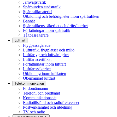
Järnvägstrafik
Spårbunden stadstrafik
Spårtrafikmateriel
Utbildning och behörigheter inom spårtrafiken
Bannät
Spårtrafikens säkerhet och driftsäkerhet
Författningar inom spårtrafik
Tågpassagerare
Luftfart
Flygpassagerade
Lufttrafik, flygplatser och miljö
Luftfartyg och luftvärdighet
Luftfartscertifikat
Författningar inom luftfart
Luftfartssäkerhet
Utbildning inom luftfarten
Obemannad luftfart
Telekommunikation
Fi-domännamn
Telefoni och bredband
Kommunikationsnät
Radiotillstånd och radiofrekvenser
Postverksamhet och utdelning
TV och radio