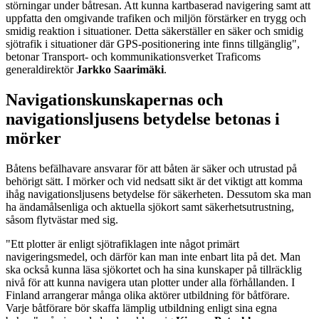
störningar under båtresan. Att kunna kartbaserad navigering samt att
uppfatta den omgivande trafiken och miljön förstärker en trygg och
smidig reaktion i situationer. Detta säkerställer en säker och smidig
sjötrafik i situationer där GPS-positionering inte finns tillgänglig",
betonar Transport- och kommunikationsverket Traficoms
generaldirektör
Jarkko Saarimäki
.
Navigationskunskapernas och
navigationsljusens betydelse betonas i
mörker
Båtens befälhavare ansvarar för att båten är säker och utrustad på
behörigt sätt. I mörker och vid nedsatt sikt är det viktigt att komma
ihåg navigationsljusens betydelse för säkerheten. Dessutom ska man
ha ändamålsenliga och aktuella sjökort samt säkerhetsutrustning,
såsom flytvästar med sig.
"Ett plotter är enligt sjötrafiklagen inte något primärt
navigeringsmedel, och därför kan man inte enbart lita på det. Man
ska också kunna läsa sjökortet och ha sina kunskaper på tillräcklig
nivå för att kunna navigera utan plotter under alla förhållanden. I
Finland arrangerar många olika aktörer utbildning för båtförare.
Varje båtförare bör skaffa lämplig utbildning enligt sina egna