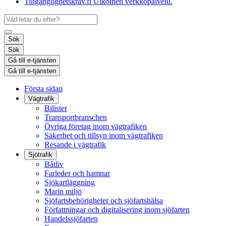
Tillgänglighetskrav.fi
Ulkoinen verkkopalvelu.
Sök
Sök
Gå till e-tjänsten
Gå till e-tjänsten
Första sidan
Vägtrafik
Bilister
Transportbranschen
Övriga företag inom vägtrafiken
Säkerhet och tillsyn inom vägtrafiken
Resande i vägtrafik
Sjötrafik
Båtliv
Farleder och hamnar
Sjökartläggning
Marin miljö
Sjöfartsbehörigheter och sjöfartshälsa
Författningar och digitalisering inom sjöfarten
Handelssjöfarten