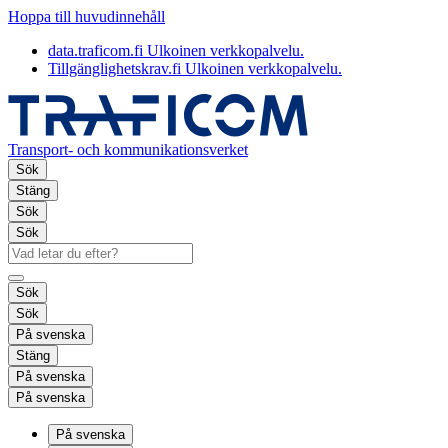
Hoppa till huvudinnehåll
data.traficom.fi
Ulkoinen verkkopalvelu.
Tillgänglighetskrav.fi
Ulkoinen verkkopalvelu.
Transport- och kommunikationsverket
Sök
Stäng
Sök
Sök
Sök
Sök
På svenska
Stäng
På svenska
På svenska
På svenska