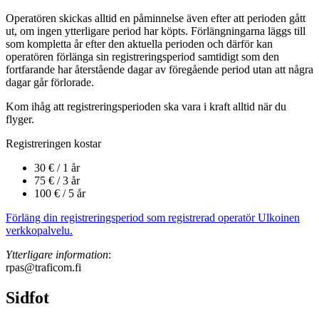
Operatören skickas alltid en påminnelse även efter att perioden gått
ut, om ingen ytterligare period har köpts. Förlängningarna läggs till
som kompletta år efter den aktuella perioden och därför kan
operatören förlänga sin registreringsperiod samtidigt som den
fortfarande har återstående dagar av föregående period utan att några
dagar går förlorade.
Kom ihåg att registreringsperioden ska vara i kraft alltid när du
flyger.
Registreringen kostar
30 € / 1 år
75 € / 3 år
100 € / 5 år
Förläng din registreringsperiod som registrerad operatör
Ulkoinen
verkkopalvelu.
Ytterligare information
:
rpas@traficom.fi
Sidfot