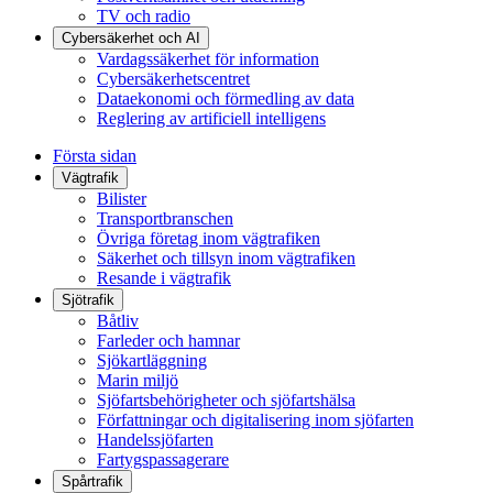
TV och radio
Cybersäkerhet och AI
Vardagssäkerhet för information
Cybersäkerhetscentret
Dataekonomi och förmedling av data
Reglering av artificiell intelligens
Första sidan
Vägtrafik
Bilister
Transportbranschen
Övriga företag inom vägtrafiken
Säkerhet och tillsyn inom vägtrafiken
Resande i vägtrafik
Sjötrafik
Båtliv
Farleder och hamnar
Sjökartläggning
Marin miljö
Sjöfartsbehörigheter och sjöfartshälsa
Författningar och digitalisering inom sjöfarten
Handelssjöfarten
Fartygspassagerare
Spårtrafik