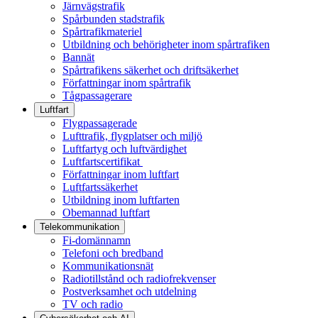
Järnvägstrafik
Spårbunden stadstrafik
Spårtrafikmateriel
Utbildning och behörigheter inom spårtrafiken
Bannät
Spårtrafikens säkerhet och driftsäkerhet
Författningar inom spårtrafik
Tågpassagerare
Luftfart
Flygpassagerade
Lufttrafik, flygplatser och miljö
Luftfartyg och luftvärdighet
Luftfartscertifikat
Författningar inom luftfart
Luftfartssäkerhet
Utbildning inom luftfarten
Obemannad luftfart
Telekommunikation
Fi-domännamn
Telefoni och bredband
Kommunikationsnät
Radiotillstånd och radiofrekvenser
Postverksamhet och utdelning
TV och radio