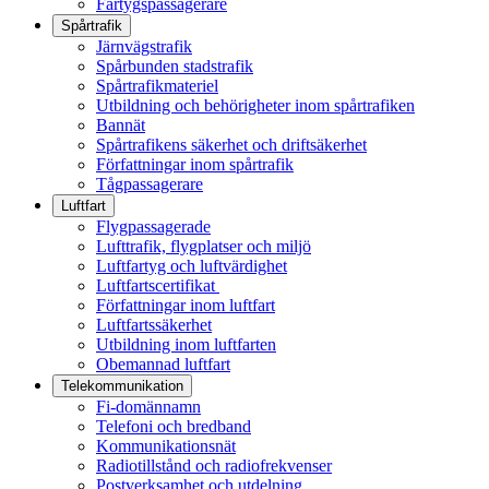
Fartygspassagerare
Spårtrafik
Järnvägstrafik
Spårbunden stadstrafik
Spårtrafikmateriel
Utbildning och behörigheter inom spårtrafiken
Bannät
Spårtrafikens säkerhet och driftsäkerhet
Författningar inom spårtrafik
Tågpassagerare
Luftfart
Flygpassagerade
Lufttrafik, flygplatser och miljö
Luftfartyg och luftvärdighet
Luftfartscertifikat
Författningar inom luftfart
Luftfartssäkerhet
Utbildning inom luftfarten
Obemannad luftfart
Telekommunikation
Fi-domännamn
Telefoni och bredband
Kommunikationsnät
Radiotillstånd och radiofrekvenser
Postverksamhet och utdelning