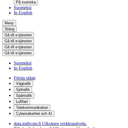
På svenska
Suomeksi
In English
Meny
Stäng
Gå till e-tjänsten
Gå till e-tjänsten
Gå till e-tjänsten
Gå till e-tjänsten
Suomeksi
In English
Första sidan
Vägtrafik
Sjötrafik
Spårtrafik
Luftfart
Telekommunikation
Cybersäkerhet och AI
data.traficom.fi
Ulkoinen verkkopalvelu.