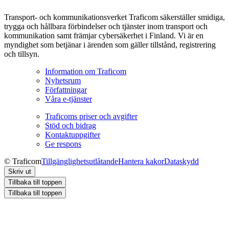
Transport- och kommunikationsverket Traficom säkerställer smidiga,
trygga och hållbara förbindelser och tjänster inom transport och
kommunikation samt främjar cybersäkerhet i Finland. Vi är en
myndighet som betjänar i ärenden som gäller tillstånd, registrering
och tillsyn.
Information om Traficom
Nyhetsrum
Författningar
Våra e-tjänster
Traficoms priser och avgifter
Stöd och bidrag
Kontaktuppgifter
Ge respons
© Traficom
Tillgänglighetsutlåtande
Hantera kakor
Dataskydd
Skriv ut
Tillbaka till toppen
Tillbaka till toppen