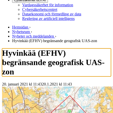
Cybersäkerhet och AI
Vardagssäkerhet för information
Cybersäkerhetscentret
Dataekonomi och förmedling av data
Reglering av artificiell intelligens
Hemsidan
›
Nyhetsrum
›
Nyheter och meddelanden
›
Hyvinkää (EFHV) begränsande geografisk UAS-zon
Hyvinkää (EFHV)
begränsande geografisk UAS-
zon
20. januari 2021 kl 11:43
20.1.2021
kl
11:43