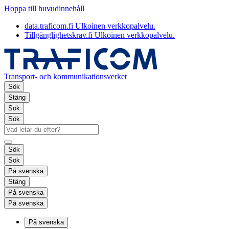
Hoppa till huvudinnehåll
data.traficom.fi
Ulkoinen verkkopalvelu.
Tillgänglighetskrav.fi
Ulkoinen verkkopalvelu.
Transport- och kommunikationsverket
Sök
Stäng
Sök
Sök
Sök
Sök
På svenska
Stäng
På svenska
På svenska
På svenska