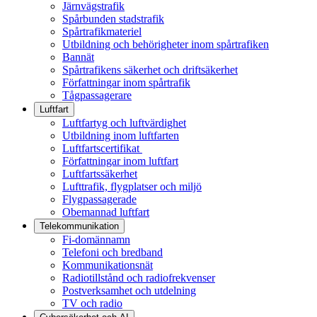
Järnvägstrafik
Spårbunden stadstrafik
Spårtrafikmateriel
Utbildning och behörigheter inom spårtrafiken
Bannät
Spårtrafikens säkerhet och driftsäkerhet
Författningar inom spårtrafik
Tågpassagerare
Luftfart
Luftfartyg och luftvärdighet
Utbildning inom luftfarten
Luftfartscertifikat
Författningar inom luftfart
Luftfartssäkerhet
Lufttrafik, flygplatser och miljö
Flygpassagerade
Obemannad luftfart
Telekommunikation
Fi-domännamn
Telefoni och bredband
Kommunikationsnät
Radiotillstånd och radiofrekvenser
Postverksamhet och utdelning
TV och radio