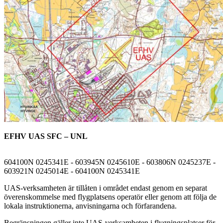
EFHV UAS SFC – UNL
604100N 0245341E - 603945N 0245610E - 603806N 0245237E -
603921N 0245014E - 604100N 0245341E
UAS-verksamheten är tillåten i området endast genom en separat
överenskommelse med flygplatsens operatör eller genom att följa de
lokala instruktionerna, anvisningarna och förfarandena.
Begränsningen gäller inte UAS-verksamheten i flygningsplatser för