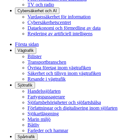
TV och radio
Cybersäkerhet och AI
Vardagssäkerhet för information
Cybersäkerhetscentret
Dataekonomi och förmedling av data
Reglering av artificiell intelligens
Första sidan
Vägtrafik
Bilister
Transportbranschen
Övriga företag inom vägtrafiken
Säkerhet och tillsyn inom vägtrafiken
Resande i vägtrafik
Sjötrafik
Handelssjöfarten
Fartygspassagerare
Sjöfartsbehörigheter och sjöfartshälsa
Författningar och digitalisering inom sjöfarten
Sjökartläggning
Marin miljö
Båtliv
Farleder och hamnar
Spårtrafik