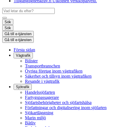
Tillgänglighetskrav.fi
Ulkoinen verkkopalvelu.
Sök
Sök
Gå till e-tjänsten
Gå till e-tjänsten
Första sidan
Vägtrafik
Bilister
Transportbranschen
Övriga företag inom vägtrafiken
Säkerhet och tillsyn inom vägtrafiken
Resande i vägtrafik
Sjötrafik
Handelssjöfarten
Fartygspassagerare
Sjöfartsbehörigheter och sjöfartshälsa
Författningar och digitalisering inom sjöfarten
Sjökartläggning
Marin miljö
Båtliv