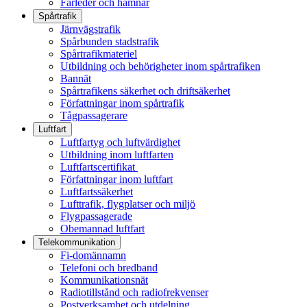
Farleder och hamnar
Spårtrafik
Järnvägstrafik
Spårbunden stadstrafik
Spårtrafikmateriel
Utbildning och behörigheter inom spårtrafiken
Bannät
Spårtrafikens säkerhet och driftsäkerhet
Författningar inom spårtrafik
Tågpassagerare
Luftfart
Luftfartyg och luftvärdighet
Utbildning inom luftfarten
Luftfartscertifikat
Författningar inom luftfart
Luftfartssäkerhet
Lufttrafik, flygplatser och miljö
Flygpassagerade
Obemannad luftfart
Telekommunikation
Fi-domännamn
Telefoni och bredband
Kommunikationsnät
Radiotillstånd och radiofrekvenser
Postverksamhet och utdelning