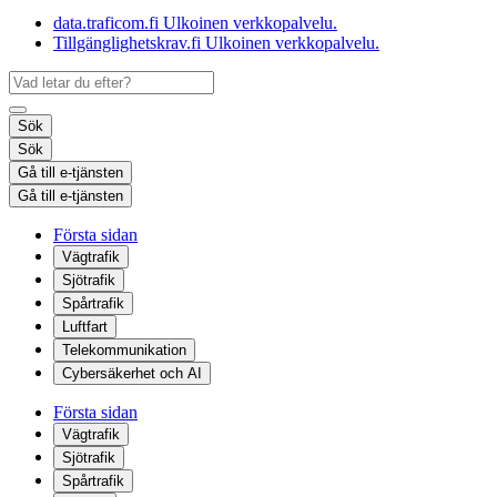
data.traficom.fi
Ulkoinen verkkopalvelu.
Tillgänglighetskrav.fi
Ulkoinen verkkopalvelu.
Sök
Sök
Gå till e-tjänsten
Gå till e-tjänsten
Första sidan
Vägtrafik
Sjötrafik
Spårtrafik
Luftfart
Telekommunikation
Cybersäkerhet och AI
Första sidan
Vägtrafik
Sjötrafik
Spårtrafik