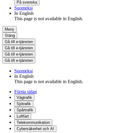
På svenska
Suomeksi
In English
This page is not available in English.
Meny
Stäng
Gå till e-tjänsten
Gå till e-tjänsten
Gå till e-tjänsten
Gå till e-tjänsten
Suomeksi
In English
This page is not available in English.
Första sidan
Vägtrafik
Sjötrafik
Spårtrafik
Luftfart
Telekommunikation
Cybersäkerhet och AI