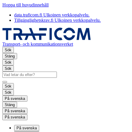
Hoppa till huvudinnehåll
data.traficom.fi
Ulkoinen verkkopalvelu.
Tillgänglighetskrav.fi
Ulkoinen verkkopalvelu.
Transport- och kommunikationsverket
Sök
Stäng
Sök
Sök
Sök
Sök
På svenska
Stäng
På svenska
På svenska
På svenska