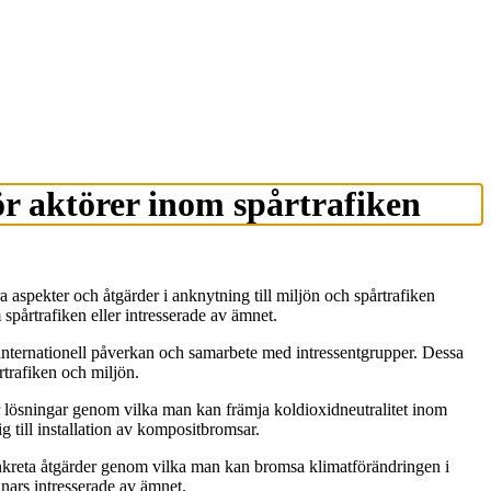
ör aktörer inom spårtrafiken
 aspekter och åtgärder i anknytning till miljön och spårtrafiken
pårtrafiken eller intresserade av ämnet.
ch internationell påverkan och samarbete med intressentgrupper. Dessa
årtrafiken och miljön.
r lösningar genom vilka man kan främja koldioxidneutralitet inom
g till installation av kompositbromsar.
 konkreta åtgärder genom vilka man kan bromsa klimatförändringen i
nnars intresserade av ämnet.