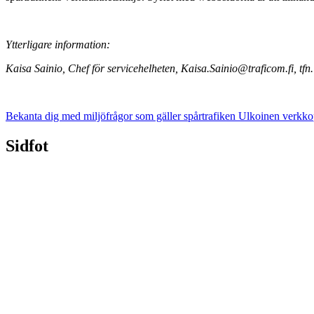
Ytterligare information:
Kaisa Sainio, Chef för servicehelheten, Kaisa.Sainio@traficom.fi, tf
Bekanta dig med miljöfrågor som gäller spårtrafiken
Ulkoinen verkko
Sidfot