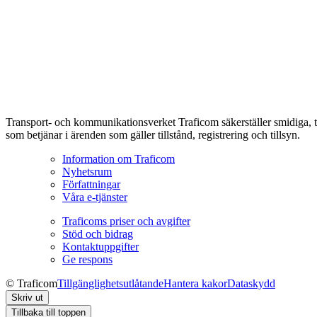
Transport- och kommunikationsverket Traficom säkerställer smidiga, t
som betjänar i ärenden som gäller tillstånd, registrering och tillsyn.
Information om Traficom
Nyhetsrum
Författningar
Våra e-tjänster
Traficoms priser och avgifter
Stöd och bidrag
Kontaktuppgifter
Ge respons
© Traficom
Tillgänglighetsutlåtande
Hantera kakor
Dataskydd
Skriv ut
Tillbaka till toppen