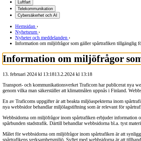
Luftfart
Telekommunikation
Cybersäkerhet och AI
Hemsidan
›
Nyhetsrum
›
Nyheter och meddelanden
›
Information om miljöfrågor som gäller spårtrafiken tillgänglig f
Information om miljöfrågor som 
13. februari 2024 kl 13:18
13.2.2024
kl
13:18
Transport- och kommunikationsverket Traficom har publicerat nya webbs
genom vilka man säkerställer att klimatmålen uppnås i Finland. Webbs
En av Traficoms uppgifter är att beakta miljöaspekterna inom spårtrafi
nya webbsidor behandlar miljölagstiftning som är relevant för spårtrafi
Webbsidorna om miljöfrågor inom spårtrafiken erbjuder information om
spårbunden stadstrafik. Därtill behandlar webbsidorna bl.a. tyst mater
Målet för webbsidorna om miljöfrågor inom spårtrafiken är att synligg
spårtrafikens verksamhetsmiljö. Syftet med webbsidorna är att tillhan