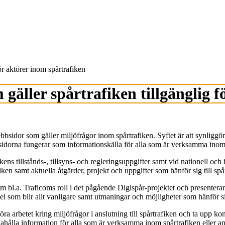
ör aktörer inom spårtrafiken
gäller spårtrafiken tillgänglig f
idor som gäller miljöfrågor inom spårtrafiken. Syftet är att synliggöra
idorna fungerar som informationskälla för alla som är verksamma inom s
kens tillstånds-, tillsyns- och regleringsuppgifter samt vid nationell o
ken samt aktuella åtgärder, projekt och uppgifter som hänför sig till sp
 bl.a. Traficoms roll i det pågående Digispår-projektet och presentera
iel som blir allt vanligare samt utmaningar och möjligheter som hänför si
öra arbetet kring miljöfrågor i anslutning till spårtrafiken och ta upp
dahålla information för alla som är verksamma inom spårtrafiken eller a