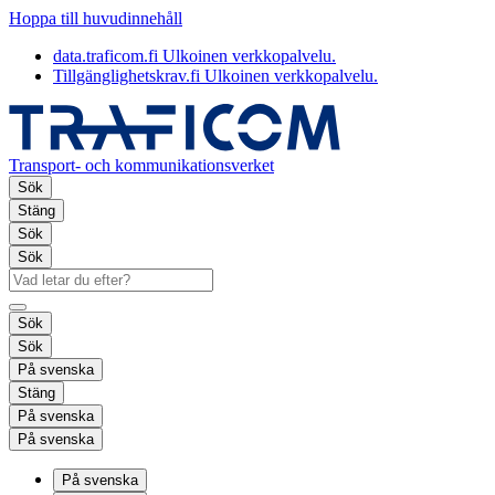
Hoppa till huvudinnehåll
data.traficom.fi
Ulkoinen verkkopalvelu.
Tillgänglighetskrav.fi
Ulkoinen verkkopalvelu.
Transport- och kommunikationsverket
Sök
Stäng
Sök
Sök
Sök
Sök
På svenska
Stäng
På svenska
På svenska
På svenska