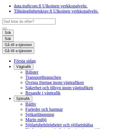
data.traficom.fi
Ulkoinen verkkopalvelu.
Tillgänglighetskrav.fi
Ulkoinen verkkopalvelu.
Sök
Sök
Gå till e-tjänsten
Gå till e-tjänsten
Första sidan
Vägtrafik
Bilister
Transportbranschen
Övriga företag inom vägtrafiken
Säkerhet och tillsyn inom vägtrafiken
Resande i vägtrafik
Sjötrafik
Båtliv
Farleder och hamnar
Sjökartläggning
Marin miljö
Sjöfartsbehörigheter och sjöfartshälsa