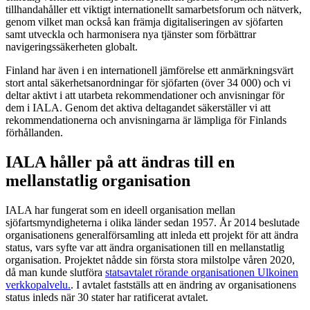
tillhandahåller ett viktigt internationellt samarbetsforum och nätverk,
genom vilket man också kan främja digitaliseringen av sjöfarten
samt utveckla och harmonisera nya tjänster som förbättrar
navigeringssäkerheten globalt.
Finland har även i en internationell jämförelse ett anmärkningsvärt
stort antal säkerhetsanordningar för sjöfarten (över 34 000) och vi
deltar aktivt i att utarbeta rekommendationer och anvisningar för
dem i IALA. Genom det aktiva deltagandet säkerställer vi att
rekommendationerna och anvisningarna är lämpliga för Finlands
förhållanden.
IALA håller på att ändras till en
mellanstatlig organisation
IALA har fungerat som en ideell organisation mellan
sjöfartsmyndigheterna i olika länder sedan 1957. År 2014 beslutade
organisationens generalförsamling att inleda ett projekt för att ändra
status, vars syfte var att ändra organisationen till en mellanstatlig
organisation. Projektet nådde sin första stora milstolpe våren 2020,
då man kunde slutföra
statsavtalet rörande organisationen
Ulkoinen
verkkopalvelu.
. I avtalet fastställs att en ändring av organisationens
status inleds när 30 stater har ratificerat avtalet.