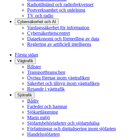
Radiotillstånd och radiofrekvenser
Postverksamhet och utdelning
TV och radio
Cybersäkerhet och AI
Vardagssäkerhet för information
Cybersäkerhetscentret
Dataekonomi och förmedling av data
Reglering av artificiell intelligens
Första sidan
Vägtrafik
Bilister
Transportbranschen
Övriga företag inom vägtrafiken
Säkerhet och tillsyn inom vägtrafiken
Resande i vägtrafik
Sjötrafik
Båtliv
Farleder och hamnar
Sjökartläggning
Marin miljö
Sjöfartsbehörigheter och sjöfartshälsa
Författningar och digitalisering inom sjöfarten
Handelssjöfarten