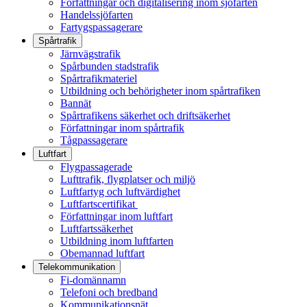
Författningar och digitalisering inom sjöfarten
Handelssjöfarten
Fartygspassagerare
Spårtrafik
Järnvägstrafik
Spårbunden stadstrafik
Spårtrafikmateriel
Utbildning och behörigheter inom spårtrafiken
Bannät
Spårtrafikens säkerhet och driftsäkerhet
Författningar inom spårtrafik
Tågpassagerare
Luftfart
Flygpassagerade
Lufttrafik, flygplatser och miljö
Luftfartyg och luftvärdighet
Luftfartscertifikat
Författningar inom luftfart
Luftfartssäkerhet
Utbildning inom luftfarten
Obemannad luftfart
Telekommunikation
Fi-domännamn
Telefoni och bredband
Kommunikationsnät