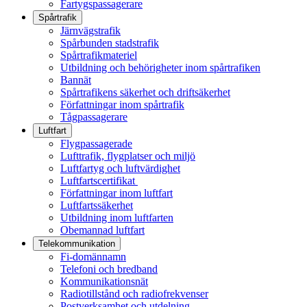
Fartygspassagerare
Spårtrafik
Järnvägstrafik
Spårbunden stadstrafik
Spårtrafikmateriel
Utbildning och behörigheter inom spårtrafiken
Bannät
Spårtrafikens säkerhet och driftsäkerhet
Författningar inom spårtrafik
Tågpassagerare
Luftfart
Flygpassagerade
Lufttrafik, flygplatser och miljö
Luftfartyg och luftvärdighet
Luftfartscertifikat
Författningar inom luftfart
Luftfartssäkerhet
Utbildning inom luftfarten
Obemannad luftfart
Telekommunikation
Fi-domännamn
Telefoni och bredband
Kommunikationsnät
Radiotillstånd och radiofrekvenser
Postverksamhet och utdelning