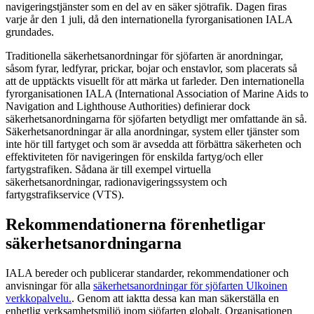
navigeringstjänster som en del av en säker sjötrafik. Dagen firas
varje år den 1 juli, då den internationella fyrorganisationen IALA
grundades.
Traditionella säkerhetsanordningar för sjöfarten är anordningar,
såsom fyrar, ledfyrar, prickar, bojar och enstavlor, som placerats så
att de upptäckts visuellt för att märka ut farleder. Den internationella
fyrorganisationen
IALA (International Association of Marine Aids to
Navigation and Lighthouse Authorities) definierar dock
säkerhetsanordningarna för sjöfarten betydligt mer omfattande än så.
Säkerhetsanordningar är alla anordningar, system eller tjänster som
inte hör till fartyget och som är avsedda att förbättra säkerheten och
effektiviteten för navigeringen för enskilda fartyg/och eller
fartygstrafiken. Sådana är till exempel virtuella
säkerhetsanordningar, radionavigeringssystem och
fartygstrafikservice (VTS).
Rekommendationerna förenhetligar
säkerhetsanordningarna
IALA bereder och publicerar standarder, rekommendationer och
anvisningar för alla
säkerhetsanordningar för sjöfarten
Ulkoinen
verkkopalvelu.
. Genom att iaktta dessa kan man säkerställa en
enhetlig verksamhetsmiljö inom sjöfarten globalt. Organisationen